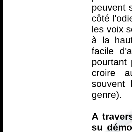
peuvent s
côté l'od
les voix 
à la hau
facile d
pourtant 
croire 
souvent 
genre).
A traver
su démon