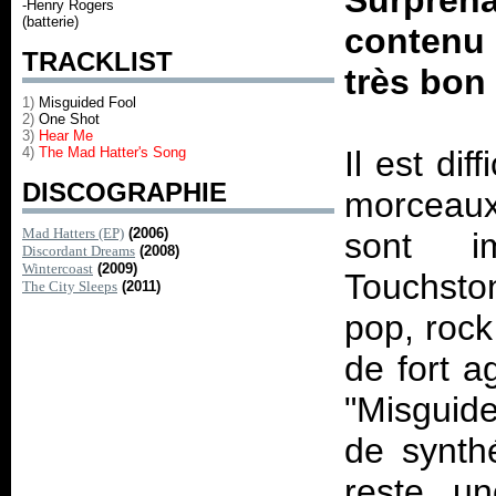
Surpren
-Henry Rogers
(batterie)
conten
TRACKLIST
très bon 
1)
Misguided Fool
2)
One Shot
3)
Hear Me
4)
The Mad Hatter's Song
Il est di
DISCOGRAPHIE
morceaux
Mad Hatters (EP)
(2006)
sont i
Discordant Dreams
(2008)
Wintercoast
(2009)
Touchston
The City Sleeps
(2011)
pop, rock
de fort a
"Misguide
de synthé
reste u