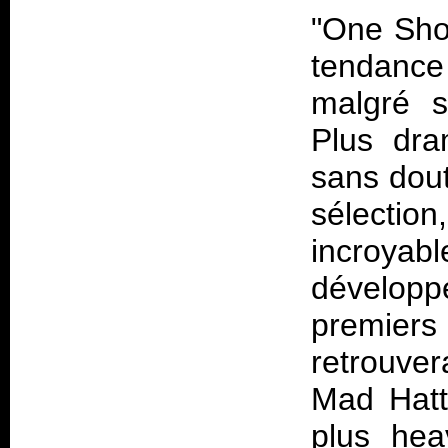
"One Shot
tendance
malgré s
Plus dra
sans dout
sélecti
incroy
développe
premier
retrouver
Mad Hatte
plus hea