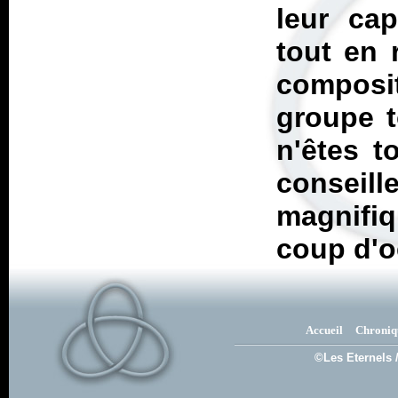
leur cap
tout en 
composit
groupe t
n'êtes t
conseill
magnifi
coup d'oe
Accueil
Chroniq
©Les Eternels 