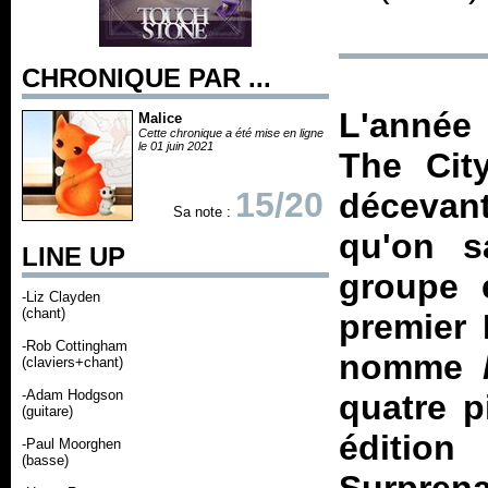
CHRONIQUE PAR ...
L'année 
Malice
Cette chronique a été mise en ligne
le 01 juin 2021
The Cit
15/20
décevant
Sa note :
qu'on s
LINE UP
groupe 
-Liz Clayden
(chant)
premier 
-Rob Cottingham
nomme
(claviers+chant)
-Adam Hodgson
quatre p
(guitare)
éditio
-Paul Moorghen
(basse)