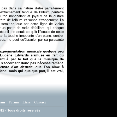
 pas dans sa nature d'être parfaitement
e extrêmement tendue de l'album peutêtre
e ton nonchalant et joyeux de la guitare
este de l'album et sonne étrangement. La
serait-ce que par cette ligne de violon
un poste de radio défaillant, qui choque
cueil, ne serait-ce qu'à l'écoute de cette
par la touche innocente d'un piano, contre-
ds, ne peut qu'ébranler par sa puissante
xpérimentation musicale quelque peu
 Eugène Edwards s'amuse en fait du
centué par le fait que la musique de
 s'accordent donc pas nécessairement.
uvre d'art abstrait, que l'on aime à
ond, mais qui quelque part, il est vrai,
eam
Forum
Liens
Contact
12 - Tous droits réservés