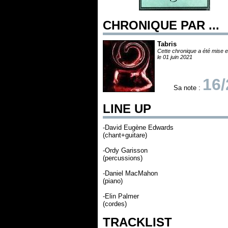
CHRONIQUE PAR ...
Tabris
Cette chronique a été mise e
le 01 juin 2021
16/
Sa note :
LINE UP
-David Eugène Edwards
(chant+guitare)
-Ordy Garisson
(percussions)
-Daniel MacMahon
(piano)
-Elin Palmer
(cordes)
TRACKLIST