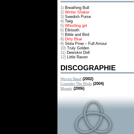
1)
Breathing Bull
2)
Winter Shaker
3)
Swedish Purse
4)
Twig
5)
Whistling girl
6)
Elktooth
7)
Bible and Bird
8)
Dirty Blue
9)
Slota Prow – Full Amour
10)
Truly Golden
11)
Deerskin Doll
12)
Little Raven
DISCOGRAPHIE
Woven Hand
(2002)
Consider The Birds
(2004)
Mosaïc
(2006)