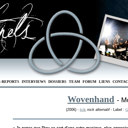
E-REPORTS
INTERVIEWS
DOSSIERS
TEAM
FORUM
LIENS
CONTAC
Wovenhand
- M
(2006) -
folk
rock alternatif
- Label :
G
«
Je pense que Dieu se sert d'une autre musique, plus agressi