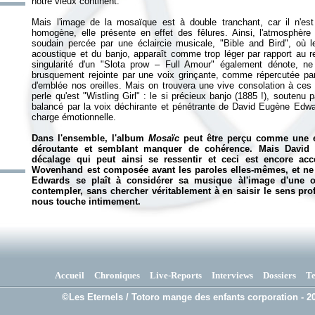
notre vieux continent.
Mais l'image de la mosaïque est à double tranchant, car il n'est
homogène, elle présente en effet des fêlures. Ainsi, l'atmosphèr
soudain percée par une éclaircie musicale, "Bible and Bird", où l
acoustique et du banjo, apparaît comme trop léger par rapport au r
singularité d'un "Slota prow – Full Amour" également dénote, ne 
brusquement rejointe par une voix grinçante, comme répercutée par 
d'emblée nos oreilles. Mais on trouvera une vive consolation à ces é
perle qu'est "Wistling Girl" : le si précieux banjo (1885 !), soutenu 
balancé par la voix déchirante et pénétrante de David Eugène Edwar
charge émotionnelle.
Dans l'ensemble, l'album
Mosaïc
peut être perçu comme une e
déroutante et semblant manquer de cohérence. Mais David
décalage qui peut ainsi se ressentir et ceci est encore ac
Wovenhand est composée avant les paroles elles-mêmes, et ne
Edwards se plaît à considérer sa musique àl'image d'une oe
contempler, sans chercher véritablement à en saisir le sens prof
nous touche intimement.
Accueil
Chroniques
Live-Reports
Interviews
Dossiers
T
©Les Eternels / Totoro mange des enfants corporation - 20