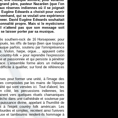
grand père, pasteur Nazaréen (que l'on
aux réserves indiennes où il se joignait
d Eugène Edwards a choisit pour ouvrir
ovenhand, qui se voulait une expérience
epower. David Eugène Edwards souhaitait
rsonnalité propre. Mais si le mysticisme
 il n'attend pas que son message soit
 se laisser porter par sa musique.
très southern-rock de 16 Horsepower, pour
ués, les riffs de banjo (bien que toujours
lauque parfois, soutenu par l'omniprésence
 Violon, harpe, orgue..., appuient cette
-country-folk
» pour reprendre l'expression
nte et passionnée et qui persiste à pénétrer
lace. L'ensemble forme alors un mélange
fficile à qualifier, sur fond de références
rses pour former une unité, à l'image des
ques composées par les mains de l'épouse
té qui sont versées ici. Tout d'abord, les
un côté, les percussions indiennes, les
rainent vers quelques rituels chamaniques
n écho dans une cathédrale et soutenue par
puissance divine, appelant à l'humilité de
 à l'esprit country folk américain. Les
urdes et simples, recréent ainsi l'univers
emuse et tambourins rendent-ils hommage à