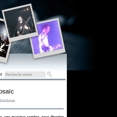
T
osaïc
litterhouse
ve, une musique sombre, pour ébranler