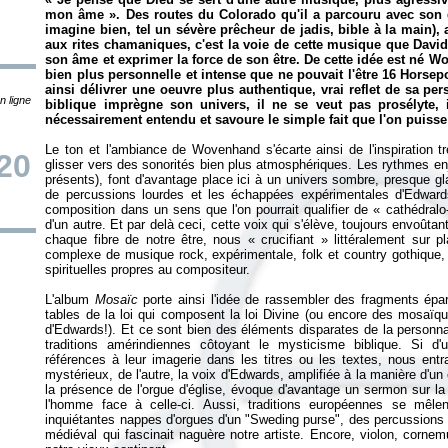
mon âme
». Des routes du Colorado qu'il a parcouru avec son 
imagine bien, tel un sévère prêcheur de jadis, bible à la main), 
aux rites chamaniques, c'est la voie de cette musique que Davi
son âme et exprimer la force de son être. De cette idée est né W
bien plus personnelle et intense que ne pouvait l'être 16 Hors
ainsi délivrer une oeuvre plus authentique, vrai reflet de sa pe
n ligne
biblique imprègne son univers, il ne se veut pas prosélyte,
nécessairement entendu et savoure le simple fait que l'on puisse
Le ton et l'ambiance de Wovenhand s'écarte ainsi de l'inspiration 
20
glisser vers des sonorités bien plus atmosphériques. Les rythmes enjo
présents), font d'avantage place ici à un univers sombre, presque g
de percussions lourdes et les échappées expérimentales d'Edwards.
composition dans un sens que l'on pourrait qualifier de «
cathédralo
d'un autre. Et par delà ceci, cette voix qui s'élève, toujours envoûta
chaque fibre de notre être, nous «
crucifiant
» littéralement sur p
complexe de musique rock, expérimentale, folk et country gothique, di
spirituelles propres au compositeur.
L'album
Mosaïc
porte ainsi l'idée de rassembler des fragments épa
tables de la loi qui composent la loi Divine (ou encore des mosaï
d'Edwards!). Et ce sont bien des éléments disparates de la personnali
traditions amérindiennes côtoyant le mysticisme biblique. Si d'
références à leur imagerie dans les titres ou les textes, nous ent
mystérieux, de l'autre, la voix d'Edwards, amplifiée à la manière d'u
la présence de l'orgue d'église, évoque d'avantage un sermon sur la 
l'homme face à celle-ci. Aussi, traditions européennes se mêlent
inquiétantes nappes d'orgues d'un "Sweding purse", des percussions lo
médiéval qui fascinait naguère notre artiste. Encore, violon, corn