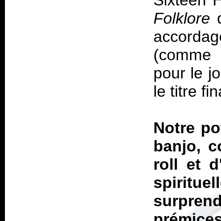
Sixteen 
Folklore
d
accordag
(comme s
pour le j
le titre f
Notre po
banjo, c
roll et 
spiritue
surpre
prémices