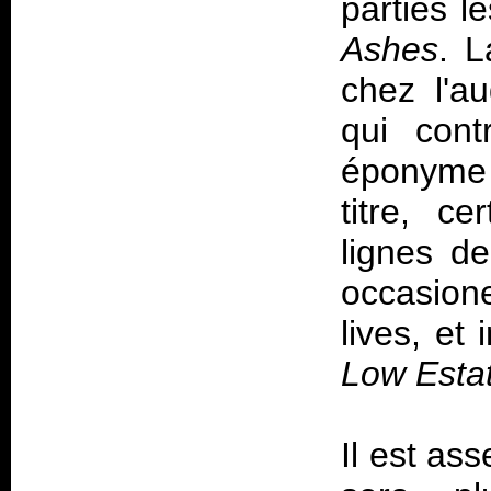
parties 
Ashes
. 
chez l'au
qui cont
éponyme
titre, ce
lignes d
occasione
lives, et
Low Esta
Il est as