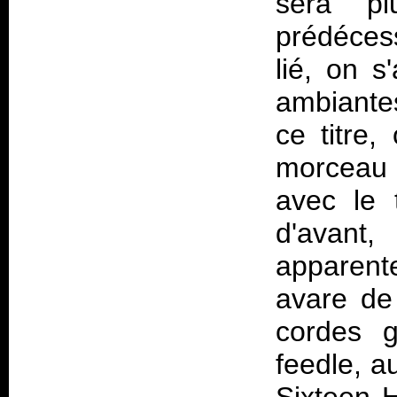
sera p
prédécess
lié, on 
ambiantes
ce titre
morceau d
avec le 
d'avant,
apparent
avare de
cordes 
feedle, au