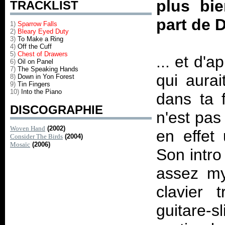
plus bie
TRACKLIST
part de 
1)
Sparrow Falls
2)
Bleary Eyed Duty
3)
To Make a Ring
4)
Off the Cuff
5)
Chest of Drawers
... et d'a
6)
Oil on Panel
7)
The Speaking Hands
qui aura
8)
Down in Yon Forest
9)
Tin Fingers
10)
Into the Piano
dans ta 
DISCOGRAPHIE
n'est pa
Woven Hand
(2002)
en effet
Consider The Birds
(2004)
Mosaïc
(2006)
Son intro
assez my
clavier 
guitare-