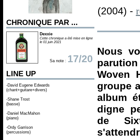
(2004) -
CHRONIQUE PAR ...
Dexxie
Cette chronique a été mise en ligne
le 01 juin 2021
Nous vo
17/20
parution
Sa note :
Woven H
LINE UP
groupe a
-David Eugene Edwards
(chant+guitare+divers)
album ét
-Shane Trost
(basse)
digne pe
-Daniel MacMahon
de Six
(piano)
-Ordy Garrison
s'attend
(percussions)