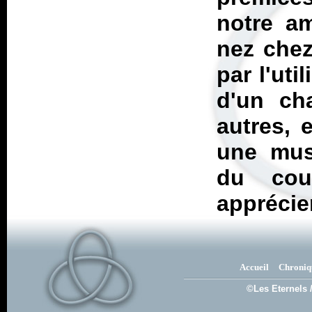
notre am
nez chez
par l'ut
d'un cha
autres, 
une mus
du coup
apprécie
Accueil
Chroniq
©Les Eternels 