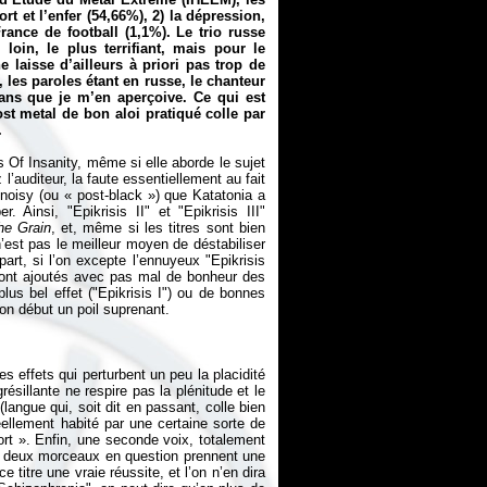
rt et l’enfer (54,66%), 2) la dépression,
France de football (1,1%). Le trio russe
loin, le plus terrifiant, mais pour le
ne laisse d’ailleurs à priori pas trop de
, les paroles étant en russe, le chanteur
sans que je m’en aperçoive. Ce qui est
ost metal
de bon aloi pratiqué colle par
.
 Of Insanity, même si elle aborde le sujet
l’auditeur, la faute essentiellement au fait
/ noisy (ou «
post-black
») que Katatonia a
Ainsi, "Epikrisis II" et "Epikrisis III"
he Grain
, et, même si les titres sont bien
n’est pas le meilleur moyen de déstabiliser
art, si l’on excepte l’ennuyeux "Epikrisis
k sont ajoutés avec pas mal de bonheur des
us bel effet ("Epikrisis I") ou de bonnes
n début un poil suprenant.
es effets qui perturbent un peu la placidité
résillante ne respire pas la plénitude et le
langue qui, soit dit en passant, colle bien
éellement habité par une certaine sorte de
ort
». Enfin, une seconde voix, totalement
les deux morceaux en question prennent une
 titre une vraie réussite, et l’on n’en dira