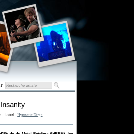
T
 Insanity
k
- Label :
Hypnotic Dirge
l d’Etude du Metal Extrême (IHEEM), les