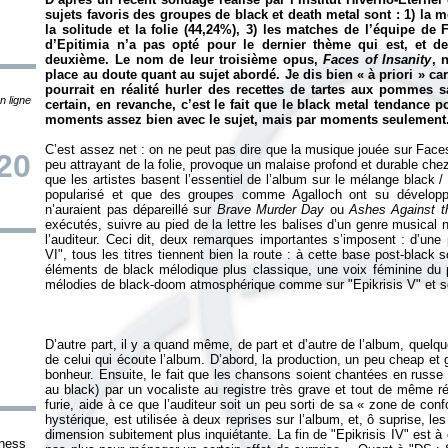
sujets favoris des groupes de black et death metal sont : 1) la mo
la solitude et la folie (44,24%), 3) les matches de l’équipe de 
d’Epitimia n’a pas opté pour le dernier thème qui est, et de 
deuxième. Le nom de leur troisième opus,
Faces of Insanity
, 
place au doute quant au sujet abordé. Je dis bien « à
priori
» car
pourrait en réalité hurler des recettes de tartes aux pommes 
n ligne
certain, en revanche, c’est le fait que le
black metal tendance p
moments assez bien avec le sujet, mais par moments seulement
C’est assez net : on ne peut pas dire que la musique jouée sur Faces
20
peu attrayant de la folie, provoque un malaise profond et durable chez 
que les artistes basent l’essentiel de l’album sur le mélange black 
popularisé et que des groupes comme Agalloch ont su développer. 
n’auraient pas dépareillé sur
Brave Murder Day
ou
Ashes Against t
exécutés, suivre au pied de la lettre les balises d’un genre musical 
l’auditeur. Ceci dit, deux remarques importantes s’imposent : d’une p
VI", tous les titres tiennent bien la route : à cette base post-blac
éléments de black mélodique plus classique, une voix féminine du pl
mélodies de black-doom atmosphérique comme sur "Epikrisis V" et so
D’autre part, il y a quand même, de part et d’autre de l’album, quelqu
de celui qui écoute l’album. D’abord, la production, un peu cheap et g
bonheur. Ensuite, le fait que les chansons soient chantées en russe (
au black) par un vocaliste au registre très grave et tout de même r
furie, aide à ce que l’auditeur soit un peu sorti de sa «
zone de conf
hystérique, est utilisée à deux reprises sur l’album, et, ô suprise, 
dimension subitement plus inquiétante. La fin de "Epikrisis IV" est à ce
sness