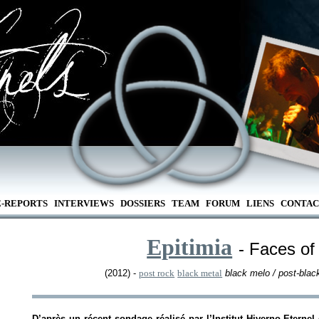
E-REPORTS
INTERVIEWS
DOSSIERS
TEAM
FORUM
LIENS
CONTAC
Epitimia
- Faces of
(2012) -
post rock
black metal
black melo / post-blac
D’après un récent sondage réalisé par l’Institut Hiverno-Eterne