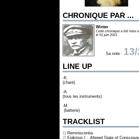
CHRONIQUE PAR ...
Winter
Cette chronique a été mise e
le 01 juin 2021
13/
Sa note :
LINE UP
-K.
(chant)
-A.
(tous les instruments)
-M.
(batterie)
TRACKLIST
1)
Reminiscentia
2)
Epikrisis I : Altered State of Consciou