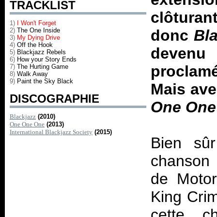
TRACKLIST
clôturan
1)
I Won't Forget
2)
The One Inside
donc
Bl
3)
My Dying Drive
4)
Off the Hook
devenu
5)
Blackjazz Rebels
6)
How your Story Ends
proclamé
7)
The Hurting Game
8)
Walk Away
9)
Paint the Sky Black
Mais ave
DISCOGRAPHIE
One One
Blackjazz
(2010)
One One One
(2013)
International Blackjazz Society
(2015)
Bien sûr
chanson 
de Motor
King Cri
cette c