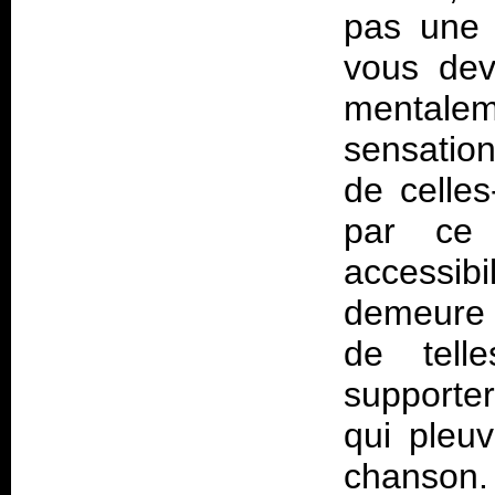
pas une 
vous dev
mentalem
sensatio
de celles
par ce 
accessibi
demeure 
de telle
supporte
qui pleu
chanson.