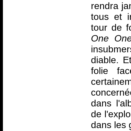
rendra ja
tous et i
tour de f
One On
insubmer
diable. E
folie fa
certaine
concerné
dans l'a
de l'expl
dans les 