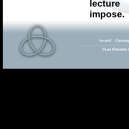
lecture
impose.
Accueil
Chroniq
©Les Eternels 