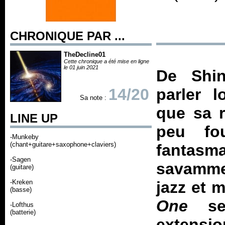
CHRONIQUE PAR ...
TheDecline01
Cette chronique a été mise en ligne
le 01 juin 2021
De Shin
14/20
parler l
Sa note :
que sa r
LINE UP
peu fo
-Munkeby
(chant+guitare+saxophone+claviers)
fanta
-Sagen
savammen
(guitare)
-Kreken
jazz et 
(basse)
One
se 
-Lofthus
(batterie)
extens