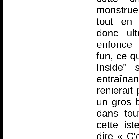
monstrue
tout en 
donc ult
enfonce 
fun, ce q
Inside" 
entraîna
renierait
un gros 
dans tout
cette lis
dire «
C'