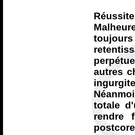
Réuss
Malheur
toujours
retentis
perpétue
autres c
ingurgi
Néanmoin
totale 
rendre 
postcore