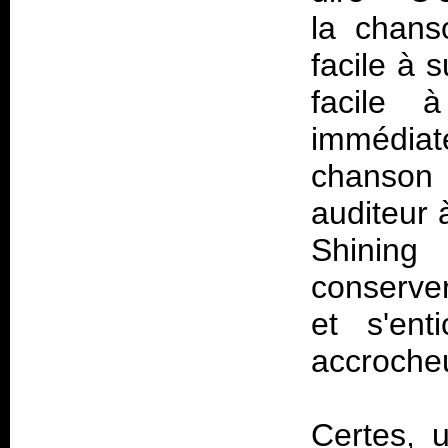
la chans
facile à 
facile 
immédia
chanson
auditeur 
Shining
conserver
et s'en
accrocheu
Certes, 