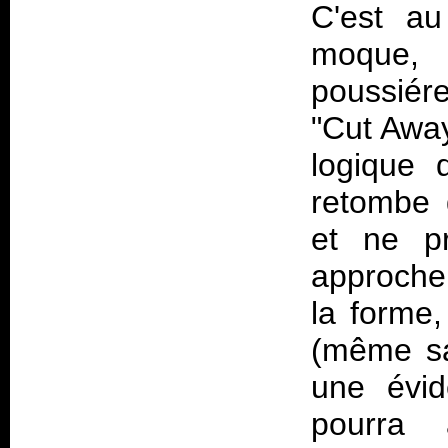
C'est au
moque,
poussiér
"Cut Away
logique 
retombe 
et ne p
approche 
la forme
(même sa
une évid
pourra