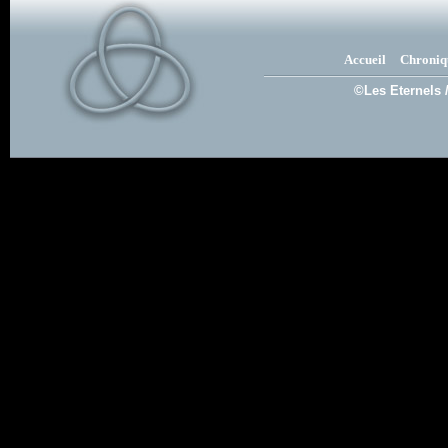
Accueil
Chroniq
©Les Eternels 