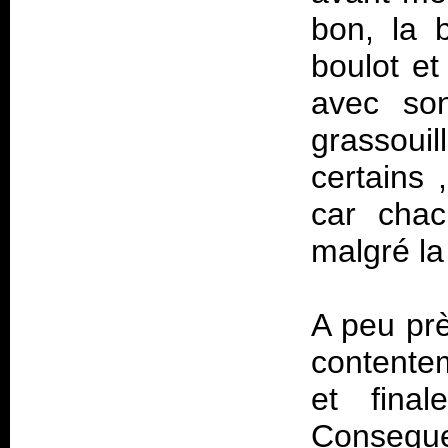
bon, la b
boulot et
avec son
grassoui
certains 
car chac
malgré la
A peu prè
contente
et fina
Consequ