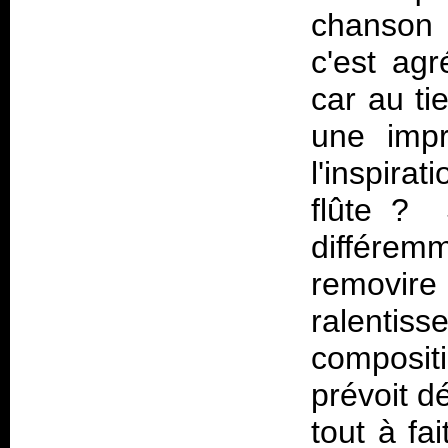
chanson 
c'est ag
car au ti
une impr
l'inspira
flûte ? 
différemm
removir
ralentis
compositi
prévoit dé
tout à fa