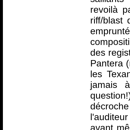
revoilà p
riff/blas
emprunté
compositi
des regis
Pantera (
les Texa
jamais à
question
décroche
l'auditeu
avant mêm