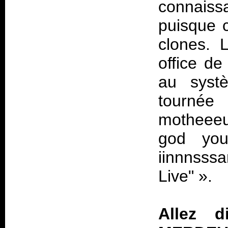
connais
puisque c
clones. 
office de
au syst
tourn
motheeeu
god you
iinnnss
Live"
».
Allez 