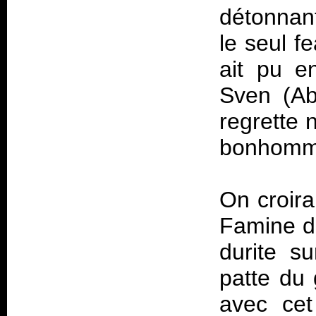
détonnant,
le seul f
ait pu e
Sven (Ab
regrette 
bonhomme
On croir
Famine d
durite su
patte du 
avec cet