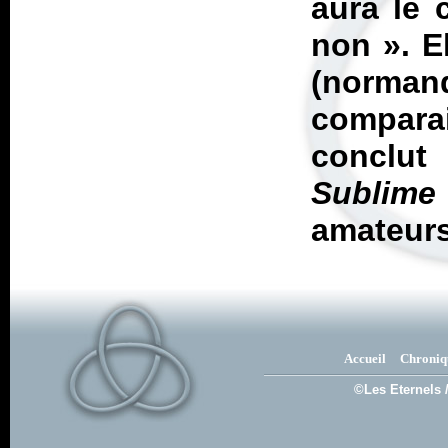
aura le
non
». E
(norma
compara
conclut
Sublime
amateurs
Accueil
Chroniq
©Les Eternels 