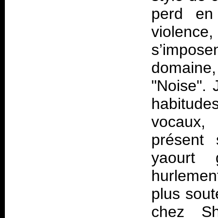
perd en
violenc
s’impos
domaine
"Noise". 
habitudes
vocaux, 
présent 
yaourt 
hurlement
plus sout
chez Sh