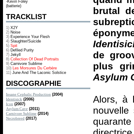
-Kevin Foley
(batterie)
brutal d
TRACKLIST
subrep
1)
X2Y
éponyme
2)
Noise
3)
Experience Your Flesh
Identisic
4)
Slaughter/Suicide
5)
Spit
6)
Defiled Purity
de groo
7)
Jekyll
8)
Collection Of Dead Portraits
plus gr
9)
Carnivore Sublime
10)
Les Morsures Du Cerbère
11)
June And The Laconic Solstice
Asylum 
DISCOGRAPHIE
Insane Cephalic Production
(2004)
Alors, à 
Identisick
(2006)
Icon
(2007)
nouvelle 
Asylum Cave
(2011)
Carnivore Sublime
(2014)
Necrobreed
(2017)
quarante
directric