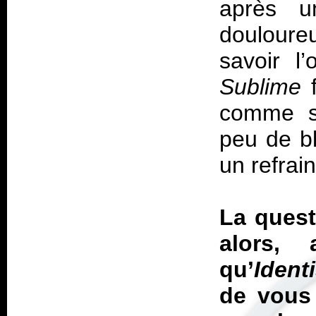
après u
douloure
savoir l
Sublime
f
comme so
peu de bl
un refrai
La quest
alors, 
qu’
Ident
de vous 