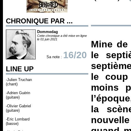
CHRONIQUE PAR ...
Dommedag
Cette chronique a été mise en ligne
le 01 juin 2021
Mine de 
16/20
le sept
Sa note :
septième
LINE UP
le coup
-Julien Truchan
(chant)
moins p
-Adrien Guérin
l’époque
(guitare)
-Olivier Gabriel
la scèn
(guitare)
nouvelle
-Eric Lombard
(basse)
quand m