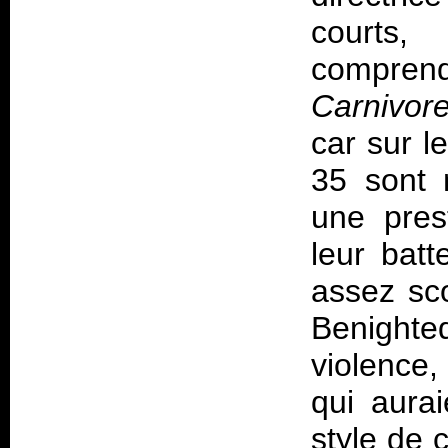
courts,
comprend
Carnivor
car sur l
35 sont 
une pres
leur batt
assez sc
Benighte
violence,
qui aura
style de 