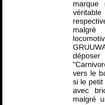
marque 
vérita
respecti
malgré
locomot
GRUUWA
dépose
"Carnivo
vers le b
si le peti
avec bri
malgré u