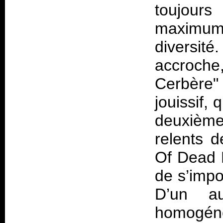
toujours
maximum 
diversité
accroche
Cerbère"
jouissif,
deuxième
relents d
Of Dead P
de s’impo
D’un au
homogénéi