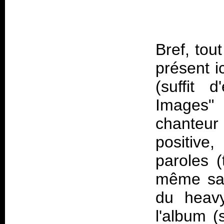
Bref, tou
présent ic
(suffit d
Images"
chanteu
positive
paroles (
même san
du heavy
l'album (