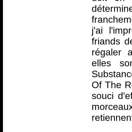
détermin
francheme
j'ai l'im
friands 
régaler 
elles so
Substanc
Of The Re
souci d'e
morceau