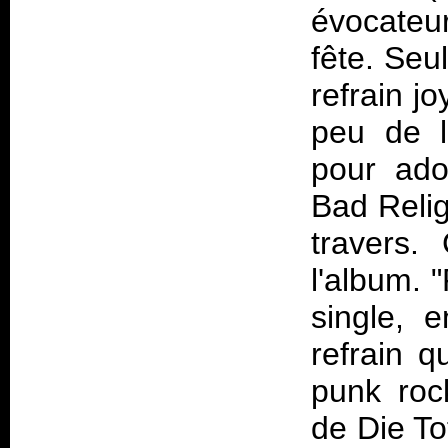
évocateur
fête. Seu
refrain jo
peu de l
pour ado
Bad Relig
travers.
l'album. "
single, e
refrain q
punk roc
de Die To