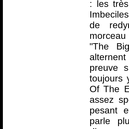
: les tr
Imbecile
de redy
morceau 
"The Big
alternen
preuve s
toujours 
Of The E
assez sp
pesant e
parle pl