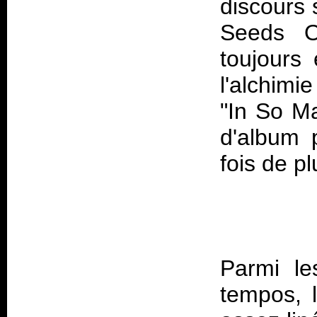
discours 
Seeds O
toujours
l'alchimi
"In So Ma
d'album p
Parmi le
tempos, l