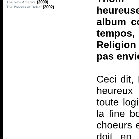
The New America
(2000)
The Process of Belief
(2002)
heureu
album c
tempos,
Religion
pas envie
Ceci dit,
heureux 
toute log
la fine 
choeurs e
doit en 