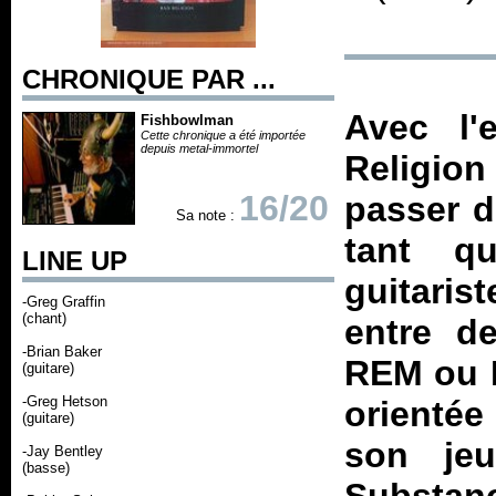
CHRONIQUE PAR ...
Avec l'
Fishbowlman
Cette chronique a été importée
depuis metal-immortel
Religion
16/20
passer d
Sa note :
tant q
LINE UP
guitaris
-Greg Graffin
(chant)
entre de
-Brian Baker
REM ou B
(guitare)
-Greg Hetson
orientée
(guitare)
son jeu
-Jay Bentley
(basse)