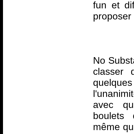
fun et d
No Subst
classer 
quelques t
l'unanimi
avec que
boulets
même que 