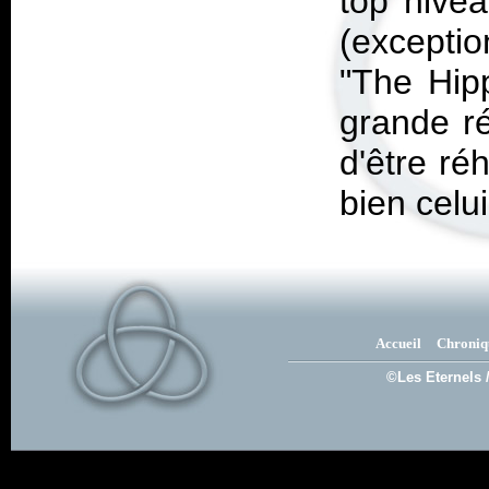
top nivea
(exceptio
"The Hipp
grande ré
d'être ré
bien celui
Accueil
Chroniq
©Les Eternels 