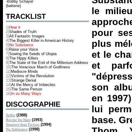
Substan
-Bobby Schayer
(batterie)
le milie
TRACKLIST
approch
1)
Hear it
pour ses
2)
Shades of Truth
3)
All Fantastic Images
4)
The Biggest Killer in American History
plus mél
5)
No Substance
6)
Raise your Voice
et le cha
7)
Sowing the Seeds of Utopia
8)
The Hippy Killers
et par
9)
The State of the End of the Millenium Address
10)
The Voracious March of Godliness
11)
Mediocre Minds
"dépress
12)
Victims of the Revolution
13)
Strange Denial
son alb
14)
At the Mercy of Imbeciles
15)
The Same Person
16)
In so Many Ways
en 1997)
DISCOGRAPHIE
lui perm
Suffer
(1988)
base. Gr
Recipe for Hate
(1993)
Stranger than Fiction
(1994)
Thom Y
No Substance
(1998)