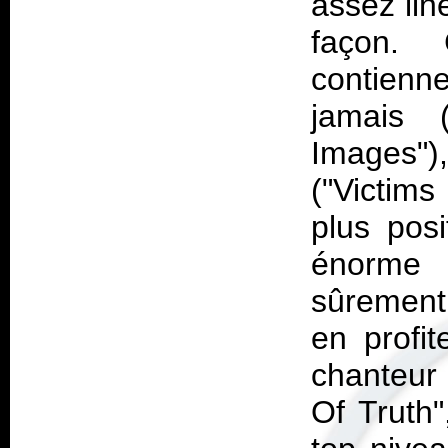
assez liné
façon. 
contienn
jamais (
Images")
("Victims
plus posi
énorme s
sûrement 
en profi
chanteur
Of Truth"