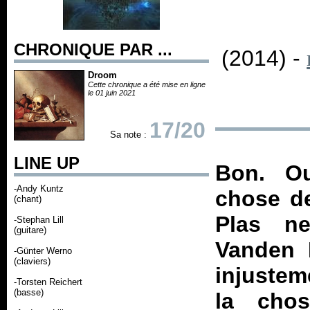
CHRONIQUE PAR ...
(2014) -
Droom
Cette chronique a été mise en ligne
le 01 juin 2021
17/20
Sa note :
LINE UP
Bon. Ou
-Andy Kuntz
chose de
(chant)
Plas ne
-Stephan Lill
(guitare)
Vanden P
-Günter Werno
(claviers)
injustem
-Torsten Reichert
(basse)
la cho