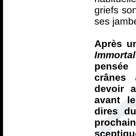
griefs so
ses jambe
Après u
Immortal
pensée
crânes 
devoir 
avant l
dires du
procha
sceptiq