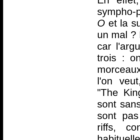
En effet
sympho-p
O
et la su
un mal ? 
car l'ar
trois : 
morceaux 
l'on veu
"The Kin
sont sans
sont pas
riffs, c
habituel