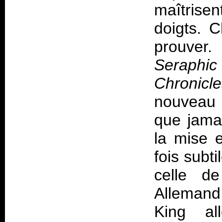
maîtrise
doigts. 
prouver
Seraphi
Chronicle
nouveau 
que jamai
la mise e
fois subt
celle d
Allemand
King a