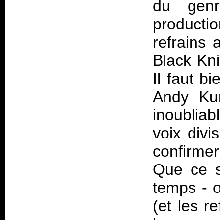
du genr
producti
refrains
Black Kni
Il faut b
Andy Kun
inoubliab
voix divi
confirme
Que ce so
temps - o
(et les r