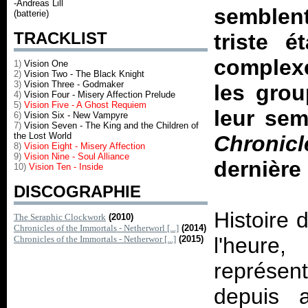
-Andreas Lill
semblent
(batterie)
TRACKLIST
triste 
complexe
1)
Vision One
2)
Vision Two - The Black Knight
3)
Vision Three - Godmaker
les grou
4)
Vision Four - Misery Affection Prelude
5)
Vision Five - A Ghost Requiem
leur sem
6)
Vision Six - New Vampyre
7)
Vision Seven - The King and the Children of
the Lost World
Chronic
8)
Vision Eight - Misery Affection
9)
Vision Nine - Soul Alliance
dernière
10)
Vision Ten - Inside
DISCOGRAPHIE
Histoire 
The Seraphic Clockwork
(2010)
Chronicles of the Immortals - Netherworl [...]
(2014)
l'heure
Chronicles of the Immortals - Netherwor [...]
(2015)
représen
depuis 