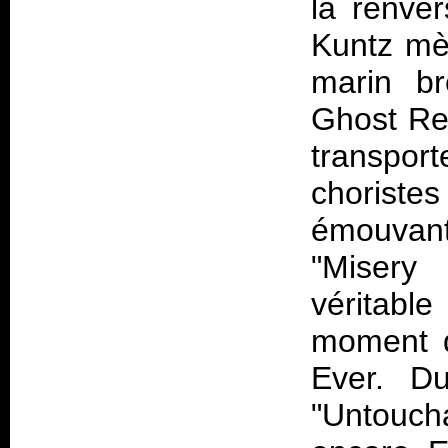
la renver
Kuntz mè
marin br
Ghost Re
transport
chorist
émouvant
"Misery 
véritabl
moment de
Ever. D
"Untouch