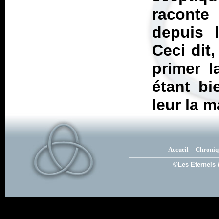
raconte
depuis 
Ceci dit,
primer l
étant bi
leur la m
Accueil
Chroniq
©Les Eternels 