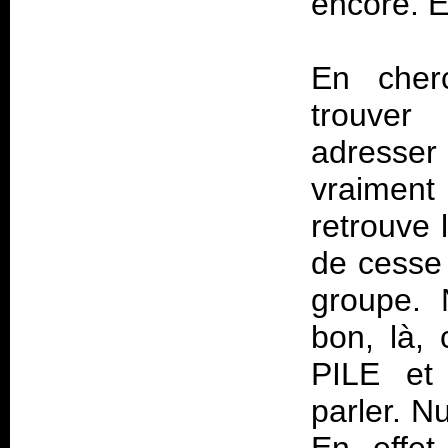
encore. E
En cherc
trouver
adresse
vraiment
retrouve 
de cesse 
groupe. 
bon, là, 
PILE et
parler. N