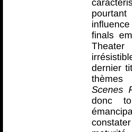
caractéri
pourtan
influence
finals e
Theater
irrésist
dernier t
thèmes 
Scenes 
donc to
émancipa
constate