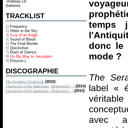
voyageur
-Andreas Lill
(batterie)
prophétie
TRACKLIST
temps j
1)
Frequency
2)
Holes in the Sky
l'Antiqu
3)
Scar of an Angel
4)
Sound of Blood
donc le 
5)
The Final Murder
6)
Quicksilver
7)
Rush of Silence
mode ?
8)
On My Way to Jerusalem
9)
Eleyson (
DISCOGRAPHIE
The Sera
The Seraphic Clockwork
(2010)
label « 
Chronicles of the Immortals - Netherworl [...]
(2014)
Chronicles of the Immortals - Netherwor [...]
(2015)
véritabl
conceptu
avec a