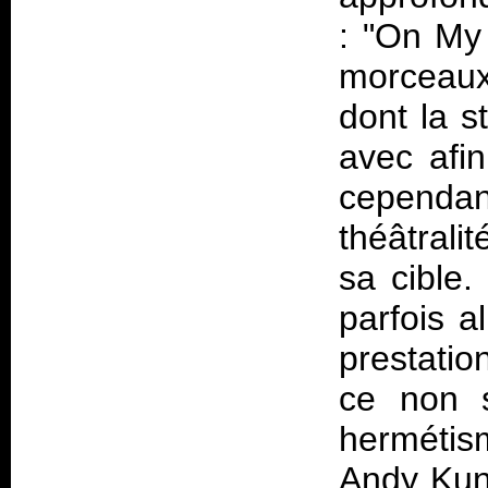
: "On My
morceaux
dont la s
avec afin
cependan
théâtrali
sa cible.
parfois a
prestati
ce non s
hermétis
Andy Kunt