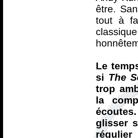
être. San
tout à f
classiq
honnêtem
Le temps
si
The S
trop amb
la comp
écoutes
glisser 
régulie