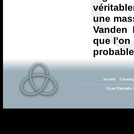
véritabl
une mass
Vanden P
que l'on
probable
Accueil
Chroniq
©Les Eternels 