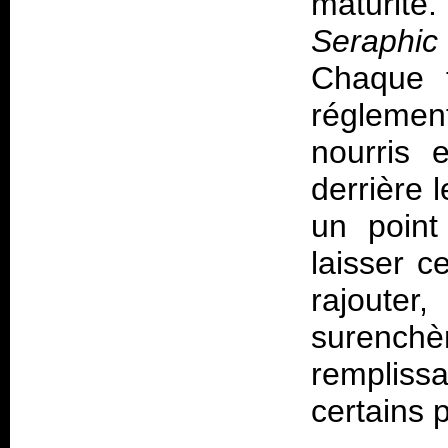
maturité.
Seraphi
Chaque t
réglement
nourris 
derrière l
un point
laisser c
rajouter
surench
remplis
certains 