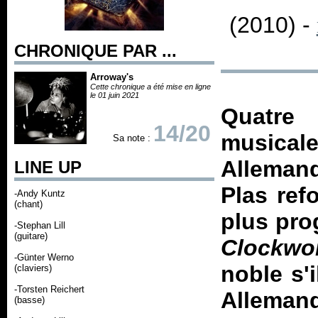
(2010) -
CHRONIQUE PAR ...
Arroway's
Cette chronique a été mise en ligne
le 01 juin 2021
Quatre
14/20
musicale
Sa note :
Alleman
LINE UP
Plas ref
-Andy Kuntz
(chant)
plus pro
-Stephan Lill
(guitare)
Clockwo
-Günter Werno
noble s'i
(claviers)
-Torsten Reichert
Allemand
(basse)