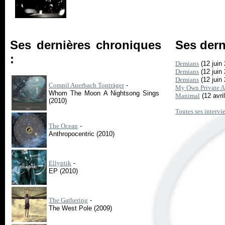
Ses dernières chroniques
Ses dern
:
Demians
(12 juin
Demians
(12 juin
Demians
(12 juin
Compil Auerbach Tonträger
-
My Own Private A
Whom The Moon A Nightsong Sings
Manimal
(12 avri
(2010)
Toutes ses intervi
The Ocean
-
Anthropocentric (2010)
Ellyptik
-
EP (2010)
The Gathering
-
The West Pole (2009)