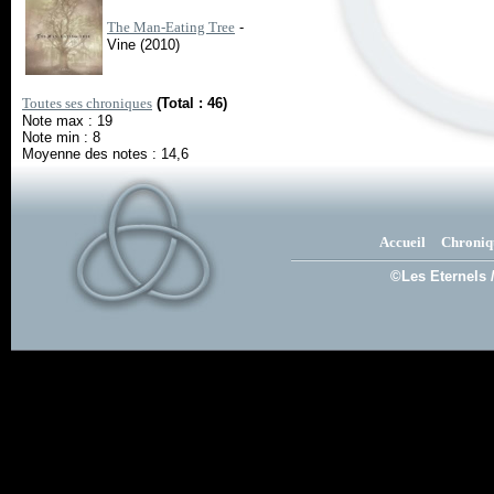
The Man-Eating Tree
-
Vine (2010)
Toutes ses chroniques
(Total : 46)
Note max : 19
Note min : 8
Moyenne des notes : 14,6
Accueil
Chroniq
©Les Eternels 