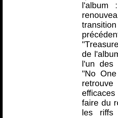
l'album 
renouveau
transiti
précéden
"Treasure
de l'album
l'un des
"No One 
retrouv
efficace
faire du 
les riff