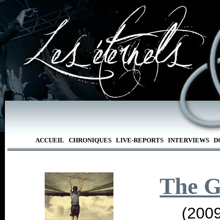
ACCUEIL
CHRONIQUES
LIVE-REPORTS
INTERVIEWS
D
The G
(2009