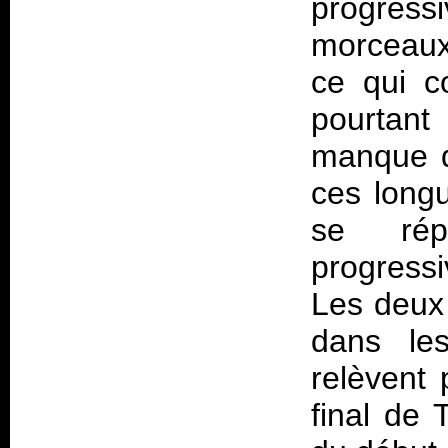
progress
morceaux
ce qui c
pourtant
manque d
ces longu
se rép
progress
Les deux
dans le
relèvent
final de