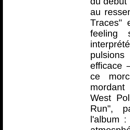
du début 
au resse
Traces" 
feeling 
interpr
pulsions
efficace 
ce mor
mordant
West Po
Run", pa
l'album :