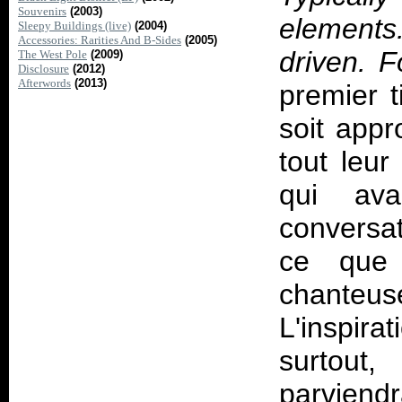
Souvenirs
(2003)
elements
Sleepy Buildings (live)
(2004)
Accessories: Rarities And B-Sides
(2005)
driven. F
The West Pole
(2009)
Disclosure
(2012)
Afterwords
(2013)
premier 
soit app
tout leur
qui ava
conversa
ce que
chanteus
L'inspirat
surtout
parviend