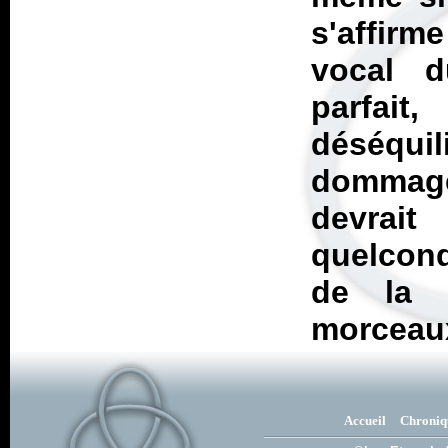
s'affirm
vocal d
parfait
déséquil
dommage
devrai
quelcon
de la 
morceau
Accueil
Chroniq