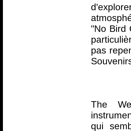
d'explo
atmosphé
"No Bird 
particuli
pas repe
Souvenir
The We
instrumen
qui semb