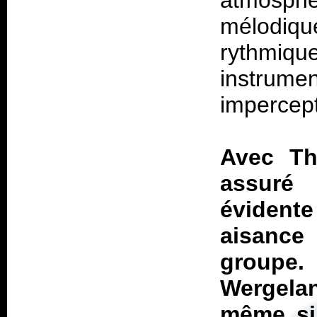
atmosphé
mélodiqu
rythmiq
instrum
impercept
Avec
Th
assuré 
évident
aisance 
groupe
Wergelan
même si 