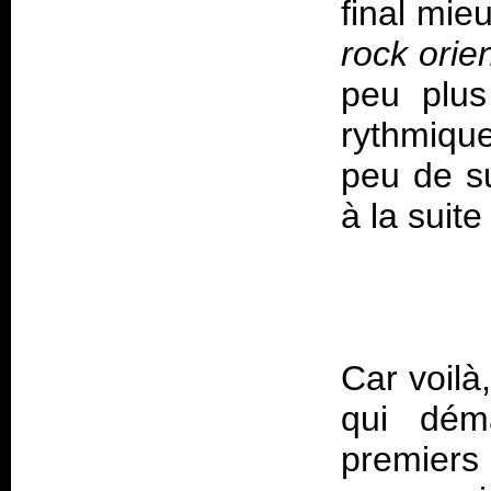
final mie
rock orie
peu plus
rythmique
peu de su
Car voilà
qui déma
premier