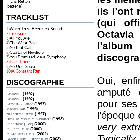
-Hans Rutten
(batterie)
ils l'on
TRACKLIST
(qui off
1)
When Trust Becomes Sound
Octavia 
2)
Treasure
3)
All You Are
l'albu
4)
The West Pole
5)
No Bird Call
6)
Capital of Nowhere
discogr
7)
You Promised Me a Symphony
8)
Pale Traces
9)
No One Spoke
10)
A Constant Run
Oui, enf
DISCOGRAPHIE
amputé 
Always...
(1992)
Always...
(1992)
pour ses 
Almost A Dance
(1993)
Mandylion
(1995)
l'époque
Nighttime Birds
(1997)
How To Measure A Planet?
(1998)
very extr
Superheat (live)
(2000)
If_Then_Else
(2000)
In Motion (DVD)
(2002)
Typicall
Black Light District (EP)
(2002)