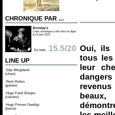
CHRONIQUE PAR ...
Arroway's
Cette chronique a été mise en ligne
le 01 juin 2021
15.5/20
Oui, ils
Sa note :
tous les
LINE UP
leur ch
-Silje Wergeland
(chant)
dangers
-René Rutten
revenus 
(guitare)
-Hugo Frank Boeijen
beaux,
(claviers)
démontre
-Hugo Prinsen Geerligs
(basse)
les meill