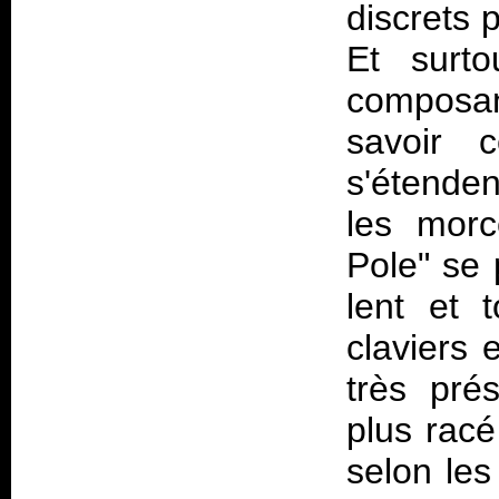
discrets 
Et surto
composan
savoir 
s'étende
les mor
Pole" se 
lent et 
claviers 
très pré
plus racé
selon le