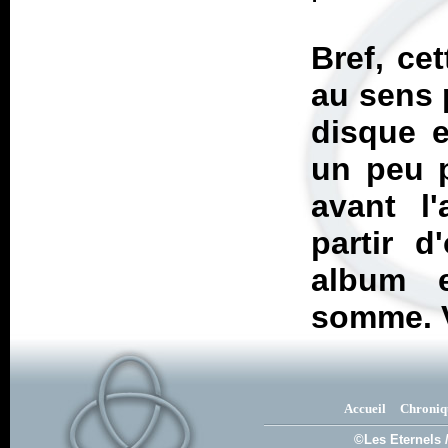
Bref, ce
au sens 
disque e
un peu p
avant l
partir 
album e
somme. 
Accueil
Chroniq
©Les Eternels 