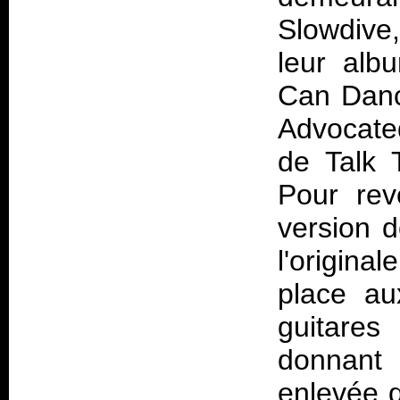
Slowdive,
leur alb
Can Danc
Advocated
de Talk 
Pour rev
version d
l'origin
place au
guitare
donnant 
enlevée q