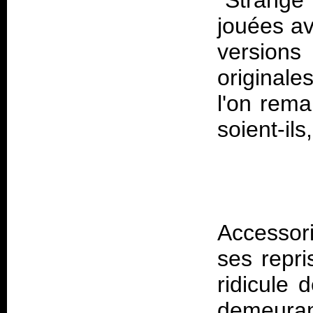
"Strange
jouées av
versio
original
l'on rem
Accessor
ses repr
ridicule 
demeur