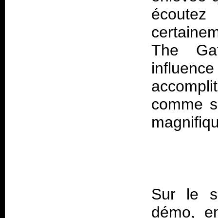
écoute
certaine
The Gat
influenc
accompli
comme su
Sur le s
démo, en