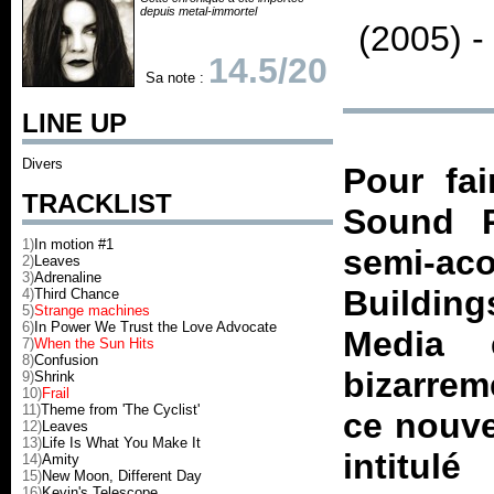
depuis metal-immortel
(2005) 
14.5/20
Sa note :
LINE UP
Divers
Pour fai
TRACKLIST
Sound R
1)
In motion #1
semi-ac
2)
Leaves
3)
Adrenaline
Building
4)
Third Chance
5)
Strange machines
6)
In Power We Trust the Love Advocate
Media 
7)
When the Sun Hits
8)
Confusion
bizarrem
9)
Shrink
10)
Frail
11)
Theme from 'The Cyclist'
ce nouve
12)
Leaves
13)
Life Is What You Make It
intitul
14)
Amity
15)
New Moon, Different Day
16)
Kevin's Telescope