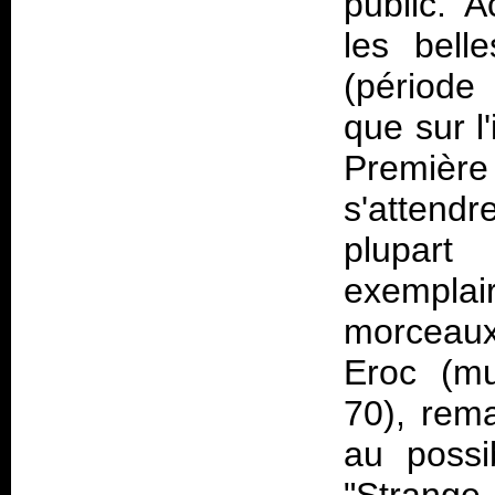
public. 
les bell
(périod
que sur l
Première 
s'attendr
plupart
exemplair
morceaux
Eroc (mu
70), rema
au possi