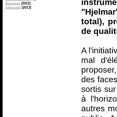
instru
Disclosure
(2012)
Afterwords
(2013)
"Hjelma
total), 
de quali
A l'initia
mal d'él
proposer
des faces
sortis su
à l'hori
autres m