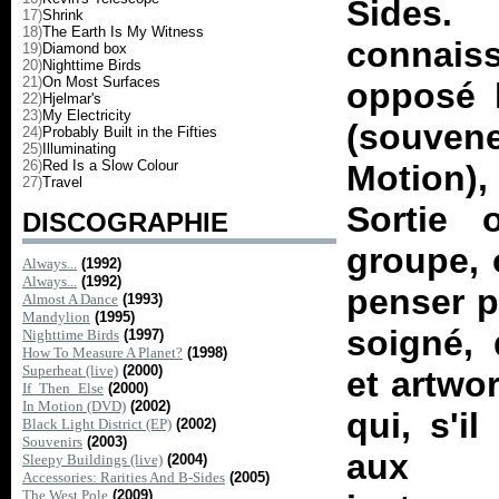
Sides
. 
17)
Shrink
18)
The Earth Is My Witness
connais
19)
Diamond box
20)
Nighttime Birds
21)
On Most Surfaces
opposé l
22)
Hjelmar's
23)
My Electricity
(souven
24)
Probably Built in the Fifties
25)
Illuminating
26)
Red Is a Slow Colour
Motion
)
27)
Travel
Sortie 
DISCOGRAPHIE
groupe, 
Always...
(1992)
Always...
(1992)
penser p
Almost A Dance
(1993)
Mandylion
(1995)
soigné, 
Nighttime Birds
(1997)
How To Measure A Planet?
(1998)
Superheat (live)
(2000)
et artwor
If_Then_Else
(2000)
In Motion (DVD)
(2002)
qui, s'i
Black Light District (EP)
(2002)
Souvenirs
(2003)
aux i
Sleepy Buildings (live)
(2004)
Accessories: Rarities And B-Sides
(2005)
The West Pole
(2009)