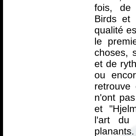
fois, de
Birds
et
qualité es
le premi
choses, s
et de ryt
ou encor
retrouve
n'ont pa
et "Hjelm
l'art d
planants.