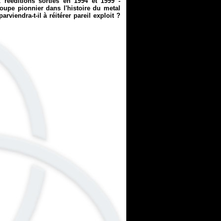
x rééditions sorties en 1994 et 1999 -
roupe pionnier dans l'histoire du metal
viendra-t-il à réitérer pareil exploit ?