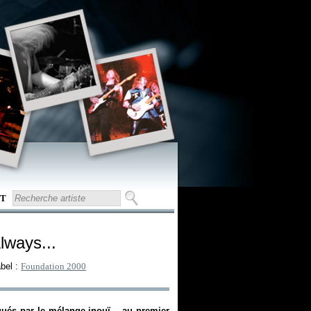
T
Always...
bel :
Foundation 2000
igués par le mélange inouï – au premier