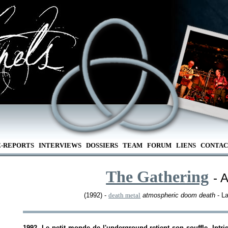
E-REPORTS
INTERVIEWS
DOSSIERS
TEAM
FORUM
LIENS
CONTAC
The Gathering
- 
(1992) -
death metal
atmospheric doom death
- La
1992. Le petit monde de l'underground retient son souffle. Intr