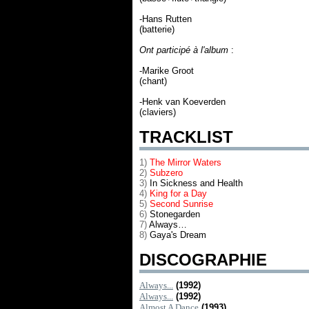
-Hans Rutten
(batterie)
Ont participé à l'album
:
-Marike Groot
(chant)
-Henk van Koeverden
(claviers)
TRACKLIST
1)
The Mirror Waters
2)
Subzero
3)
In Sickness and Health
4)
King for a Day
5)
Second Sunrise
6)
Stonegarden
7)
Always…
8)
Gaya's Dream
DISCOGRAPHIE
Always...
(1992)
Always...
(1992)
Almost A Dance
(1993)