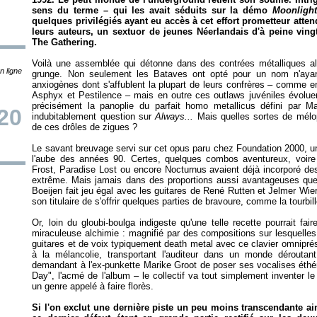
sens du terme – qui les avait séduits sur la démo
Moonlight
quelques privilégiés ayant eu accès à cet effort prometteur atte
leurs auteurs, un sextuor de jeunes Néerlandais d'à peine ving
The Gathering.
Voilà une assemblée qui détonne dans des contrées métalliques al
n ligne
grunge. Non seulement les Bataves ont opté pour un nom n'ayant
anxiogènes dont s'affublent la plupart de leurs confrères – comme e
Asphyx et Pestilence – mais en outre ces outlaws juvéniles évoluen
précisément la panoplie du parfait homo metallicus défini par Ma
20
indubitablement question sur
Always...
Mais quelles sortes de mélo
de ces drôles de zigues ?
Le savant breuvage servi sur cet opus paru chez Foundation 2000, un c
l'aube des années 90. Certes, quelques combos aventureux, voir
Frost, Paradise Lost ou encore Nocturnus avaient déjà incorporé des
extrême. Mais jamais dans des proportions aussi avantageuses que 
Boeijen fait jeu égal avec les guitares de René Rutten et Jelmer Wie
son titulaire de s'offrir quelques parties de bravoure, comme la tourbi
Or, loin du gloubi-boulga indigeste qu'une telle recette pourrait fai
miraculeuse alchimie : magnifié par des compositions sur lesquelles
guitares et de voix typiquement death metal avec ce clavier omniprése
à la mélancolie, transportant l'auditeur dans un monde dérouta
demandant à l'ex-punkette Marike Groot de poser ses vocalises éthér
Day", l'acmé de l'album – le collectif va tout simplement inventer 
un genre appelé à faire florès.
Si l'on exclut une dernière piste un peu moins transcendante ai