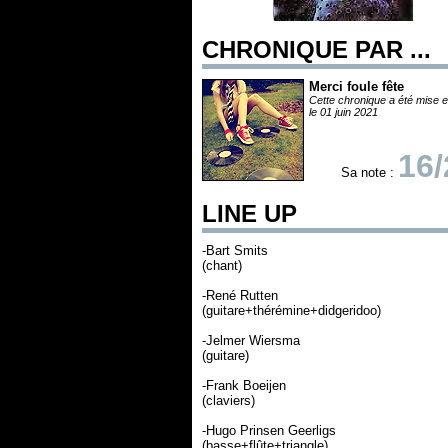
CHRONIQUE PAR ...
Merci foule fête
Cette chronique a été mise e
le 01 juin 2021
16/
Sa note :
LINE UP
-Bart Smits
(chant)
-René Rutten
(guitare+thérémine+didgeridoo)
-Jelmer Wiersma
(guitare)
-Frank Boeijen
(claviers)
-Hugo Prinsen Geerligs
(basse+flûte+triangle)