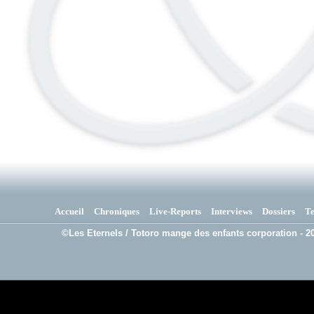
Accueil
Chroniques
Live-Reports
Interviews
Dossiers
T
©Les Eternels / Totoro mange des enfants corporation - 20