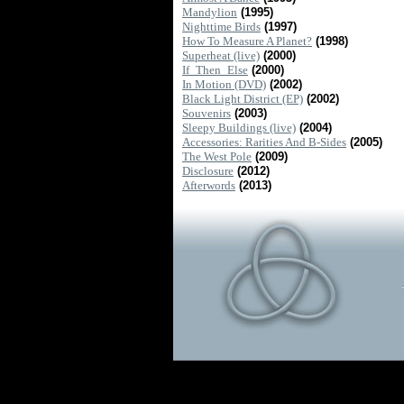
Mandylion
(1995)
Nighttime Birds
(1997)
How To Measure A Planet?
(1998)
Superheat (live)
(2000)
If_Then_Else
(2000)
In Motion (DVD)
(2002)
Black Light District (EP)
(2002)
Souvenirs
(2003)
Sleepy Buildings (live)
(2004)
Accessories: Rarities And B-Sides
(2005)
The West Pole
(2009)
Disclosure
(2012)
Afterwords
(2013)