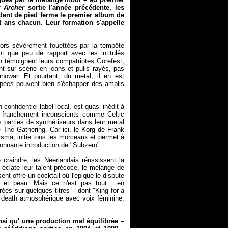
 Archer
sortie l'année précédente, les
ndent de pied ferme le premier album de
t ans chacun. Leur formation s'appelle
ors sévèrement fouettées par la tempête
 que peu de rapport avec les intitulés
n témoignent leurs compatriotes Gorefest,
t sur scène en jeans et pulls rayés, pas
nowar. Et pourtant, du metal, il en est
pées peuvent bien s'échapper des amplis
onfidentiel label local, est quasi inédit à
e franchement inconscients comme Celtic
 parties de synthétiseurs dans leur metal
The Gathering. Car ici, le Korg de Frank
rsma, initie tous les morceaux et permet à
llonnante introduction de "Subzero".
re craindre, les Néerlandais réussissent la
 éclate leur talent précoce, le mélange de
nt offre un cocktail où l'épique le dispute
nt et beau. Mais ce n'est pas tout : en
ées sur quelques titres – dont "King for a
le death atmosphérique avec voix féminine,
nsi qu' une production mal équilibrée –