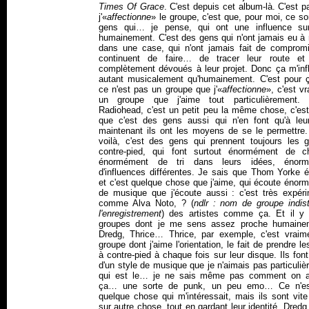
Times Of Grace
. C'est depuis cet album-là. C'est 
j'«
affectionne
» le groupe, c'est que, pour moi, ce s
gens qui… je pense, qui ont une influence su
humainement. C'est des gens qui n'ont jamais eu à 
dans une case, qui n'ont jamais fait de compromi
continuent de faire… de tracer leur route et 
complètement dévoués à leur projet. Donc ça m'inf
autant musicalement qu'humainement. C'est pour 
ce n'est pas un groupe que j'«
affectionne
», c'est v
un groupe que j'aime tout particulièrement
Radiohead, c'est un petit peu la même chose, c'est
que c'est des gens aussi qui n'en font qu'à leur
maintenant ils ont les moyens de se le permettre.
voilà, c'est des gens qui prennent toujours les 
contre-pied, qui font surtout énormément de c
énormément de tri dans leurs idées, énorm
d'influences différentes. Je sais que Thom Yorke é
et c'est quelque chose que j'aime, qui écoute énor
de musique que j'écoute aussi : c'est très expéri
comme Alva Noto, ? (
ndlr : nom de groupe indist
l'enregistrement
) des artistes comme ça. Et il y
groupes dont je me sens assez proche humaine
Dredg, Thrice… Thrice, par exemple, c'est vraim
groupe dont j'aime l'orientation, le fait de prendre l
à contre-pied à chaque fois sur leur disque. Ils font
d'un style de musique que je n'aimais pas particuli
qui est le… je ne sais même pas comment on a
ça… une sorte de punk, un peu emo… Ce n'es
quelque chose qui m'intéressait, mais ils sont vite
sur autre chose, tout en gardant leur identité. Dredg