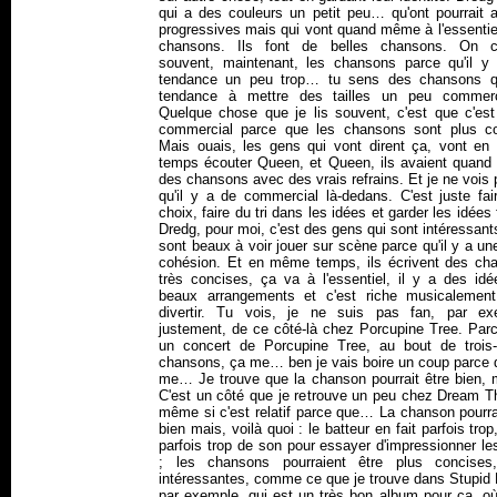
qui a des couleurs un petit peu… qu'ont pourrait a
progressives mais qui vont quand même à l'essentie
chansons. Ils font de belles chansons. On cr
souvent, maintenant, les chansons parce qu'il y
tendance un peu trop… tu sens des chansons q
tendance à mettre des tailles un peu commerc
Quelque chose que je lis souvent, c'est que c'est
commercial parce que les chansons sont plus co
Mais ouais, les gens qui vont dirent ça, vont e
temps écouter Queen, et Queen, ils avaient quan
des chansons avec des vrais refrains. Et je ne vois
qu'il y a de commercial là-dedans. C'est juste fai
choix, faire du tri dans les idées et garder les idées 
Dredg, pour moi, c'est des gens qui sont intéressants
sont beaux à voir jouer sur scène parce qu'il y a un
cohésion. Et en même temps, ils écrivent des ch
très concises, ça va à l'essentiel, il y a des idé
beaux arrangements et c'est riche musicalemen
divertir. Tu vois, je ne suis pas fan, par ex
justement, de ce côté-là chez Porcupine Tree. Parc
un concert de Porcupine Tree, au bout de trois-
chansons, ça me… ben je vais boire un coup parce 
me… Je trouve que la chanson pourrait être bien,
C'est un côté que je retrouve un peu chez Dream Th
même si c'est relatif parce que… La chanson pourra
bien mais, voilà quoi : le batteur en fait parfois trop,
parfois trop de son pour essayer d'impressionner l
; les chansons pourraient être plus concises
intéressantes, comme ce que je trouve dans
Stupid
par exemple, qui est un très bon album pour ça, où