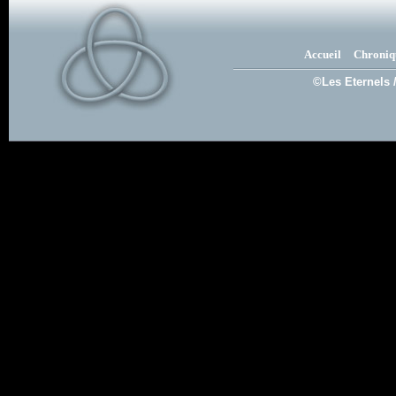
Accueil
Chroniq
©Les Eternels 