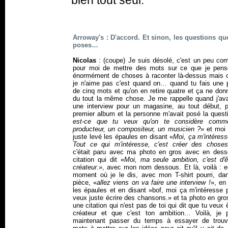
bien tout seul.
Arroway's : D'accord. Et sinon, les questions que
poses…
Nicolas
: (coupe) Je suis désolé, c'est un peu com
pour moi de mettre des mots sur ce que je pense
énormément de choses à raconter là-dessus mais 
je n'aime pas c'est quand on… quand tu fais une 
de cinq mots et qu'on en retire quatre et ça ne do
du tout la même chose. Je me rappelle quand j'avai
une interview pour un magasine, au tout début, p
premier album et la personne m'avait posé la quest
est-ce que tu veux qu'on te considère com
producteur, un compositeur, un musicien ?
» et moi 
juste levé les épaules en disant «
Moi, ça m'intéres
Tout ce qui m'intéresse, c'est créer des choses
c'était paru avec ma photo en gros avec en dess
citation qui dit «
Moi, ma seule ambition, c'est d'ê
créateur.
», avec mon nom dessous. Et là, voilà : en
moment où je le dis, avec mon T-shirt pourri, da
pièce, «
allez viens on va faire une interview !
», en
les épaules et en disant »bof, moi ça m'intéresse 
veux juste écrire des chansons.» et ta photo en gr
une citation qui n'est pas de toi qui dit que tu veux 
créateur et que c'est ton ambition… Voilà, je p
maintenant passer du temps à essayer de trouv