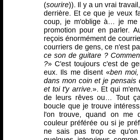
(
sourire
)). Il y a un vrai trava
derrière. Et ce que je veux f
coup, je m'oblige à… je me
promotion pour en parler. 
reçois énormément de courrier
courriers de gens, ce n'est pa
ce son de guitare ? Comment 
?
» C'est toujours c'est de g
eux. Ils me disent «
ben moi, 
dans mon coin et je pensais q
et toi t'y arrive.
». Et qui m'en
de leurs rêves ou… Tout ça,
boucle que je trouve intéress
l'on trouve, quand on me
couleur préférée ou si je pré
ne sais pas trop ce qu'o
quelques interviews comme