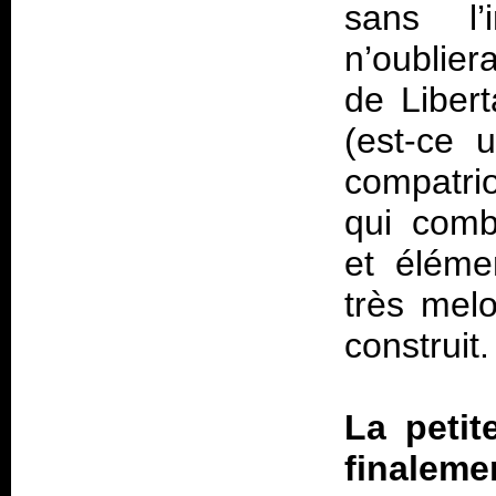
sans l’
n’oublier
de Libert
(est-ce 
compatrio
qui comb
et éléme
très mel
construit.
La petit
finalem