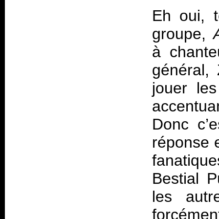
Eh oui, 
groupe,
à chante
général,
jouer le
accentua
Donc c’e
réponse e
fanatiqu
Bestial P
les autr
forcéme