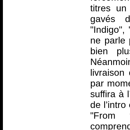
titres u
gavés d
"Indigo",
ne parle 
bien plu
Néanmoin
livraison
par mome
suffira à
de l’intr
"From 
comprend