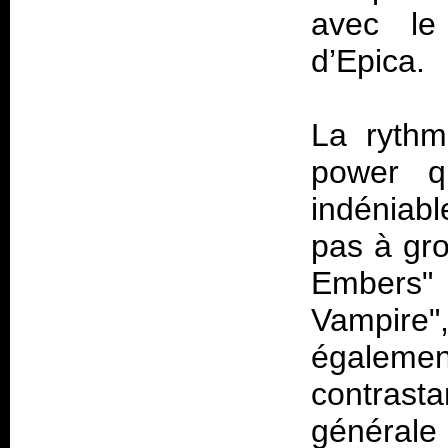
avec l
d’Epica.
La rythm
power q
indéniabl
pas à gro
Embers"
Vampire
égalem
contrast
générale