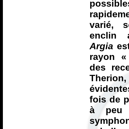
possibl
rapidem
varié, 
enclin 
Argia
est
rayon 
des rece
Therio
évidente
fois de 
à peu 
symphon