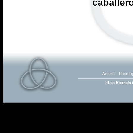
caballer
Accueil
Chroniq
©Les Eternels 