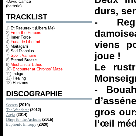
-David Carrica
(batterie)
durs, sen
TRACKLIST
- Rega
1)
Et Resurrexit (Libera Me)
damoise
2)
From the Embers
3)
Inner Force
viens po
4)
Furia de Libertad
5)
Maitagarri
6)
Sed Diabolus
joue !
7)
Spoilt Vampire
8)
Eternal Breeze
Le rust
9)
Mechanical Ethos
10)
Encounter at Chronos' Maze
11)
Indigo
Monseign
12)
Healing
13)
Horizons
- Bouah 
DISCOGRAPHIE
d’assén
Secrets
(2010)
gros our
The Wanderer
(2012)
Argia
(2014)
Dirge for the Archons
(2016)
l’œil mé
Euphonic Entropy
(2020)