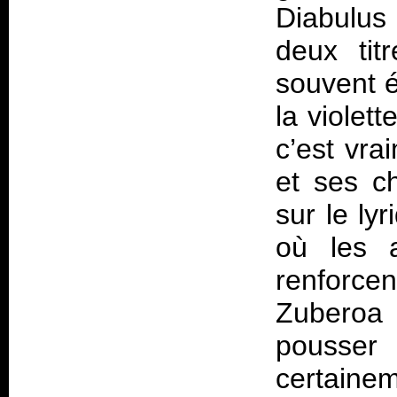
Diabulus
deux tit
souvent é
la violett
c’est vra
et ses c
sur le ly
où les a
renforc
Zuberoa 
pousser 
certain