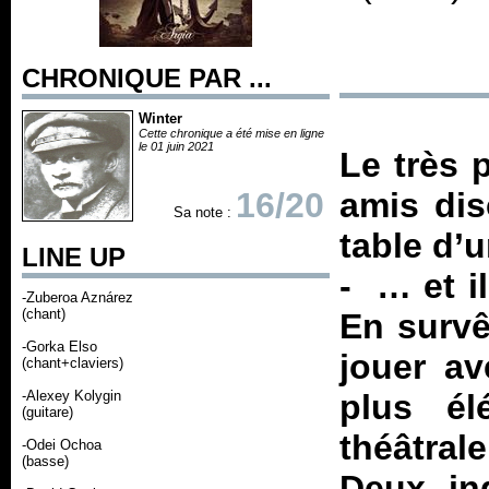
CHRONIQUE PAR ...
Winter
Cette chronique a été mise en ligne
le 01 juin 2021
Le très 
16/20
amis dis
Sa note :
table d’
LINE UP
- … et i
-Zuberoa Aznárez
(chant)
En survêt
-Gorka Elso
jouer av
(chant+claviers)
-Alexey Kolygin
plus él
(guitare)
théâtral
-Odei Ochoa
(basse)
Deux in