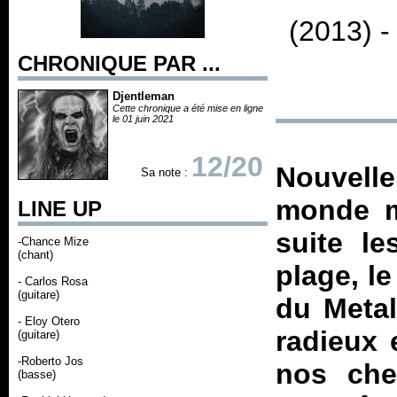
(2013) 
CHRONIQUE PAR ...
Djentleman
Cette chronique a été mise en ligne
le 01 juin 2021
12/20
Nouvell
Sa note :
monde me
LINE UP
suite le
-Chance Mize
(chant)
plage, le
- Carlos Rosa
(guitare)
du Metal
- Eloy Otero
radieux 
(guitare)
-Roberto Jos
nos che
(basse)