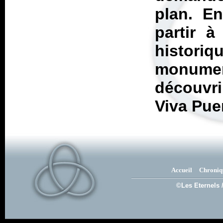
plan. E
partir à
histor
monume
découvri
Viva Pue
Accueil
Chroniq
©Les Eternels 