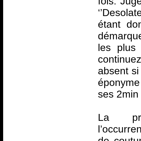
fois. Ju
‘’Desola
étant do
démarque
les plus
continuez
absent si
éponyme ‘
ses 2min
La pro
l’occurre
de coutu