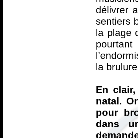
délivrer 
sentiers 
la plage 
pourtan
l’endormi
la brulur
En clair
natal. O
pour br
dans u
demande