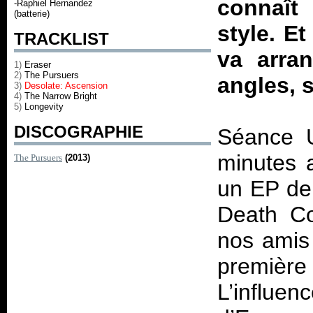
connaît
-Raphiel Hernandez
(batterie)
style. E
TRACKLIST
va arran
1)
Eraser
2)
The Pursuers
angles, 
3)
Desolate: Ascension
4)
The Narrow Bright
5)
Longevity
DISCOGRAPHIE
Séance U
minutes 
The Pursuers
(2013)
un EP de
Death C
nos amis 
première
L’influe