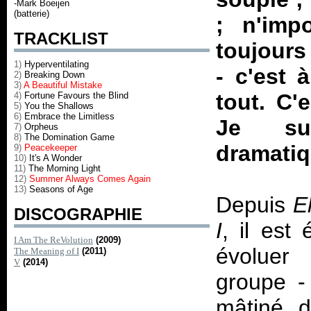
-Mark Boeijen
(batterie)
; n'imp
TRACKLIST
toujours
1)
Hyperventilating
- c'est 
2)
Breaking Down
3)
A Beautiful Mistake
tout. C'
4)
Fortune Favours the Blind
5)
You the Shallows
6)
Embrace the Limitless
Je sui
7)
Orpheus
8)
The Domination Game
dramati
9)
Peacekeeper
10)
It's A Wonder
11)
The Morning Light
12)
Summer Always Comes Again
13)
Seasons of Age
Depuis
E
DISCOGRAPHIE
I
, il est
I Am The ReVolution
(2009)
évoluer 
The Meaning of I
(2011)
V
(2014)
groupe - 
mâtiné d