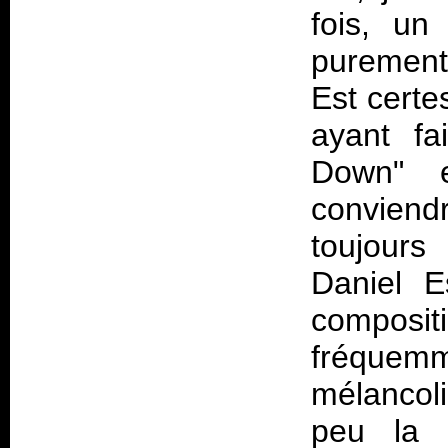
fois, un
purement
Est certe
ayant fa
Down" e
conviend
toujours
Daniel E
composi
fréquemm
mélancol
peu la 