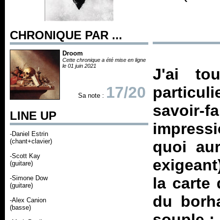
CHRONIQUE PAR ...
Droom
Cette chronique a été mise en ligne
le 01 juin 2021
J'ai to
17/20
particuli
Sa note :
savoir-f
LINE UP
impressi
-Daniel Estrin
(chant+clavier)
quoi aur
-Scott Kay
exigeant
(guitare)
-Simone Dow
la carte
(guitare)
du borha
-Alex Canion
(basse)
souple ;