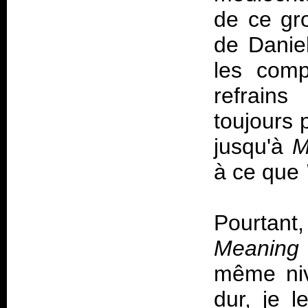
de ce gr
de Daniel
les comp
refrains
toujours 
jusqu'à
M
à ce que
Pourtan
Meaning 
même niv
dur, je 