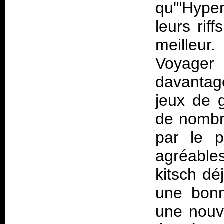
qu'"Hyper
leurs rif
meilleur.
Voyager
davantage
jeux de 
de nombr
par le p
agréable
kitsch d
une bonn
une nouve