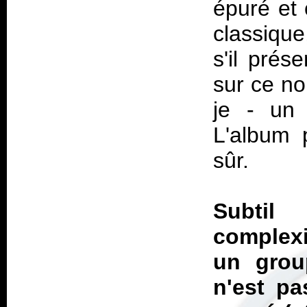
épuré et 
classiqu
s'il prés
sur ce no
je - un 
L'album p
sûr.
Subtil
complex
un group
n'est pa