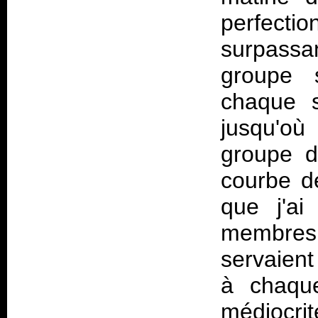
perfecti
surpassa
groupe s
chaque s
jusqu'où
groupe d
courbe de
que j'ai
membres
servaient
à chaque
médiocrit