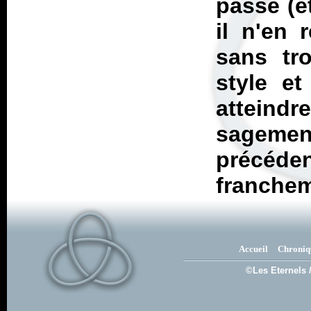
passé (et
il n'en 
sans tr
style et
atteindr
sageme
précéden
francheme
Accueil
Chroniq
©Les Eternels 