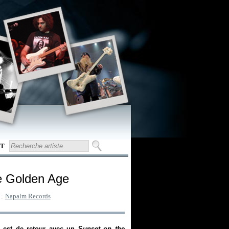
T
e Golden Age
 :
Napalm Records
n est de retour avec un S
unset on the