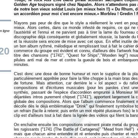
Golden Age
toujours signé chez Napalm. Alors n'attendons pas a
de notre bon vieux soldat Louis (en mieux hein !!) «
Du Rhum, de
un accordéon pour moi c'est encore mieux.
» Morbleu ! Gredin ! 
N'ayons pas peur de dire que le style a réellement le vent en poup
mieux. Alors certes, dans ce monde infesté de requins, ce qui ne s
n ligne
l'austérité et l'ennui et ne parvient pas à tirer la lame du fourreau
discographie déjà conséquente et globalement réussie, la bande du 
et la réussite sera encore de mise avec cet opus. En effet inutile de
un bon album rythmé, mélodique et remplissant tout à fait le cahier 
20
commerce du groupe est évident et connu, d'ailleurs dès l'artwork fra
titre des chansons ("1741", "Quest for Ships","Wooden leg!") nou
pilules anti mal de mer et contre la gueule de bois et embarquon
minutes.
C'est donc une dose de bonne humeur et non le supplice de la planc
particulièrement apprêtée pour faire la fête choppe à la main bras de
de fortune. Mais attention, car derrière le «
lol aspect
» du rafio
compositions et d'écritures musicales (pour les paroles c'est une 
synthés, passant de l'espèce d'accordéon emprunté à Monsieur 
déjantées intros purement chipset ("1741"), apportent largement la
globale des compositions. Alors que l'album commence finalement
décolle dès le déjà emblématique "Drink" qui finalement symbolise tout
un refrain (facile à retenir, puis enfin un mot répété plusieurs fois) l
clip est d'ailleurs tout à fait dans la lignée des vidéos qui filent la ba
On enchaîne ensuite les compositions vraiment pirate metal du group
les rugissants ("1741 (The Battle of Cartagena)" "Mead from Hell") 
mais que chacun aime entendre et ré entendre puis chanter et recha