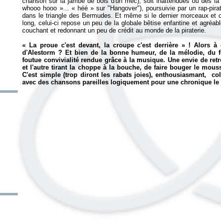
chanson sur la jambe de bois d'un mec), soit inattendues où dès la d
whooo hooo
»... «
héé
» sur "Hangover"), poursuivie par un rap-pira
dans le triangle des Bermudes. Et même si le dernier morceaux et 
long, celui-ci repose un peu de la globale bêtise enfantine et agréabl
couchant et redonnant un peu de crédit au monde de la piraterie.
« La proue c'est devant, la croupe c'est derrière » ! Alors à
d'Alestorm ? Et bien de la bonne humeur, de la mélodie, du fo
foutue convivialité rendue grâce à la musique. Une envie de ret
et l'autre tirant la choppe à la bouche, de faire bouger le mous
C'est simple (trop diront les rabats joies), enthousiasmant, c
avec des chansons pareilles logiquement pour une chronique le s