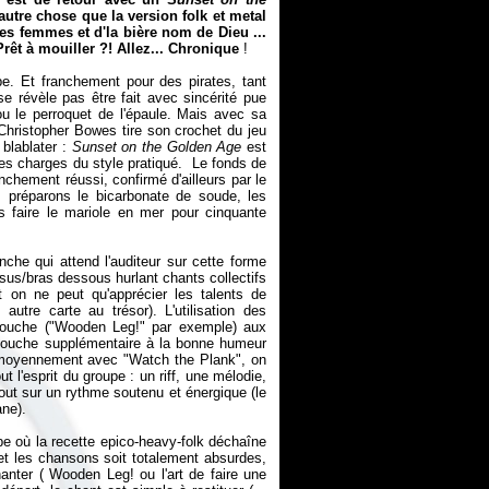
utre chose que la version folk et metal
s femmes et d'la bière nom de Dieu ...
Prêt à mouiller ?! Allez... Chronique
!
e. Et franchement pour des pirates, tant
e révèle pas être fait avec sincérité pue
 ou le perroquet de l'épaule. Mais avec sa
Christopher Bowes tire son crochet du jeu
 blablater :
Sunset on the Golden Age
est
des charges du style pratiqué. Le fonds de
nchement réussi, confirmé d'ailleurs par le
s préparons le bicarbonate de soude, les
s faire le mariole en mer pour cinquante
he qui attend l'auditeur sur cette forme
ssus/bras dessous hurlant chants collectifs
t on ne peut qu'apprécier les talents de
autre carte au trésor). L'utilisation des
Mouche ("Wooden Leg!" par exemple) aux
 couche supplémentaire à la bonne humeur
 moyennement avec "Watch the Plank", on
 l'esprit du groupe : un riff, une mélodie,
e tout sur un rythme soutenu et énergique (le
nane).
e où la recette epico-heavy-folk déchaîne
et les chansons soit totalement absurdes,
nter ( Wooden Leg! ou l'art de faire une