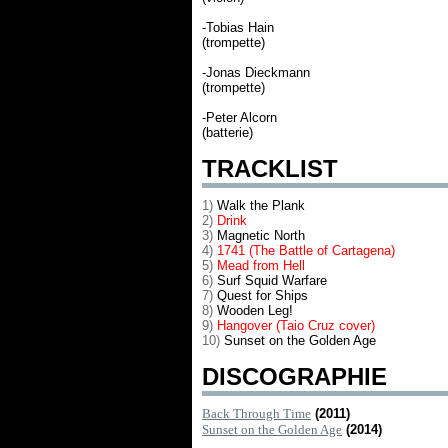
-Tobias Hain
(trompette)
-Jonas Dieckmann
(trompette)
-Peter Alcorn
(batterie)
TRACKLIST
1)
Walk the Plank
2)
Drink
3)
Magnetic North
4)
1741 (The Battle of Cartagena)
5)
Mead from Hell
6)
Surf Squid Warfare
7)
Quest for Ships
8)
Wooden Leg!
9)
Hango
ver
(Taio Cruz cover)
10)
Sunset on the Golden Age
DISCOGRAPHIE
Back Through Time
(2011)
Sunset on the Golden Age
(2014)