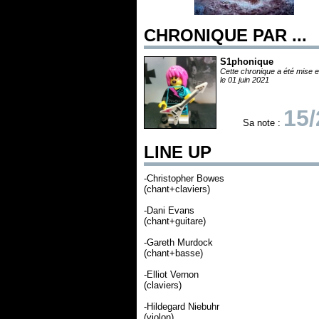
CHRONIQUE PAR ...
S1phonique
Cette chronique a été mise e
le 01 juin 2021
15/
Sa note :
LINE UP
-Christopher Bowes
(chant+claviers)
-Dani Evans
(chant+guitare)
-Gareth Murdock
(chant+basse)
-Elliot Vernon
(claviers)
-Hildegard Niebuhr
(violon)