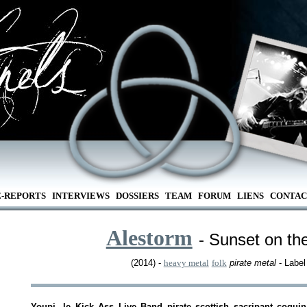
E-REPORTS
INTERVIEWS
DOSSIERS
TEAM
FORUM
LIENS
CONTAC
Alestorm
- Sunset on th
(2014) -
heavy metal
folk
pirate metal
- Label
Youpi, le Kick Ass Live Band pirate scottish sacripant coqui