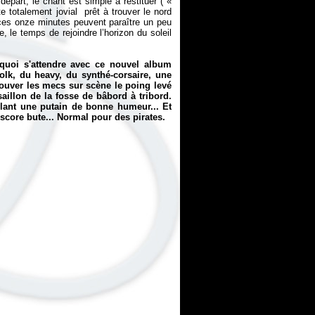
épart, le chant est simple à restituer ( «
te totalement jovial prêt à trouver le nord
ces onze minutes peuvent paraître un peu
e, le temps de rejoindre l’horizon du soleil
 quoi s'attendre avec ce nouvel album
lk, du heavy, du synthé-corsaire, une
rouver les mecs sur scène le poing levé
saillon de la fosse de bâbord à tribord.
ollant une putain de bonne humeur... Et
core bute... Normal pour des pirates.