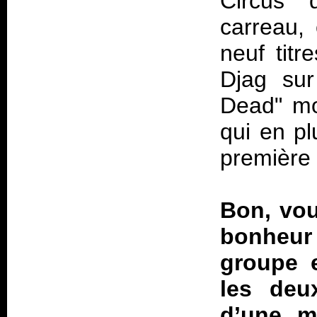
Circus" 
carreau, 
neuf titr
Djag sur
Dead" mo
qui en pl
première 
Bon, vou
bonheur 
groupe 
les deu
d’une m