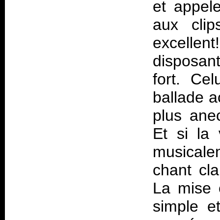
et appel
aux clip
excellen
disposant
fort. Ce
ballade 
plus anec
Et si la
musicale
chant cl
La mise 
simple e