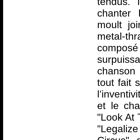
tendus. 
chanter 
moult jo
metal-th
composé
surpuis
chanson 
tout fait
l’inventiv
et le cha
"Look At 
"Legaliz