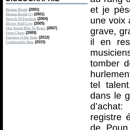
et je pè
Human Bomb
(2001)
Human Bomb (2)
(2001)
une voix à
Speech Of Freedom
(2004)
Illicite Stuff Live
(2005)
One Sound Bite To React
(2007)
grave, gr
From Chaos
(2009)
Enemies of the State
(2012)
il en re
Comfortable Hate
(2015)
musicie
tomber d
hurlement
tel tale
dans le g
d’achat
registre 
de Poun 