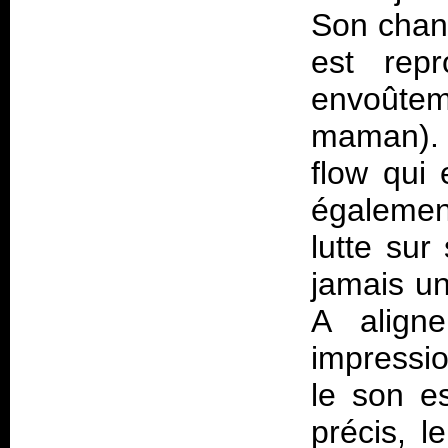
Son chant
est repr
envoûtem
maman). 
flow qui 
égalemen
lutte sur
jamais u
A align
impressio
le son es
précis, l