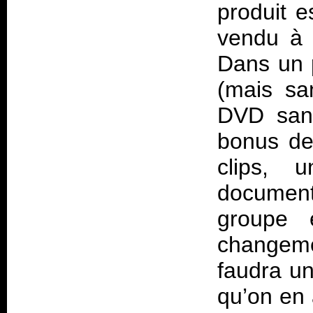
produit e
vendu à 
Dans un p
(mais sa
DVD sans
bonus de
clips, 
documenta
groupe 
changeme
faudra u
qu’on en 