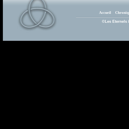
Accueil
Chroniq
©Les Eternels 