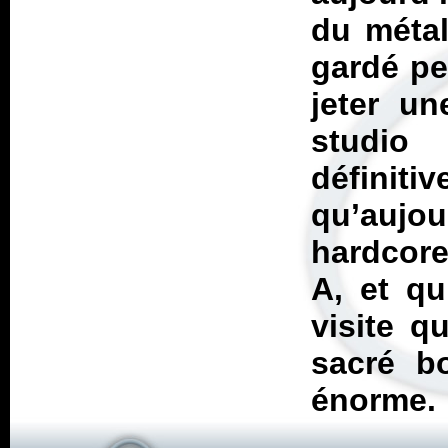
du métal
gardé pe
jeter un
studi
défini
qu’aujou
hardcore
A, et qu
visite q
sacré b
énorme.