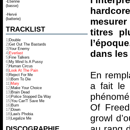
l’inter
-Etienne
(basse)
hardcore
-Hervé
mesurer 
(batterie)
TRACKLIST
titres p
1)
Double
l’époque
2)
Get Out The Bastards
3)
Your Enemy
dans les 
4)
Everlast
5)
Fine Talkers
6)
My Mind Is A Pussy
7)
Human Circus
8)
Look At The Pain
En rempl
9)
Reject For Me
10)
Born To Die
a fait le
11)
Mary
12)
Make Your Choice
13)
Brain Dead
phénomén
14)
Police Stopped Da Way
15)
You Can'T Save Me
Of Fre
16)
Burn
17)
Down
18)
Law's Phobia
growl d’o
19)
Legalize Me
au rang 
DISCOGRAPHIE