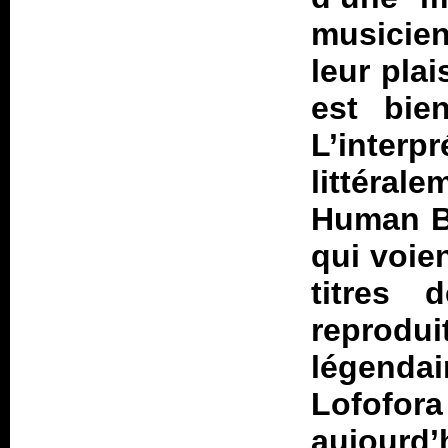
musicien
leur plai
est bie
L’inter
littéral
Human 
qui voie
titres
reprodu
légendai
Lofofora
aujourd’