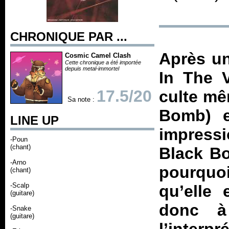
CHRONIQUE PAR ...
Après un
Cosmic Camel Clash
Cette chronique a été importée
depuis metal-immortel
In The 
17.5/20
culte mê
Sa note :
Bomb
) 
LINE UP
impress
-Poun
(chant)
Black B
-Arno
pourquoi
(chant)
-Scalp
qu’elle 
(guitare)
donc à 
-Snake
(guitare)