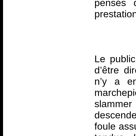
pensés q
Le publi
d’être di
n’y a en
marchep
slammer (
descende
foule ass