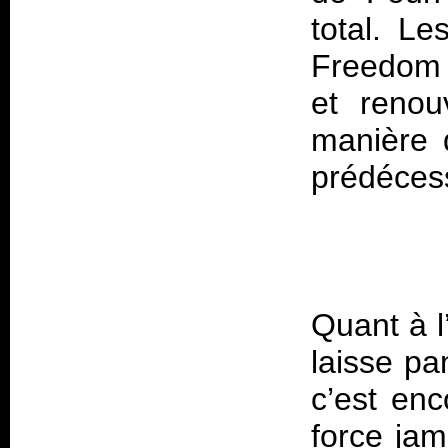
total. Le
Freedom
et renou
manière d
Quant à 
laisse pa
c’est en
force jam