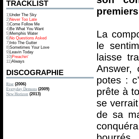
TRACKLIST
premiers
1)
Under The Sky
2)
Never Too Late
3)
Come Follow Me
4)
Be What You Want
La compo
5)
Memphis Water
6)
No Questions Asked
le sentim
7)
Into The Gutter
8)
Sometimes Your Love
9)
Leavin Today
laisse tr
10)
Preachin'
11)
Always
Answer, 
DISCOGRAPHIE
potes : 
Rise
(2006)
prête à t
Everyday Demons
(2009)
New Horizon
(2013)
se verrai
de sa mai
conquéra
bourrés