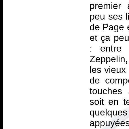
premier 
peu ses l
de Page e
et ça peu
: entre
Zeppelin,
les vieux
de compe
touches 
soit en t
quelque
appuyées