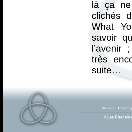
là ça ne
clichés 
What Yo
savoir q
l’avenir 
très enc
suite…
Accueil
Chroniq
©Les Eternels 