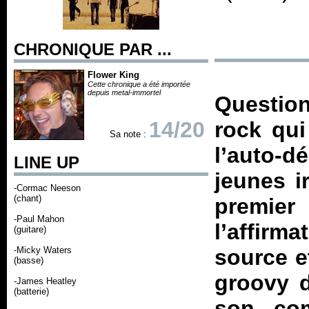
CHRONIQUE PAR ...
Flower King
Cette chronique a été importée
depuis metal-immortel
Question
14/20
rock qui
Sa note :
l’auto-d
LINE UP
jeunes i
-Cormac Neeson
(chant)
premier 
-Paul Mahon
l’affirm
(guitare)
-Micky Waters
source et
(basse)
groovy d
-James Heatley
(batterie)
son co