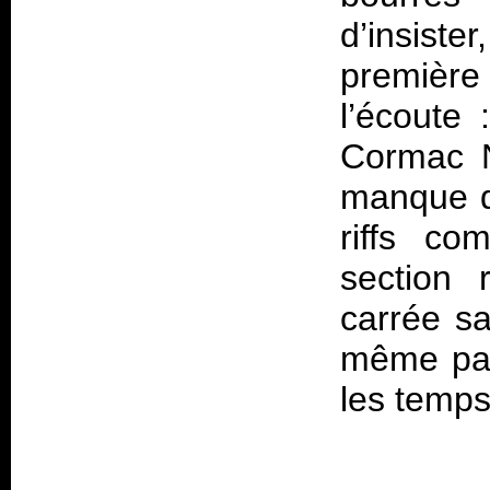
d’insiste
premièr
l’écoute
Cormac 
manque d’
riffs co
section 
carrée s
même pas 