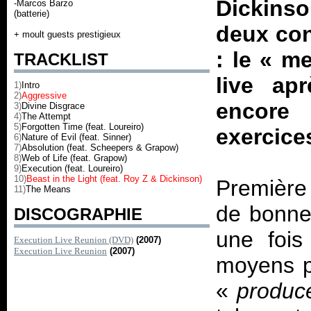
Dickinso
-Marcos Barzo
(batterie)
deux con
+ moult guests prestigieux
: le « me
TRACKLIST
live ap
1)
Intro
2)
Aggressive
encore 
3)
Divine Disgrace
4)
The Attempt
5)
Forgotten Time (feat. Loureiro)
exercice
6)
Nature of Evil (feat. Sinner)
7)
Absolution (feat. Scheepers & Grapow)
8)
Web of Life (feat. Grapow)
9)
Execution (feat. Loureiro)
10)
Beast in the Light (feat. Roy Z & Dickinson)
Première 
11)
The Means
de bonne
DISCOGRAPHIE
une fois
Execution Live Reunion (DVD)
(2007)
Execution Live Reunion
(2007)
moyens po
«
produce