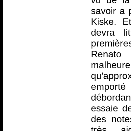
vu de la
savoir a
Kiske. E
devra li
première
Renato
malhe
qu'appro
emporté 
débordan
essaie de
des note
très ai