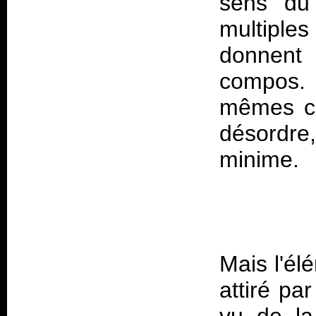
sens du 
multiple
donnent
compos. 
mêmes ch
désordre
Mais l'él
attiré pa