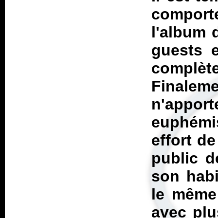
compor
l'album 
guests e
complèt
Finalemen
n'appo
euphémi
effort d
public 
son habi
le même 
avec plu