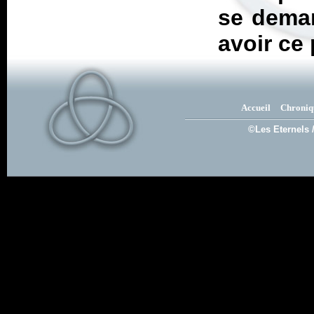
se deman
avoir ce 
Accueil
Chroniq
©Les Eternels 