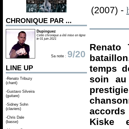
(2007) -
CHRONIQUE PAR ...
Dupinguez
Cette chronique a été mise en ligne
le 01 juin 2021
Renato 
9/20
bataillo
Sa note :
temps de
LINE UP
soin au 
-Renato Tribuzy
(chant)
presti
-Gustavo Silveira
(guitare)
chanson
-Sidney Sohn
accords 
(claviers)
-Chris Dale
Kiske 
(basse)