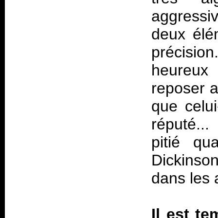
aggressiv
deux élém
précision
heureux
reposer a
que celui
réputé...
pitié qu
Dickinso
dans les 
Il est te