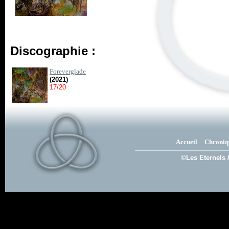
Discographie :
Foreverglade
(2021)
17/20
Accueil
Chroniq
©Les Eternels 