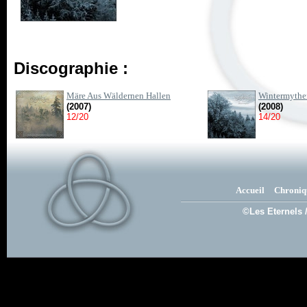
Discographie :
Märe Aus Wäldernen Hallen
Wintermythe
(2007)
(2008)
12/20
14/20
Accueil
Chroniq
©Les Eternels 