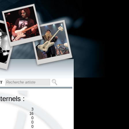
T
ternels :
3
16
0
0
0