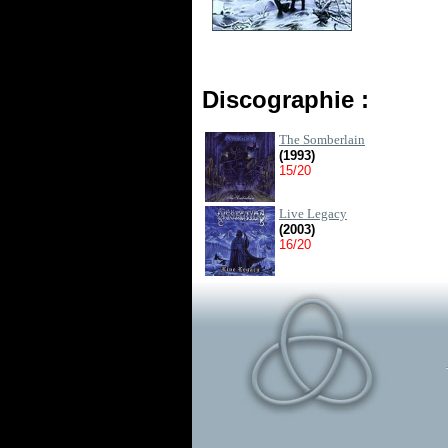
Discographie :
The Somberlain
(1993)
15/20
Live Legacy
(2003)
16/20