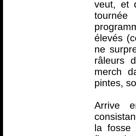
veut, et 
tournée
programm
élevés (c
ne surpr
râleurs 
merch da
pintes, s
Arrive 
consistan
la fosse 