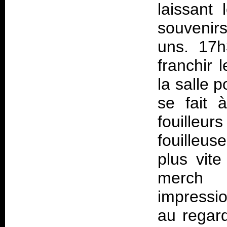
laissant
souvenirs
uns. 17h
franchir 
la salle p
se fait 
fouilleur
fouilleus
plus vit
merch 
impressi
au regard