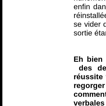
enfin dan
réinstall
se vider 
sortie ét
Eh bien 
des deu
réussite
regor
comment
verbale