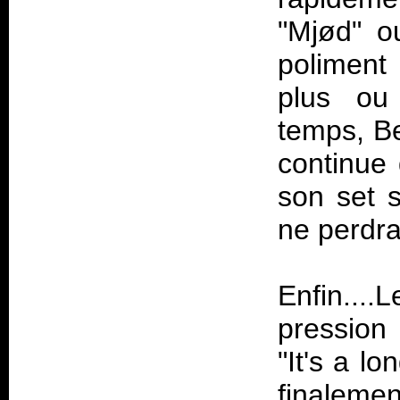
"Mjød" o
poliment 
plus ou
temps, Be
continue 
son set s
ne perdr
Enfin....
pression 
"It's a lo
finalemen