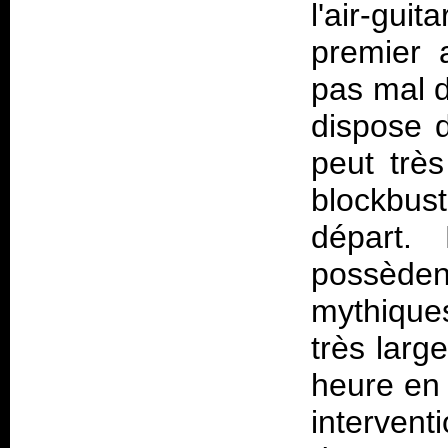
l'air-gui
premier 
pas mal d
dispose d
peut très
blockbus
départ.
possèden
mythiqu
très larg
heure en 
interven