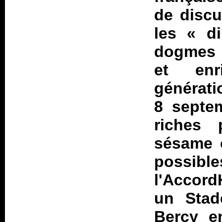
de discu
les «
d
dogmes 
et enr
génératio
8 septem
riches 
sésame o
possib
l'Accord
un Stad
Bercy e