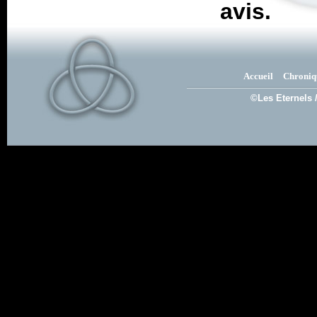
avis.
Accueil
Chroniq
©Les Eternels 