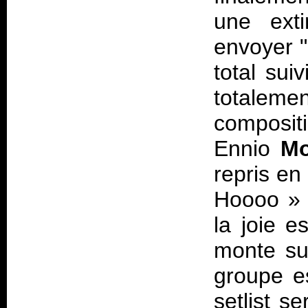
une exti
envoyer "
total sui
totaleme
comp
Ennio
Mor
repris en
Hoooo
»
la joie e
monte su
groupe es
setlist s