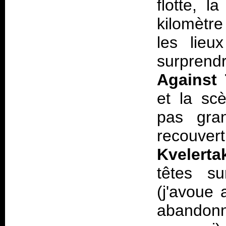
flotte, l
kilomètr
les lieu
surprendr
Against
et la sc
pas gra
recouvert
Kvelerta
têtes s
(j'avoue 
abandonn