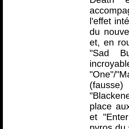
accompag
l'effet in
du nouve
et, en ro
"Sad Bu
incroyab
"One"/"M
(fausse
"Blacken
place aux
et "Ente
pyros du 