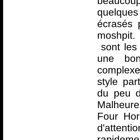
beaucoup 
quelques
écrasés 
moshpit.
sont les
une bo
complexe
style par
du peu d
Malheure
Four Ho
d'attent
rapidem