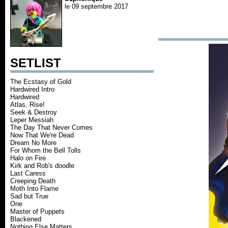
le 09 septembre 2017
SETLIST
The Ecstasy of Gold
Hardwired Intro
Hardwired
Atlas, Rise!
Seek & Destroy
Leper Messiah
The Day That Never Comes
Now That We're Dead
Dream No More
For Whom the Bell Tolls
Halo on Fire
Kirk and Rob's doodle
Last Caress
Creeping Death
Moth Into Flame
Sad but True
One
Master of Puppets
Blackened
Nothing Else Matters