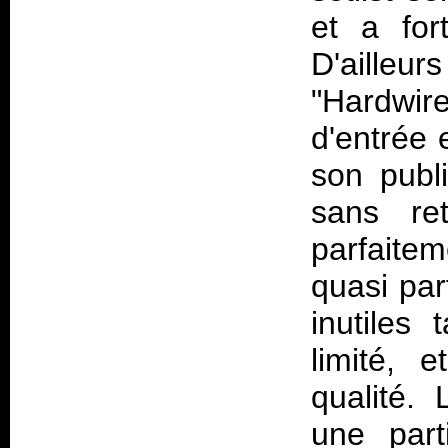
et a for
D'aille
"Hardwir
d'entrée 
son publi
sans re
parfaite
quasi par
inutiles
limité, 
qualité.
une part