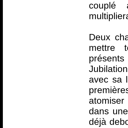
couplé 
multiplie
Deux cha
mettre 
présents
Jubilati
avec sa l
première
atomiser
dans une
déjà debo