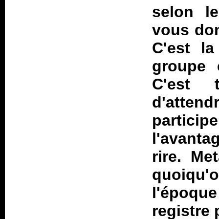
selon l
vous don
C'est la
groupe 
C'est 
d'atten
particip
l'avanta
rire. Me
quoiqu'
l'époque
registre 