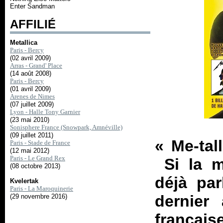
Enter Sandman
AFFILIÉ
Metallica
Paris - Bercy
(02 avril 2009)
Arras - Grand' Place
(14 août 2008)
Paris - Bercy
(01 avril 2009)
Arenes de Nimes
(07 juillet 2009)
Lyon - Halle Tony Garnier
(23 mai 2010)
Sonisphere France (Snowpark, Amnéville)
(09 juillet 2011)
«
Me-tal
Paris - Stade de France
(12 mai 2012)
Paris - Le Grand Rex
Si la mo
(08 octobre 2013)
déjà par
Kvelertak
Paris - La Maroquinerie
dernier
(29 novembre 2016)
français