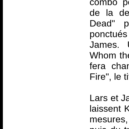
combo po
de la de
Dead" p
ponctués 
James. U
Whom the 
fera cha
Fire", le t
Lars et J
laissent 
mesures,