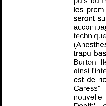
puis du t
les premi
seront su
accomp
techniq
(Anesthe
trapu bas
Burton fl
ainsi l'i
est de n
Caress"
nouvelle
Death" e