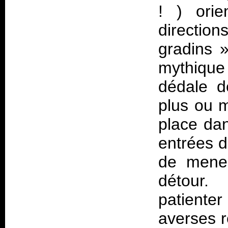
! ) orie
directi
gradins
»
mythiqu
dédale d
plus ou m
place dan
entrées d
de mener
détour.
patienter
averses r