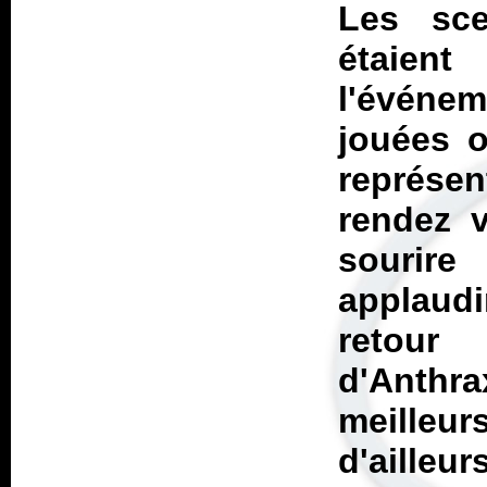
Les sce
étaient
l'événem
jouées o
représe
rendez 
sourire
applaudi
retour 
d'Anthra
meille
d'aille