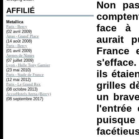
Non pas
AFFILIÉ
comptent
Metallica
face à 
Paris - Bercy
(02 avril 2009)
Arras - Grand' Place
aurait p
(14 août 2008)
Paris - Bercy
France 
(01 avril 2009)
Arenes de Nimes
s'efface.
(07 juillet 2009)
Lyon - Halle Tony Garnier
(23 mai 2010)
ils étai
Paris - Stade de France
(12 mai 2012)
grilles 
Paris - Le Grand Rex
(08 octobre 2013)
un brave
AccorHotels Arena (Bercy)
(08 septembre 2017)
l'entrée
puisque
facétieu