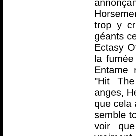
annonçan
Horsemen,
trop y c
géants ce
Ectasy Of
la fumée 
Entame r
"Hit The
anges, He
que cela 
semble tou
voir qu