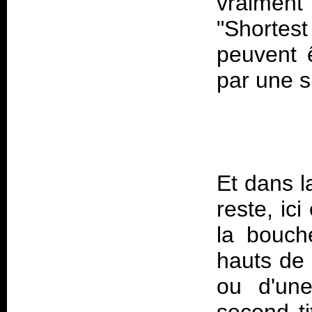
vraiment
"Shortes
peuvent 
par une s
Et dans l
reste, ic
la bouch
hauts de 
ou d'une