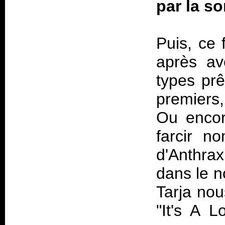
par la so
Puis, ce 
après av
types prê
premiers,
Ou encore
farcir n
d'Anthra
dans le n
Tarja nou
"It's A 