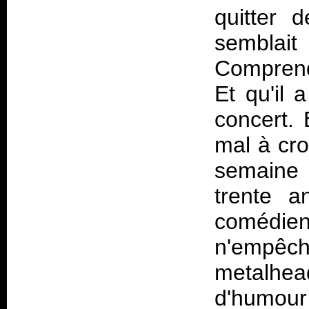
quitter 
semblai
Comprendr
Et qu'il 
concert. 
mal à cro
semaine
trente a
comédie
n'empêch
metalhe
d'humour 