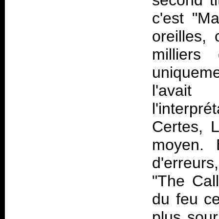
second ti
c'est "Ma
oreilles,
milliers
uniqueme
l'avai
l'interp
Certes, L
moyen. E
d'erreurs
"The Call
du feu c
plus sour