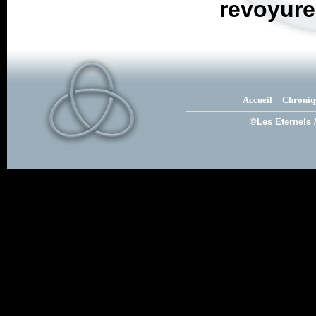
revoyure
Accueil
Chroniq
©Les Eternels 