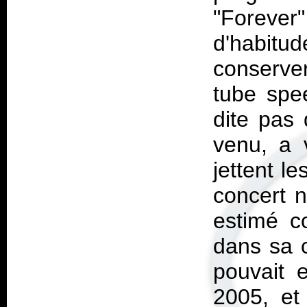
"Foreve
d'habit
conserve
tube spe
dite pas 
venu, a 
jettent l
concert n
estimé c
dans sa 
pouvait 
2005, et