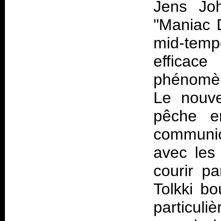
Jens Joh
"Maniac D
mid-temp
effica
phénomè
Le nouve
pêche e
communic
avec les
courir pa
Tolkki bo
particuli