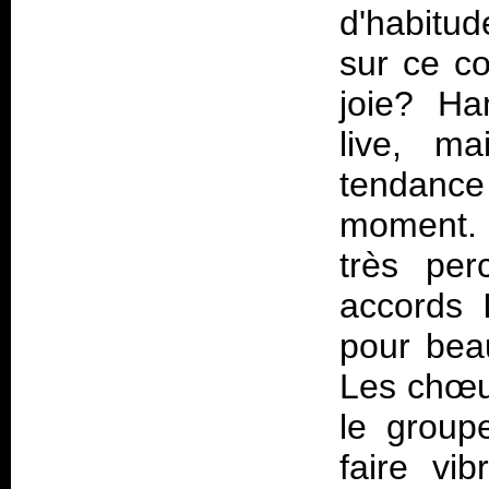
d'habitu
sur ce co
joie? Ha
live, m
tendanc
moment. 
très perc
accords 
pour bea
Les chœur
le group
faire vi