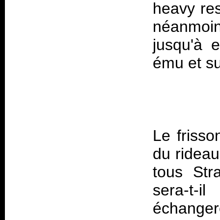
heavy res
néanmoin
jusqu'à 
Le frisso
du rideau
tous Str
sera-t-i
échanger