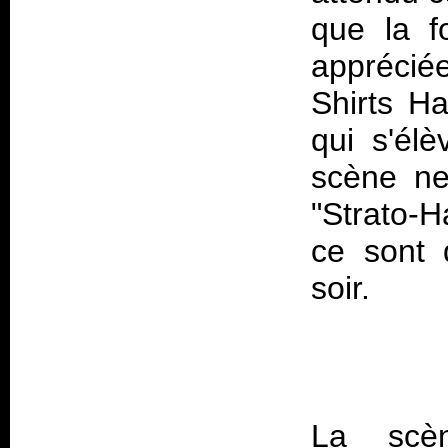
que la f
apprécié
Shirts Ha
qui s'élè
scène ne
"Strato-
ce sont 
La scè