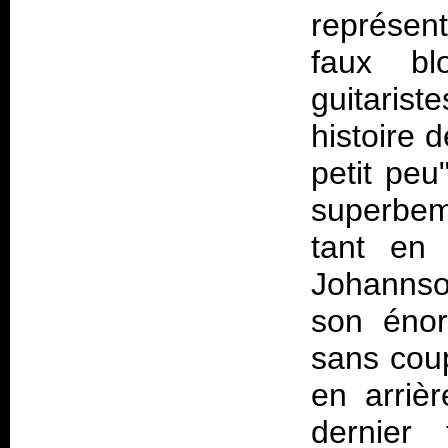
représen
faux bl
guitaris
histoire d
petit pe
superbem
tant en 
Johannson
son énor
sans coup
en arriè
dernier