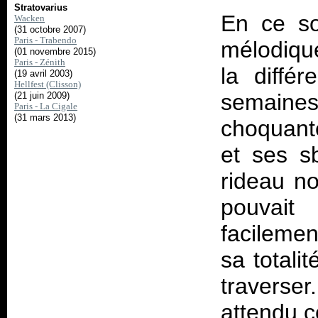
Stratovarius
En ce so
Wacken
(31 octobre 2007)
Paris - Trabendo
mélodique
(01 novembre 2015)
Paris - Zénith
la diff
(19 avril 2003)
Hellfest (Clisson)
semain
(21 juin 2009)
Paris - La Cigale
(31 mars 2013)
choquant
et ses sb
rideau no
pouvai
facilement
sa totali
traverse
attendu 