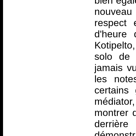
bien égale
nouveau 
respect 
d'heure 
Kotipelto
solo de 
jamais vu
les note
certains 
médiator
montrer q
derriè
démonstr