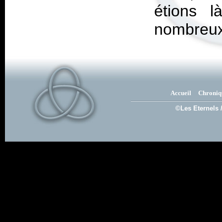
étions l
nombreux
Accueil
Chroniq
©Les Eternels 