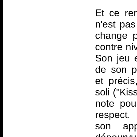
Et ce re
n'est pas
change p
contre ni
Son jeu 
de son p
et précis
soli ("Ki
note pou
respect.
son app