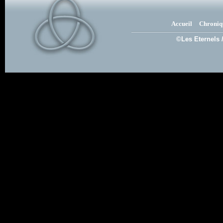
Accueil
Chroniq
©Les Eternels 