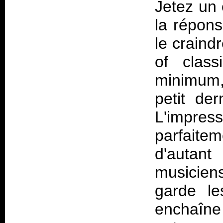
Jetez un 
la répons
le craind
of clas
minimum,
petit de
L'impres
parfaitem
d'autant
musicien
garde le
enchaîne