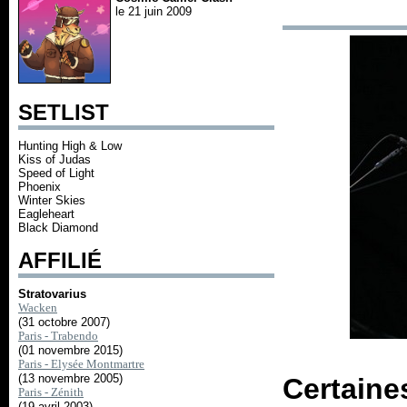
le 21 juin 2009
SETLIST
Hunting High & Low
Kiss of Judas
Speed of Light
Phoenix
Winter Skies
Eagleheart
Black Diamond
AFFILIÉ
Stratovarius
Wacken
(31 octobre 2007)
Paris - Trabendo
(01 novembre 2015)
Paris - Elysée Montmartre
(13 novembre 2005)
Certain
Paris - Zénith
(19 avril 2003)