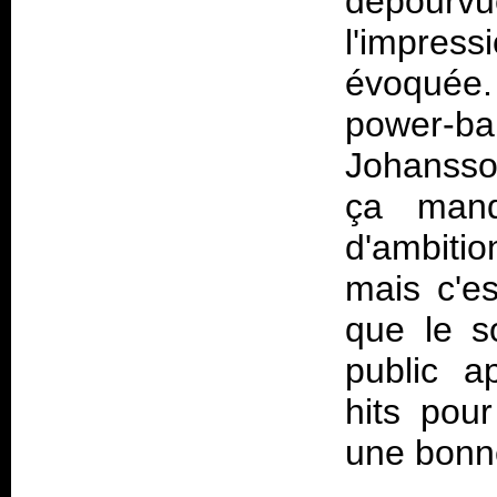
dépourv
l'impres
évoquée.
power-b
Johansson
ça manq
d'ambiti
mais c'es
que le so
public a
hits pour
une bonn