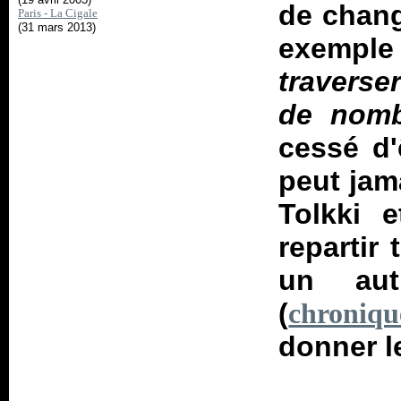
de chang
Paris - La Cigale
(31 mars 2013)
exemple 
traverse
de nomb
cessé d'
peut jam
Tolkki 
repartir
un aut
(
chroniqu
donner l