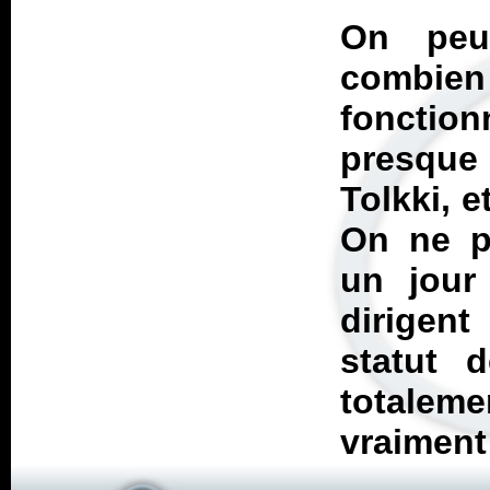
On peu
combie
fonctio
presque 
Tolkki, e
On ne pe
un jour
dirigent
statut 
totale
vraiment