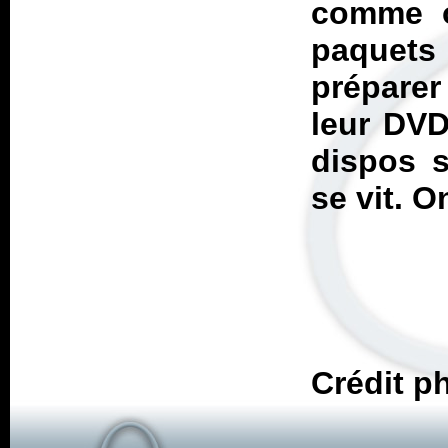
comme o
paquets
préparer
leur DVD
dispos s
se vit. O
Crédit p