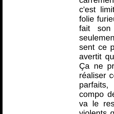
carrément
c'est lim
folie fur
fait son
seulemen
sent ce p
avertit q
Ça ne pr
réaliser 
parfaits
compo dé
va le res
violents 