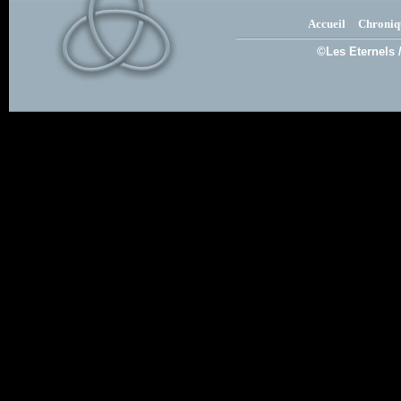
Accueil
Chroniq
©Les Eternels 