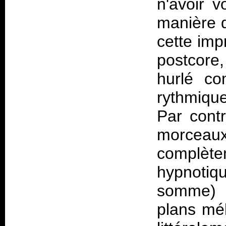
n'avoir v
manière d
cette imp
postcore,
hurlé co
rythmiqu
Par contr
morceau
complète
hypnotiq
somme) i
plans mél