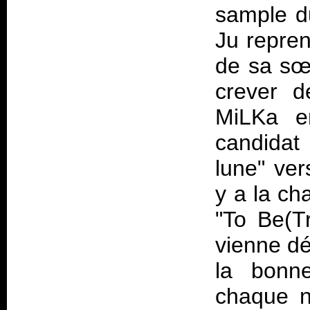
sample du
Ju repren
de sa sœu
crever d
MiLKa e
candidat
lune" ver
y a la ch
"To Be(T
vienne dé
la bonn
chaque n