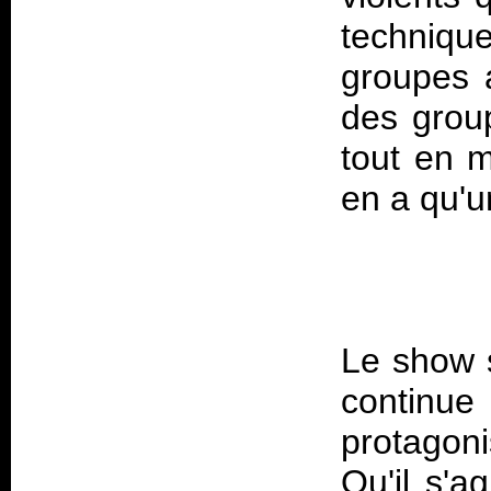
techniqu
groupes 
des group
tout en m
Le show s
continu
protagon
Qu'il s'a