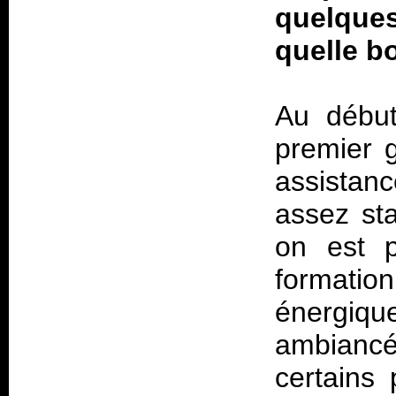
quelque
quelle bo
Au début
premier 
assistan
assez sta
on est p
formatio
énergiq
ambianc
certains