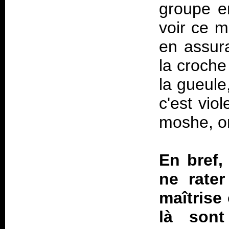
groupe e
voir ce m
en assura
la croche
la gueule
c'est vio
moshe, o
En bref,
ne rater
maîtrise
là son