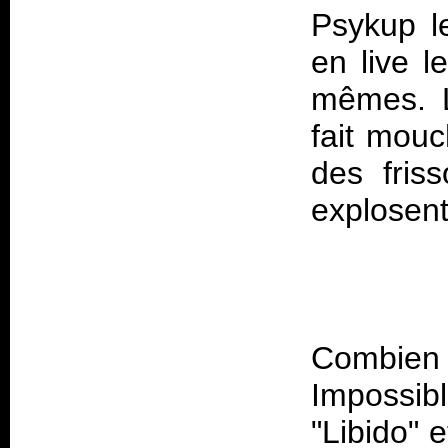
Psykup le
en live l
mêmes. L
fait mouc
des friss
Combien 
Impossib
"Libido" 