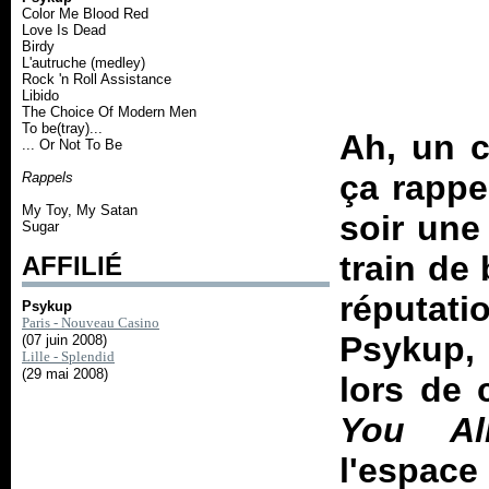
Color Me Blood Red
Love Is Dead
Birdy
L'autruche (medley)
Rock 'n Roll Assistance
Libido
The Choice Of Modern Men
To be(tray)...
Ah, un 
... Or Not To Be
ça rappe
Rappels
My Toy, My Satan
soir une 
Sugar
train de 
AFFILIÉ
réputa
Psykup
Paris - Nouveau Casino
Psykup, 
(07 juin 2008)
Lille - Splendid
(29 mai 2008)
lors de 
You Al
l'espac