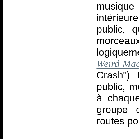
musiqu
intérieur
public, 
morceaux
logiquem
Weird Mac
Crash").
public, 
à chaque
groupe c