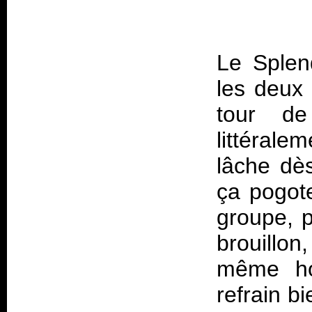
Le Splend
les deux 
tour 
littérale
lâche dè
ça pogote
groupe, 
brouill
même ho
refrain b