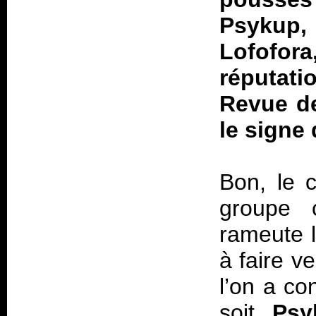
Psykup,
Lofofo
réputati
Revue de
le signe
Bon, le c
groupe c
rameute l
à faire v
l’on a co
soit,
Psy