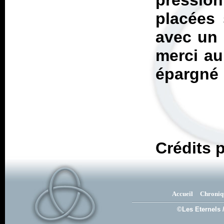
pression
placées 
avec un 
merci au
épargné 
Crédits 
Accueil
Chroniq
©Les Eternels 