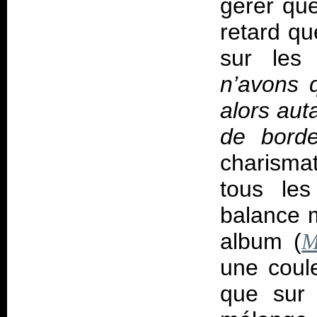
gérer que
retard q
sur les
n’avons 
alors aut
de borde
charisma
tous les
balance m
album (
M
une coule
que sur 