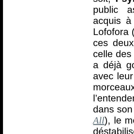
public a
acquis à
Lofofora 
ces deux
celle des
a déjà g
avec leur
morcea
l’entend
dans son 
), le 
All
déstabil