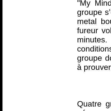
"My Mind
groupe s’
metal bo
fureur vo
minutes
conditio
groupe do
Quatre gr