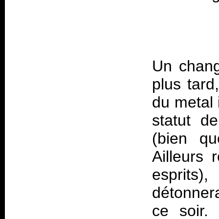
Un chang
plus tard
du metal 
statut d
(bien qu
Ailleurs 
esprits
détonnera
ce soir.