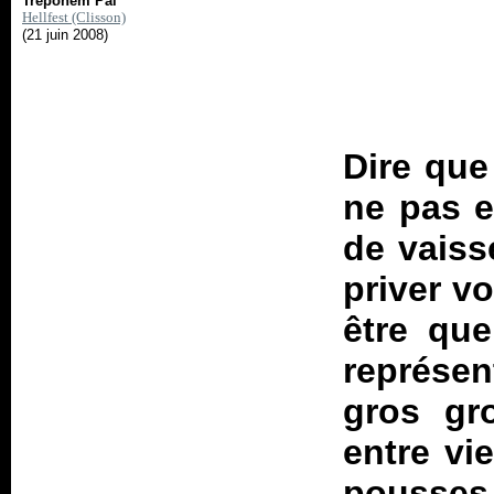
Treponem Pal
Hellfest (Clisson)
(21 juin 2008)
Dire que 
ne pas e
de vaisse
priver vo
être que
représen
gros gr
entre vi
pousses