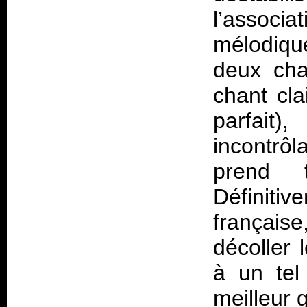
l’associ
mélodiqu
deux cha
chant cla
parfait)
incontrô
prend 
Définiti
français
décoller 
à un tel