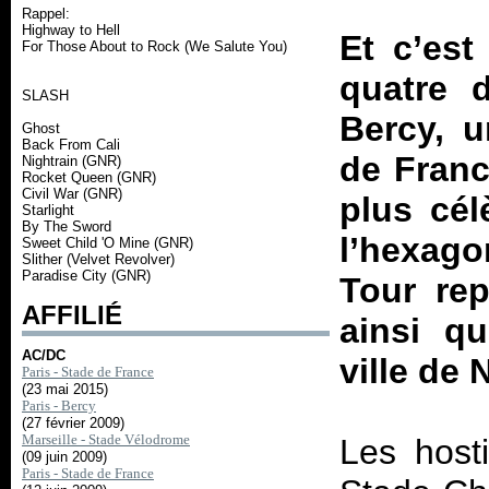
Rappel:
Highway to Hell
Et c’est
For Those About to Rock (We Salute You)
quatre 
SLASH
Bercy, 
Ghost
Back From Cali
de Franc
Nightrain (GNR)
Rocket Queen (GNR)
Civil War (GNR)
plus cé
Starlight
By The Sword
l’hexago
Sweet Child 'O Mine (GNR)
Slither (Velvet Revolver)
Paradise City (GNR)
Tour
rep
AFFILIÉ
ainsi qu
AC/DC
ville de 
Paris - Stade de France
(23 mai 2015)
Paris - Bercy
(27 février 2009)
Marseille - Stade Vélodrome
Les hosti
(09 juin 2009)
Paris - Stade de France