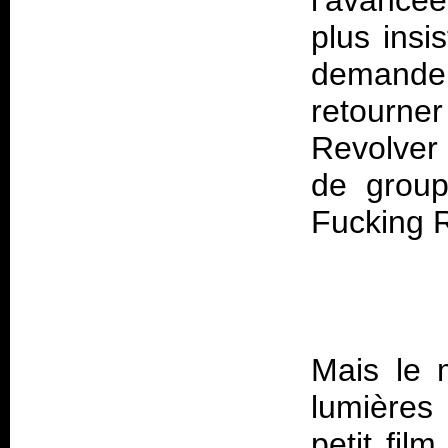
l’avancée
plus insi
demande b
retourn
Revolver 
de grou
Mais le m
lumières
petit fil