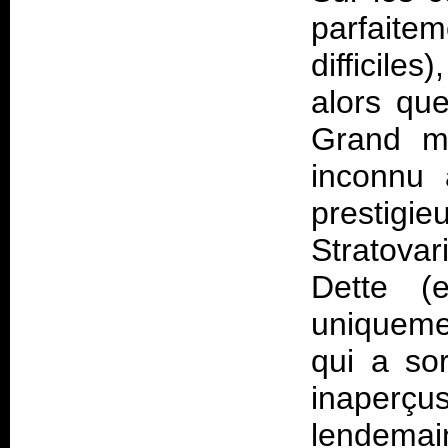
parfaitem
difficile
alors qu
Grand my
inconnu 
prestig
Stratovar
Dette (
uniquemen
qui a so
inaperçu
lendemai