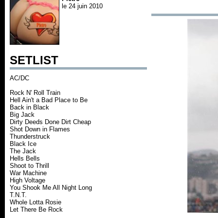
le 24 juin 2010
SETLIST
AC/DC
Rock N' Roll Train
Hell Ain't a Bad Place to Be
Back in Black
Big Jack
Dirty Deeds Done Dirt Cheap
Shot Down in Flames
Thunderstruck
Black Ice
The Jack
Hells Bells
Shoot to Thrill
War Machine
High Voltage
You Shook Me All Night Long
T.N.T.
Whole Lotta Rosie
Let There Be Rock