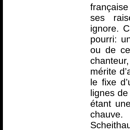
français
ses rai
ignore. C
pourri: u
ou de ce
chanteur
mérite d’a
le fixe 
lignes de
étant une
chauve
Scheitha