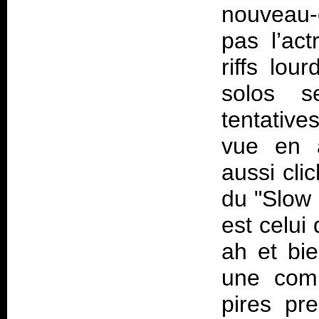
nouveau-
pas l’act
riffs lo
solos se
tentative
vue en a
aussi cli
du "Slow 
est celui
ah et bie
une comp
pires pr