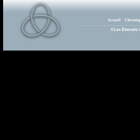
Accueil
Chroniq
©Les Eternels 