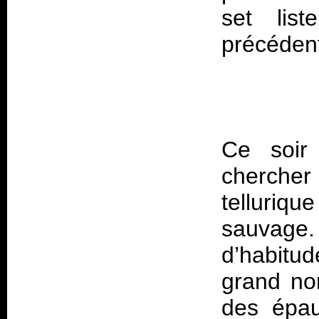
set lis
Ce soir
cherche
telluriqu
sauvag
d’habitud
grand no
des épau