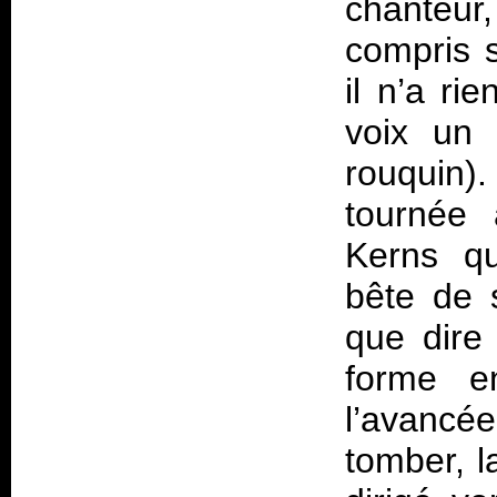
chanteur
compris s
il n’a ri
voix un 
rouquin)
tournée 
Kerns qu
bête de 
que dire 
forme e
l’avancé
tomber, l