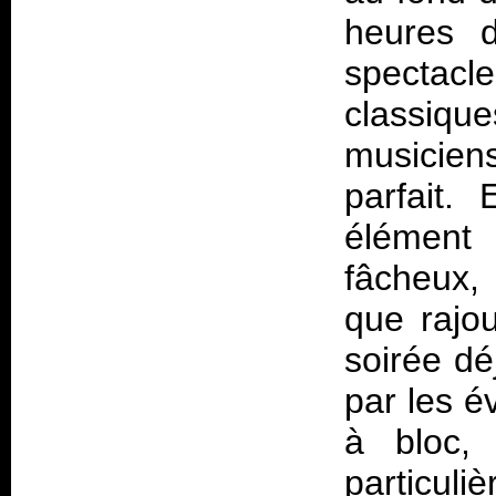
heures d
spectacl
classiq
musicien
parfait.
élément 
fâcheux,
que rajo
soirée dé
par les é
à bloc, 
particuli