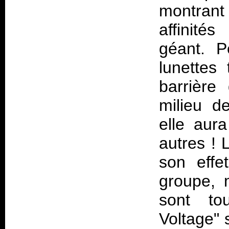
montrant
affinité
géant. P
lunettes 
barrière
milieu d
elle aur
autres ! 
son effe
groupe, 
sont to
Voltage" 