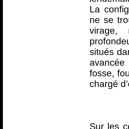
La config
ne se tr
virage,
profondeu
situés da
avancée 
fosse, fo
Sur les c