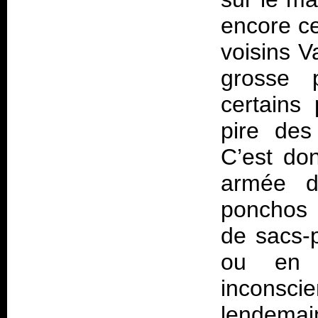
encore ce
voisins V
grosse 
certains
pire des
C’est do
armée d
ponchos r
de sacs-p
ou en s
inconsc
lendemain