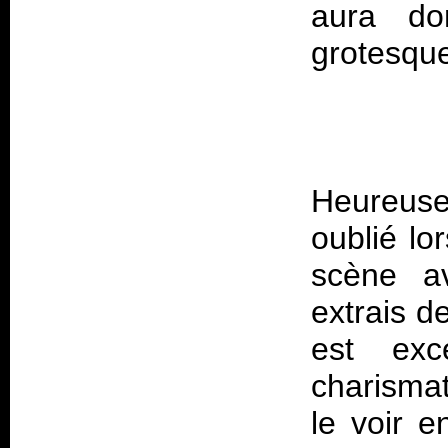
aura do
Heureus
oublié lo
scène av
extrais d
est exc
charisma
le voir e