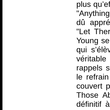
plus qu’e
"Anythin
dû appré
"Let The
Young se 
qui s’él
véritabl
rappels s
le refrai
couvert p
Those Ab
définitif