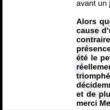
avant un j
Alors qu
cause d’
contraire
présence
été le pe
réelle
triomph
décidem
et de pl
merci Mes