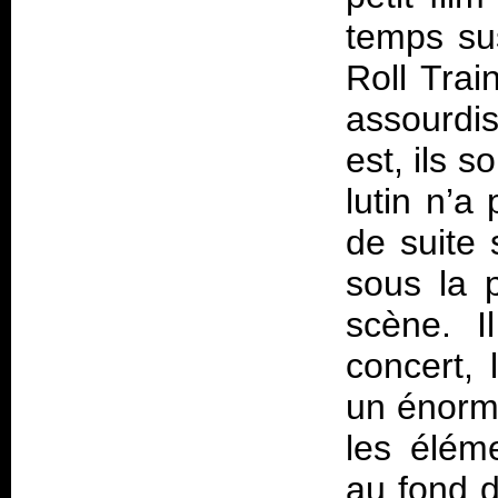
temps su
Roll Trai
assourdi
est, ils 
lutin n’a
de suite 
sous la p
scène. I
concert, 
un énorme
les élém
au fond d