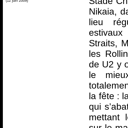
Stade Ch
(12 juin 2009)
Nikaia, d
lieu rég
estivaux
Straits,
les Roll
de U2 y o
le mieux
totalemen
la fête : 
qui s’aba
mettant 
sur le ma