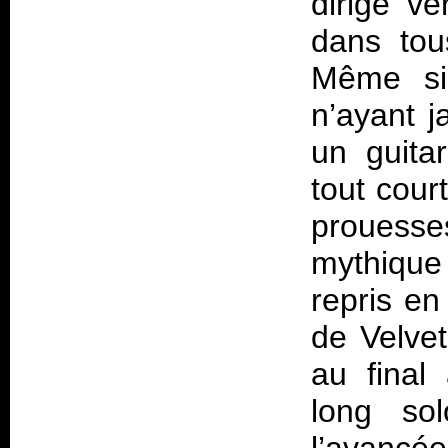
dirigé ve
dans tou
Même si 
n’ayant j
un guita
tout cour
prouess
mythique
repris en
de Velvet
au final
long so