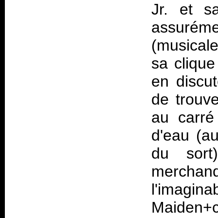
Jr. et s
assuré
(musicale
sa clique
en discut
de trouve
au carré
d'eau (a
du sort
merchand
l'imag
Maiden+c