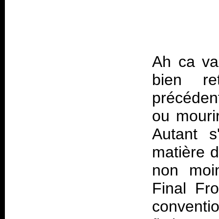
Ah ca va
bien r
précédent
ou mourir
Autant s
matière d
non moin
Final Fr
conventio