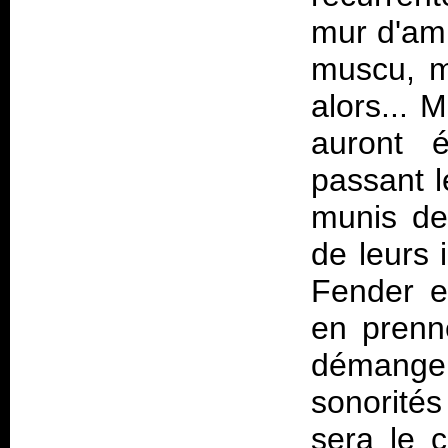
mur d'amp
muscu, m
alors... M
auront é
passant l
munis de
de leurs 
Fender e
en prenne
démange t
sonorité
sera le 