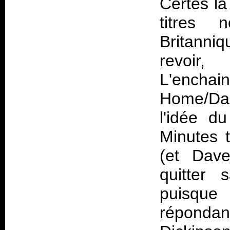
Certes la
titres
Britanniq
revoir,
L'encha
Home/Dan
l'idée d
Minutes t
(et Dav
quitter 
puisque
répondan