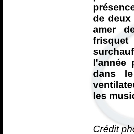
présenc
de deux 
amer d
frisqu
surchau
l'année 
dans le
ventilat
les musi
Crédit p