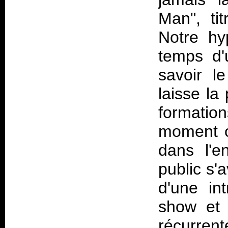
Man", ti
Notre hy
temps d'
savoir l
laisse la 
formati
moment o
dans l'e
public s'
d'une int
show et 
récurrent