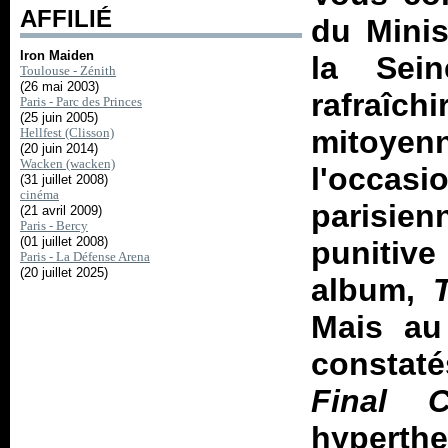
AFFILIÉ
du Minis
Iron Maiden
la Sein
Toulouse - Zénith
(26 mai 2003)
rafraîch
Paris - Parc des Princes
(25 juin 2005)
mitoyen
Hellfest (Clisson)
(20 juin 2014)
Wacken (wacken)
l'occasi
(31 juillet 2008)
cinéma
parisien
(21 avril 2009)
Paris - Bercy
(01 juillet 2008)
punitive
Paris - La Défense Arena
(20 juillet 2025)
album,
Mais au
constaté
Final 
hyperth