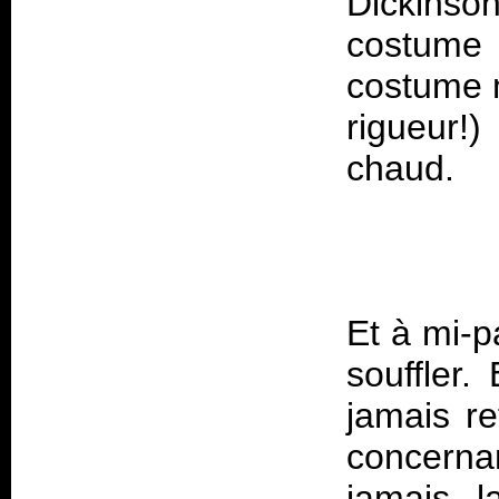
Dickinso
costume
costume m
rigueur!)
chaud.
Et à mi-pa
souffler.
jamais re
concerna
jamais l