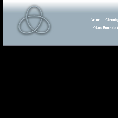
Accueil
Chroniq
©Les Eternels 