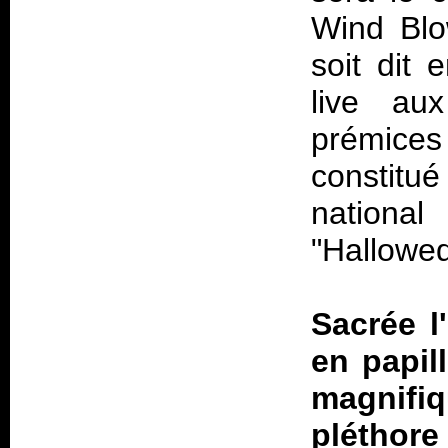
Wind Blo
soit dit 
live aux
prémice
constitu
national
"Hallowe
Sacrée l
en papill
magnifiq
pléthore