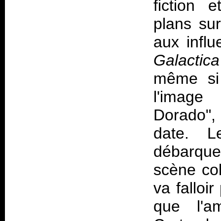
fiction 
plans su
aux infl
Galactica
même si 
l'image 
Dorado", 
date. Le
débarqu
scène co
va falloi
que l'a