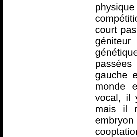
physique
compétiti
court pas
géniteur
génétiqu
passées 
gauche e
monde en
vocal, i
mais il 
embryon
cooptatio