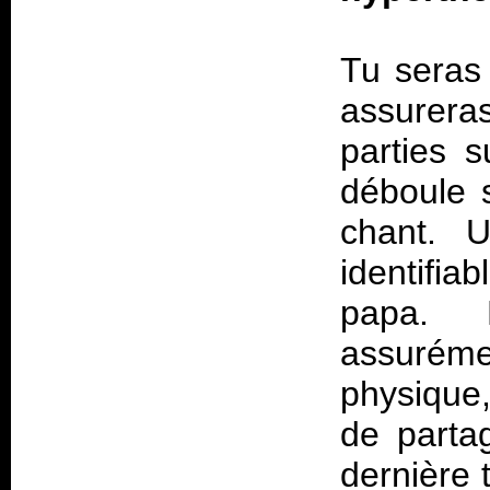
Tu seras
assurer
parties 
déboule 
chant. 
identifi
papa. 
assuré
physique,
de parta
dernière 