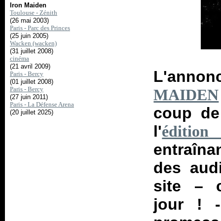
Iron Maiden
Toulouse - Zénith
(26 mai 2003)
Paris - Parc des Princes
(25 juin 2005)
Wacken (wacken)
(31 juillet 2008)
cinéma
(21 avril 2009)
L'annon
Paris - Bercy
(01 juillet 2008)
Paris - Bercy
MAIDEN
(27 juin 2011)
Paris - La Défense Arena
coup de 
(20 juillet 2025)
l'
éditio
entraîna
des audi
site – 
jour ! 