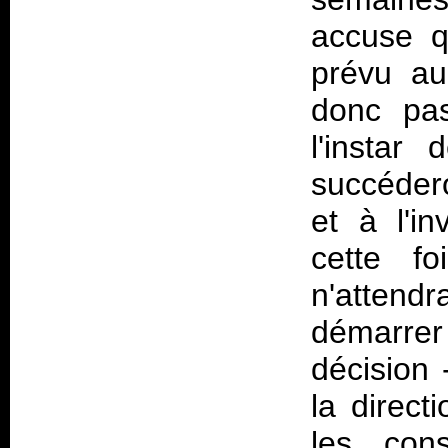
accuse q
prévu au
donc pa
l'instar 
succédero
et à l'in
cette fo
n'attend
démarrer 
décision 
la direct
les con