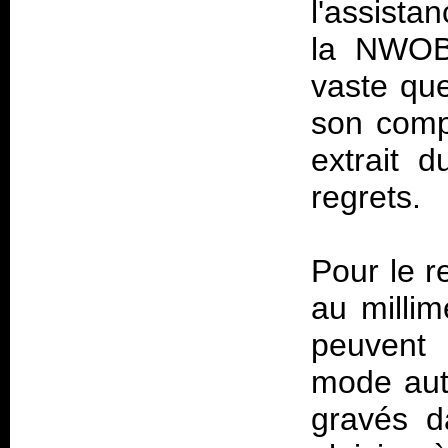
l'assista
la NWOBH
vaste que
son comp
extrait 
regrets.
Pour le r
au millim
peuvent 
mode aut
gravés d