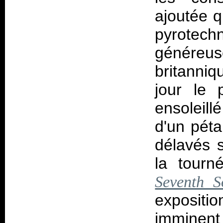
ajoutée q
pyrotech
généreus
britanni
jour le 
ensoleillé
d'un péta
délavés 
la tourn
Seventh S
expositi
imminent