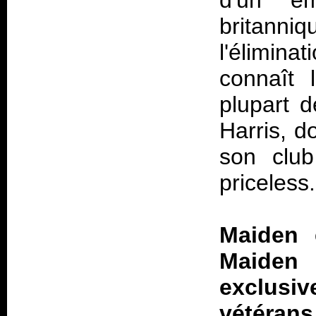
d'un é
britanni
l'élimin
connaît 
plupart 
Harris, d
son club
priceless.
Maiden 
Maiden
exclusiv
vétérans