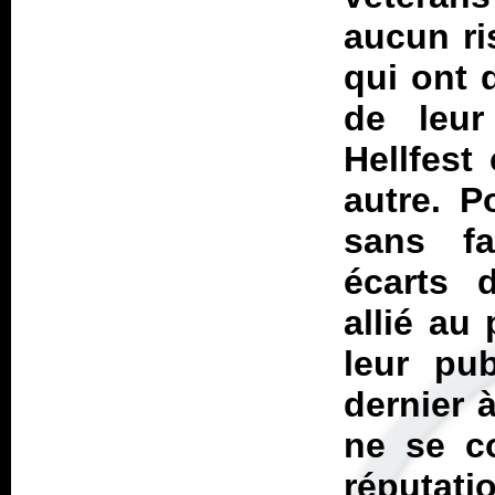
aucun ri
qui ont 
de leur
Hellfest
autre. P
sans fa
écarts 
allié au
leur pub
dernier 
ne se co
réputati