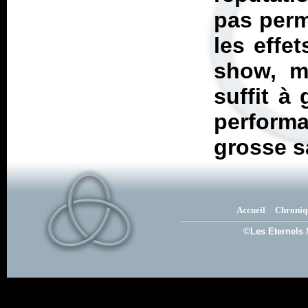
pas perm
les effe
show, ma
suffit à 
perform
grosse s
Accueil
Chroniq
©Les Eternels 