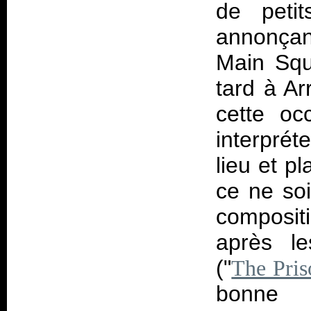
de peti
annonçan
Main Squ
tard à Ar
cette oc
interprét
lieu et pl
ce ne soi
composit
après le
("
The Pris
bonne o