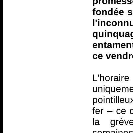
promesse
fondée s
l'inconn
quinqu
entament
ce vendr
L'hora
uniquemen
pointill
fer – ce 
la grè
semaines.