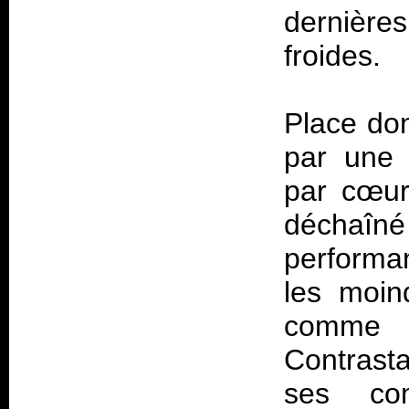
dernière
froides.
Place don
par une 
par cœur
déchaîn
performa
les moin
comme 
Contrast
ses co