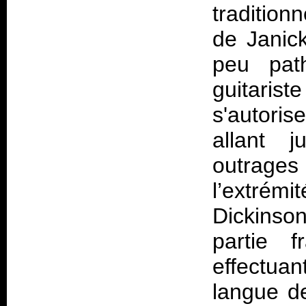
traditionn
de Janic
peu path
guitaris
s'autori
allant j
outrage
l’extrém
Dickinson
partie 
effectua
langue de