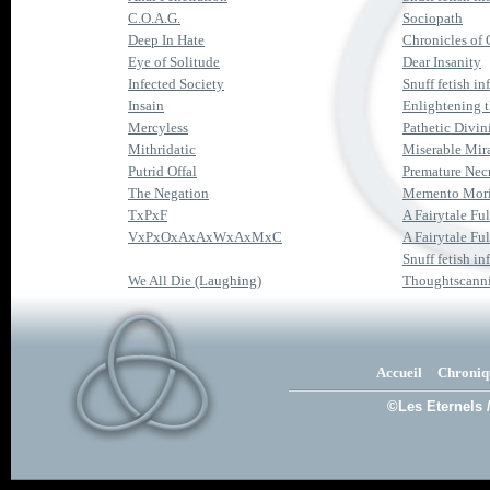
C.O.A.G.
Sociopath
Deep In Hate
Chronicles of 
Eye of Solitude
Dear Insanity
Infected Society
Snuff fetish inf
Insain
Enlightening
Mercyless
Pathetic Divin
Mithridatic
Miserable Mir
Putrid Offal
Premature Nec
The Negation
Memento Mor
TxPxF
A Fairytale Fu
VxPxOxAxAxWxAxMxC
A Fairytale Fu
Snuff fetish inf
We All Die (Laughing)
Thoughtscann
Accueil
Chroniq
©Les Eternels 