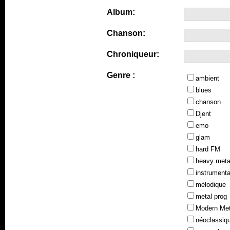
Album:
Chanson:
Chroniqueur:
Genre :
ambient
blues
chanson
Djent
emo
glam
hard FM
heavy meta
instrumenta
mélodique
metal prog
Modern Met
néoclassiq