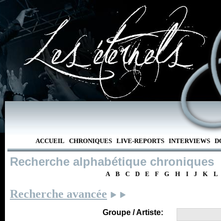
ACCUEIL
CHRONIQUES
LIVE-REPORTS
INTERVIEWS
D
Recherche alphabétique chroniques
A
B
C
D
E
F
G
H
I
J
K
L
Recherche avancée
Groupe / Artiste: