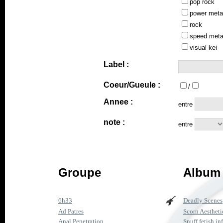
pop rock
power meta
rock
speed meta
visual kei
Label :
Coeur/Gueule :
/
Annee :
entre
note :
entre
Groupe
Album 
6h33
Deadly Scenes
Ad Patres
Scorn Aestheti
Anal Penetration
Snuff fetish inf