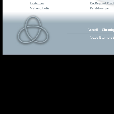
Leviathan
Far Beyond The 
Mekong Delta
Kaleidoscope
Accueil
Chroniq
©Les Eternels 