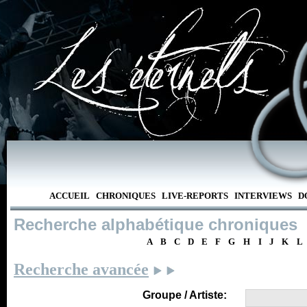
ACCUEIL
CHRONIQUES
LIVE-REPORTS
INTERVIEWS
D
Recherche alphabétique chroniques
A
B
C
D
E
F
G
H
I
J
K
L
Recherche avancée
Groupe / Artiste: