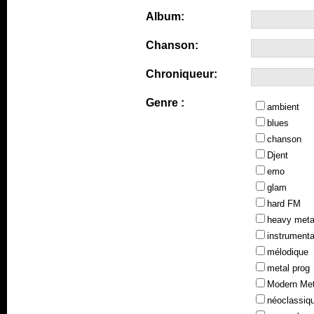
Album:
Chanson:
Chroniqueur:
Genre :
ambient
blues
chanson
Djent
emo
glam
hard FM
heavy meta
instrumenta
mélodique
metal prog
Modern Met
néoclassiq