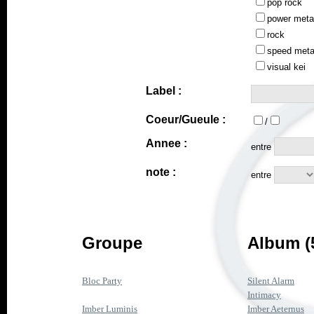
pop rock
power meta
rock
speed meta
visual kei
Label :
Coeur/Gueule :
/
Annee :
entre
note :
entre
Groupe
Album (
Bloc Party
Silent Alarm
Intimacy
Imber Luminis
Imber Aeternus