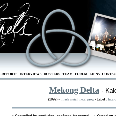
E-REPORTS
INTERVIEWS
DOSSIERS
TEAM
FORUM
LIENS
CONTAC
Mekong Delta
- Kal
(1992) -
thrash metal
metal prog
- Label :
Inter
«
Controlled by confusion, confused by control...
» Quand on di