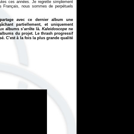
outes ces années. Je regrette simplement
les Français, nous sommes de perpétuels
artage avec ce dernier album une
gâchant partiellement, et uniquement
eux albums s’arrête là.
Kaleidoscope
ne
albums du projet. Le thrash progressif
é. C’est à la fois la plus grande qualité