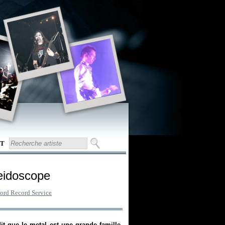
T
eidoscope
cord Record Service
t que le metal est une grande famille,