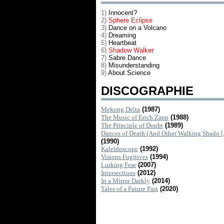
1)
Innocent?
2)
Sphere Eclipse
3)
Dance on a Volcano
4)
Dreaming
5)
Heartbeat
6)
Shadow Walker
7)
Sabre Dance
8)
Misunderstanding
9)
About Science
DISCOGRAPHIE
Mekong Delta
(1987)
The Music of Erich Zann
(1988)
The Principle of Doubt
(1989)
Dances of Death (And Other Walking Shado [..
(1990)
Kaleidoscope
(1992)
Visions Fugitives
(1994)
Lurking Fear
(2007)
Intersections
(2012)
In a Mirror Darkly
(2014)
Tales of a Future Past
(2020)