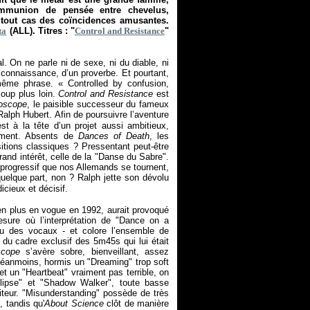
ommunion de pensée entre chevelus,
 tout cas des coïncidences amusantes.
ta
(ALL). Titres : "
Control and Resistance
"
. On ne parle ni de sexe, ni du diable, ni
a connaissance, d’un proverbe. Et pourtant,
a même phrase. «
Controlled by confusion,
coup plus loin.
Control and Resistance
est
doscope
, le paisible successeur du fameux
alph Hubert. Afin de poursuivre l’aventure
t à la tête d’un projet aussi ambitieux,
sement. Absents de
Dances of Death
, les
tions classiques ? Pressentant peut-être
grand intérêt, celle de la "Danse du Sabre".
progressif que nos Allemands se tournent,
quelque part, non ? Ralph jette son dévolu
icieux et décisif.
bien plus en vogue en 1992, aurait provoqué
sure où l’interprétation de "Dance on a
au des vocaux - et colore l’ensemble de
u cadre exclusif des 5m45s qui lui était
oscope
s’avère sobre, bienveillant, assez
 Néanmoins, hormis un "Dreaming" trop soft
t un "Heartbeat" vraiment pas terrible, on
clipse" et "Shadow Walker", toute basse
diteur. "Misunderstanding" possède de très
, tandis qu'
About Science
clôt de manière