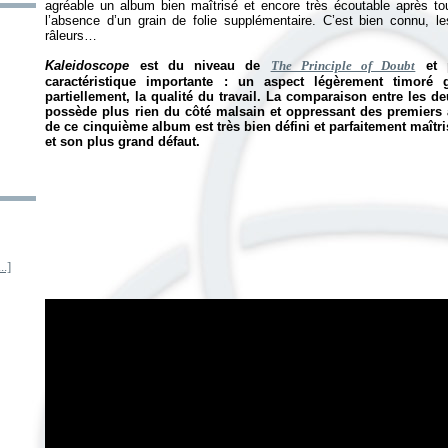
agréable un album bien maîtrisé et encore très écoutable après t
l’absence d’un grain de folie supplémentaire. C’est bien connu, 
râleurs…
Kaleidoscope
est du niveau de
The Principle of Doubt
et p
caractéristique importante : un aspect légèrement timoré 
partiellement, la qualité du travail. La comparaison entre les d
possède plus rien du côté malsain et oppressant des premiers 
de ce cinquième album est très bien défini et parfaitement maîtris
et son plus grand défaut.
.]