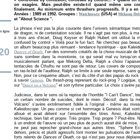
on exagère. Mais peut-être existe-t-il quand même une c
finalement. Au minimum entre thrashers progressifs. Il y a en
Années : 1989 et 1992. Groupes :
Watchtower
(USA) et
Mekong Del
et "About Science ".
La phrase n’est pas la plus courante dans l’univers sémantique metal
n ligne
de dragon, ni de contestation sociale. Il ne s’agit pas non plus, à m
à trois ans d’écart, Doug Keyser et Ralph Hubert ont utilisé l
confused by control
» Voilà pour le fun fact. Ne cherchez pas beau
un album beaucoup plus remuant - tendance hystérique - que
Kalei
20
Dances of Death
, l’un des sommets créatifs de la chose musicale de R
sans sombrer dans la monotonie, ce qui serait mal vu lorsqu’on es
musicalement parlant, que Mekong Delta, Ralph a choisi l’apai
tentacules de Cthulhu ne sont pas de retour. Les covers de composi
un ras-le-bol de l’auditeur, Ralph se limite à une seule reprise, sans 
Non, pour ce cinquième album, c’est du côté d’un des papas du rock 
à savoir
Genesis
. Du thrash-prog reprenant du rock-prog ? Logique, 
sur "
Dance on a Volcano
" et son rythme particulier. Le choix s’avère jud
Judicieux, dans le sens où la reprise de l’horrible "I Can’t Dance", 
un certain nombre de suicides, dont le mien. Décisif, dans la me
Volcano" s’avère extrêmement fidèle à l’original - même au nive
Kaleidoscope
. Un peu comme si cet hommage à Genesis était sorti d
alloué et avait déteint sur l’ensemble des titres. Ainsi,
Kaleid
technique, bien fait et propre. Très propre. Trop propre ? Peut-être.
à un endroit de l’œuvre où un peu plus de punch aurait été de mise, e
ne peut pas reprocher grand-chose aux autres titres. "Sphere E
dehors, précis et plutôt agressifs font monter les pulsations de l’au
forts relents de
Dances of Death
, ce qui n’est pas pour nous déplaire