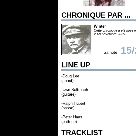
CHRONIQUE PAR ...
Winter
Cette chronique a été mise e
le 09 novembre 2025
15/
Sa note :
LINE UP
-Doug Lee
(chant)
-Uwe Baltrusch
(guitare)
-Ralph Hubert
(basse)
-Peter Haas
(batterie)
TRACKLIST