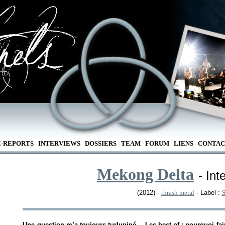
E-REPORTS
INTERVIEWS
DOSSIERS
TEAM
FORUM
LIENS
CONTAC
Mekong Delta
- Int
(2012) -
thrash metal
- Label :
Une question m’a toujours turlupiné… Les best-of : pourquoi fair