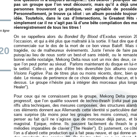
pas un groupe que l’on veut découvrir, mais qu’il a déjà une 
personnes trouveront ça pratique, voir agréable de posséd
Personnellement, je trouve ça idiot : un album possède toujours 
idée. Toutefois, dans le cas d’
Intersections
, le Greatest Hits
simplement car il ne s’agit pas là d’une bête compilation des meil
réenregistrement de tous les titres !
n ligne
On se rappellera alors du
Bonded By Blood
d’Exodus version 
l’occasion, et qui a été plus que maltraité à la sortie. Il faut dire qu
commerciale sur le dos de la mort de ce bon vieux Baloff. Mais ici,
20
tragédie, ou de malheureux évènements. Juste l’envie de faire parl
puisqu’au lieu de nous sortir un best-of sans intérêt, ou le remast
bonne vieille nostalgie, Mekong Delta nous sort un mix des deux, ce 
que l’on peut porter au skeud. Parlons maintenant du disque en lui
la setlist. Celle-ci, en plus d’être très diversifiée (six albums couv
Visions Fugitive
. Pas de titres plus ou moins récents, donc, bien q
date. Le niveau de pertinence de ce choix dépendra de chacun, et to
dessus. Le groupe n’hésite pas à intégrer des morceaux plus longs,
Healer").
Pour ceux qui ne connaissent pas le groupe, Mekong Delta propo
progressif, que l’on qualifie souvent de techno-thrash (celui joué 
riffs ultra techniques, des mesures composées, des structures ala
ces éléments donnent aux Allemands cette identité si particulière dans
sans surprise (du moins pour les groupes les moins connus), mai
penser au fait qu’il ne s’agisse que de morceaux déjà parus, et b
magistral. Epique, même. Ils passent facilement du thrash le pl
mélodies imparables de clavier ("The Healer"). Et justement, ce côt
l’on a d’abord cette production qui a fait peau neuve, et qui donne un 