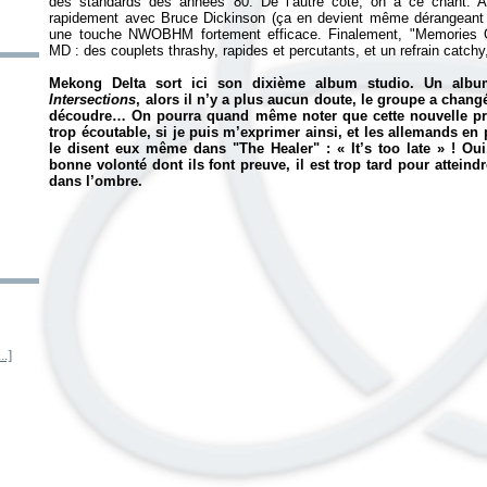
des standards des années 80. De l’autre côté, on a ce chant. 
rapidement avec Bruce Dickinson (ça en devient même dérangeant s
une touche NWOBHM fortement efficace. Finalement, "Memories O
MD : des couplets thrashy, rapides et percutants, et un refrain catchy,
Mekong Delta sort ici son dixième album studio. Un album
Intersections
, alors il n’y a plus aucun doute, le groupe a changé.
découdre… On pourra quand même noter que cette nouvelle prod 
trop écoutable, si je puis m’exprimer ainsi, et les allemands en p
le disent eux même dans "The Healer" : «
It’s too late
» ! Ou
bonne volonté dont ils font preuve, il est trop tard pour atteindr
dans l’ombre.
.]