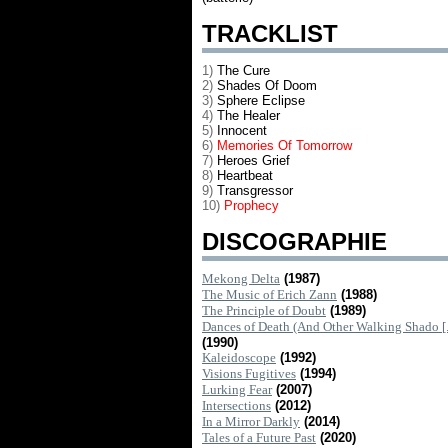
TRACKLIST
1)
The Cure
2)
Shades Of Doom
3)
Sphere Eclipse
4)
The Healer
5)
Innocent
6)
Memories Of Tomorrow
7)
Heroes Grief
8)
Heartbeat
9)
Transgressor
10)
Prophecy
DISCOGRAPHIE
Mekong Delta
(1987)
The Music of Erich Zann
(1988)
The Principle of Doubt
(1989)
Dances of Death (And Other Walking Shado [..
(1990)
Kaleidoscope
(1992)
Visions Fugitives
(1994)
Lurking Fear
(2007)
Intersections
(2012)
In a Mirror Darkly
(2014)
Tales of a Future Past
(2020)