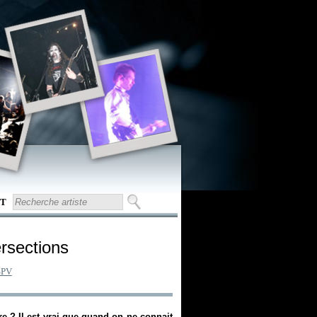
T
ersections
SPV
e ? Il est vrai que quand on ne connait