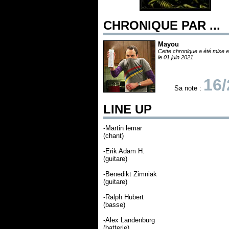
CHRONIQUE PAR ...
Mayou
Cette chronique a été mise e
le 01 juin 2021
16/
Sa note :
LINE UP
-Martin lemar
(chant)
-Erik Adam H.
(guitare)
-Benedikt Zimniak
(guitare)
-Ralph Hubert
(basse)
-Alex Landenburg
(batterie)