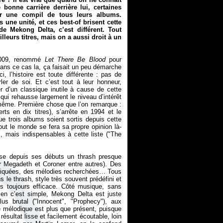
bonne carrière derrière lui, certaines
er une compil de tous leurs albums.
une unité, et ces best-of brisent cette
 de Mekong Delta, c’est différent. Tout
leurs titres, mais on a aussi droit à un
2009, renommé
Let There Be Blood
pour
e dans ce cas la, ça faisait un peu démarche
 l’histoire est toute différente : pas de
er de soi. Et c’est tout à leur honneur,
er d’un classique inutile à cause de cette
qui rehausse largement le niveau d’intérêt
-même. Première chose que l’on remarque :
erts en dix titres), s’arrête en 1994 et le
ue trois albums soient sortis depuis cette
ut le monde se fera sa propre opinion là-
 mais indispensables à cette liste ("The
se depuis ses débuts un thrash presque
par Megadeth et Coroner entre autres). Des
mbiquées, des mélodies recherchées… Tous
 le thrash, style très souvent prédéfini et
s toujours efficace. Côté musique, sans
ien c’est simple, Mekong Delta est juste
us brutal ("Innocent", "Prophecy"), aux
é mélodique est plus que présent, puisque
résultat lisse et facilement écoutable, loin