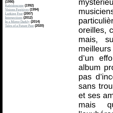
mystérie
(1990)
Kaleidoscope
(1992)
musiciens
Visions Fugitives
(1994)
Lurking Fear
(2007)
Intersections
(2012)
particul
In a Mirror Darkly
(2014)
Tales of a Future Past
(2020)
oreilles,
mais, su
meilleur
d’un eff
album pro
pas d’inc
sans trou
et ses am
mais q