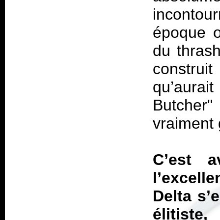
incontou
époque où
du thrash
constru
qu’aurai
Butcher"
vraiment
C’est 
l’excell
Delta s’
élitiste