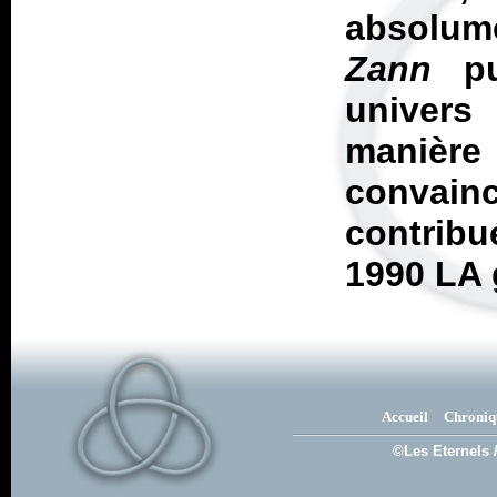
absolum
Zann
pu
univers
maniè
convain
contribu
1990 LA 
Accueil
Chroniq
©Les Eternels 