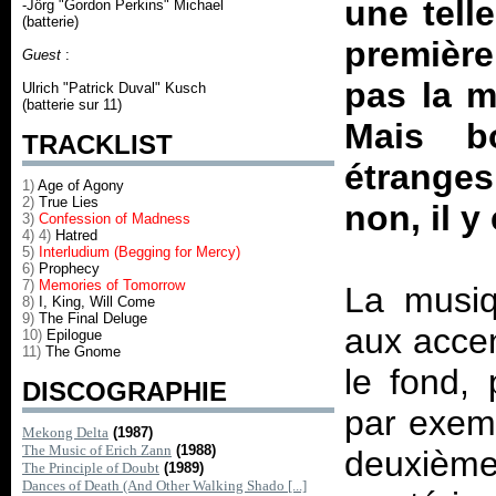
une telle
-Jörg "Gordon Perkins" Michael
(batterie)
première
Guest
:
pas la m
Ulrich "Patrick Duval" Kusch
(batterie sur 11)
Mais b
TRACKLIST
étranges
1)
Age of Agony
2)
True Lies
non, il 
3)
Confession of Madness
4)
4)
Hatred
5)
Interludium (Begging for Mercy)
6)
Prophecy
7)
Memories of Tomorrow
La musiq
8)
I, King, Will Come
9)
The Final Deluge
aux acce
10)
Epilogue
11)
The Gnome
le fond,
DISCOGRAPHIE
par exem
Mekong Delta
(1987)
The Music of Erich Zann
(1988)
deuxième
The Principle of Doubt
(1989)
Dances of Death (And Other Walking Shado [...]