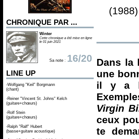
(1988)
CHRONIQUE PAR ...
Winter
Cette chronique a été mise en ligne
le 01 juin 2021
16/20
Dans la 
Sa note :
une bonn
LINE UP
il y a 
-Wolfgang "Keil" Borgmann
(chant)
Exemple
-Reiner "Vincent St. Johns" Kelch
(guitare+chœurs)
Virgin B
-Rolf Stein
ceux pou
(guitare+chœurs)
-Ralph "Ralf" Hubert
te deman
(basse+guitare acoustique)