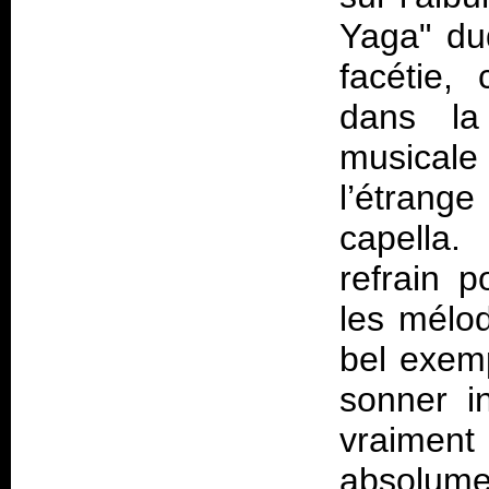
Yaga" du
facétie, 
dans la
musical
l’étran
capella.
refrain p
les mélod
bel exemp
sonner i
vraiment
absolum