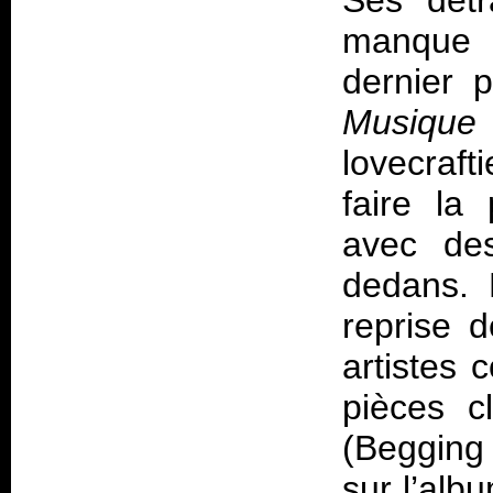
Ses détr
manque d
dernier 
Musiqu
lovecraft
faire la
avec des
dedans. 
reprise 
artistes 
pièces cl
(Begging 
sur l’alb