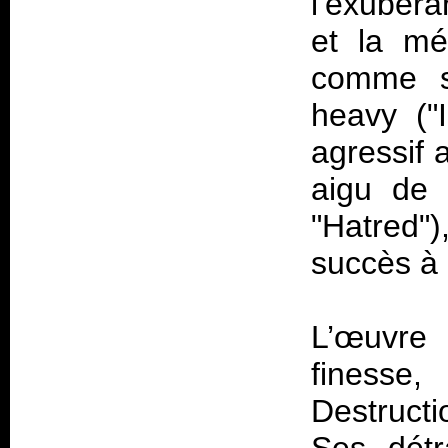
l’exubéran
et la mé
comme su
heavy ("
agressif 
aigu de 
"Hatred"
succès à 
L’œuvre 
finesse
Destruct