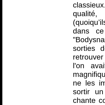
classieu
qualité
(quoiqu’i
dans ce
"Bodysnat
sorties 
retrouver
l'on ava
magnifiq
ne les i
sortir u
chante c