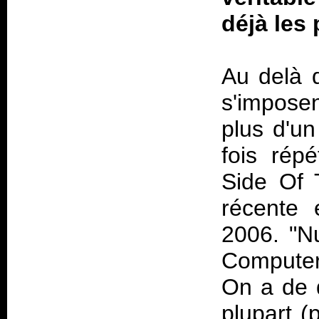
déjà les 
Au delà 
s'imposent
plus d'u
fois rép
Side Of
récente 
2006. "N
Compute
On a de q
plupart (