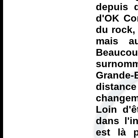
depuis d
d'
OK Co
du rock, 
mais au
Beauc
surnom
Grande-
distance
changem
Loin d'
dans l'i
est là 