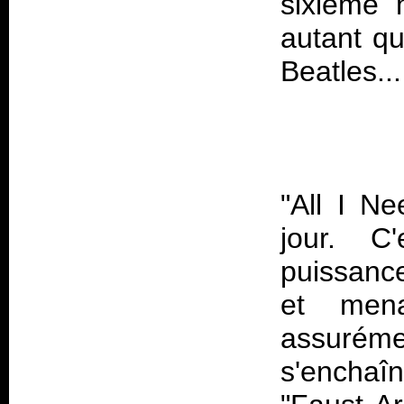
sixième
autant qu
"All I Ne
jour. C
puissance
et mena
assurémen
s'enchaî