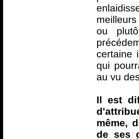
enlaidiss
meilleurs
ou plutô
précéde
certaine
qui pourra
au vu des 
Il est d
d'attrib
même, de
de ses g