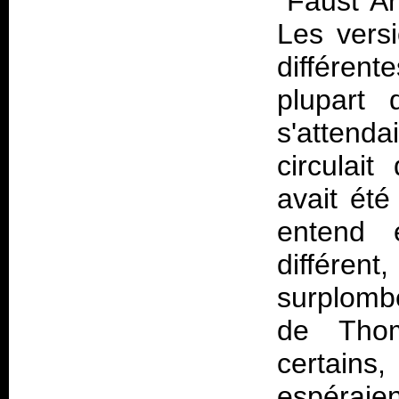
"Faust Ar
Les vers
différen
plupart
s'attenda
circulai
avait été
entend 
différen
surplombé
de Thom
certains
espéraien