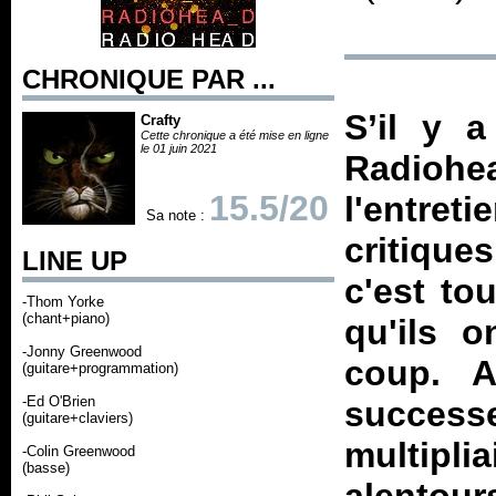
CHRONIQUE PAR ...
S’il y 
Crafty
Cette chronique a été mise en ligne
le 01 juin 2021
Radioh
15.5/20
l'entret
Sa note :
critique
LINE UP
c'est to
-Thom Yorke
(chant+piano)
qu'ils 
-Jonny Greenwood
coup. A
(guitare+programmation)
-Ed O'Brien
succes
(guitare+claviers)
multipli
-Colin Greenwood
(basse)