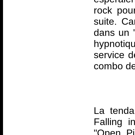
rock pou
suite. Ca
dans un "
hypnotiq
service d
La tenda
Falling 
"Open Pi