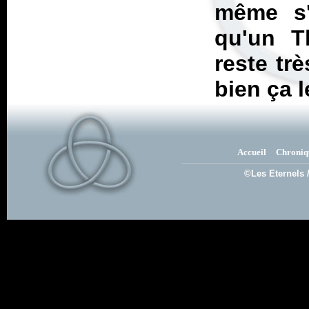
même s'
qu'un
T
reste tr
bien ça l
Accueil
Chroniq
©Les Eternels 