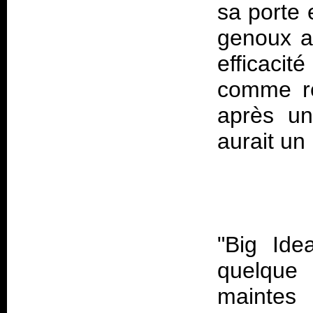
sa porte
genoux av
efficaci
comme re
après un
"Big Ide
quelque
maintes