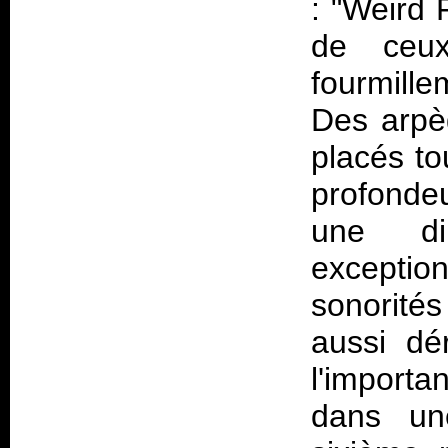
: "Weird 
de ceu
fourmill
Des arpè
placés tou
profonde
une di
exceptio
sonorité
aussi dé
l'import
dans une