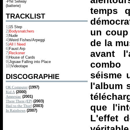
alentou
-Phil Selway
(batterie)
temps q
TRACKLIST
démocrat
1)
15 Step
un coup
2)
Bodysnatchers
3)
Nude
4)
Weird Fishes/Arpeggi
de la mu
5)
All I Need
6)
Faust Arp
avant l
7)
Reckoner
8)
House of Cards
combo d
9)
Jigsaw Falling into Place
10)
Videotape
séisme u
DISCOGRAPHIE
l'album 
OK Computer
(1997)
Kid A
(2000)
télécha
Amnesiac
(2001)
There There (EP)
(2003)
que l'in
Hail to the Thief
(2003)
In Rainbows
(2007)
L'effet 
véritabl