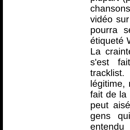
chansons
vidéo sur
pourra s
étiqueté 
La crain
s'est fa
trackli
légitime,
fait de l
peut ais
gens qu
entendu 