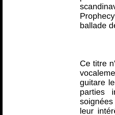
scandin
Prophec
Ce titre 
vocalem
guitare l
parties 
soignées
leur inté