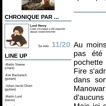
CHRONIQUE PAR ...
Lord Henry
Cette chronique a été importée
depuis metal-immortel
11/20
Au moins
Sa note :
pas été
LINE UP
pochette 
-Martin Steene
(chant)
Fire s'a
-Kirk Backarach
dans son
(guitare)
-Johan-Jacob Olsen
Manowar
(guitare)
d'aucuns 
-Martin Lund
(basse)