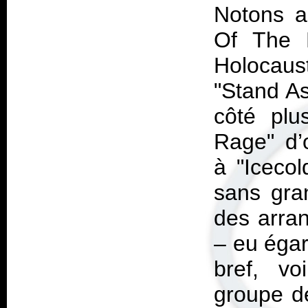
Notons a
Of The B
Holocau
"Stand As
côté plu
Rage" d’
à "Icecol
sans gran
des arra
– eu égar
bref, vo
groupe de