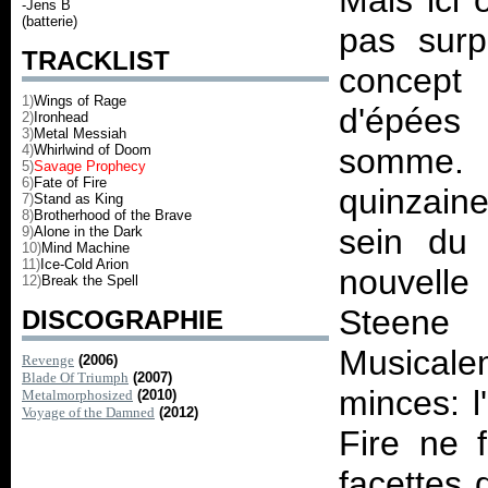
Mais ici 
-Jens B
(batterie)
pas surp
TRACKLIST
concept 
1)
Wings of Rage
d'épées
2)
Ironhead
3)
Metal Messiah
4)
Whirlwind of Doom
somme. 
5)
Savage Prophecy
6)
Fate of Fire
quinzain
7)
Stand as King
8)
Brotherhood of the Brave
sein du 
9)
Alone in the Dark
10)
Mind Machine
11)
Ice-Cold Arion
nouvelle
12)
Break the Spell
Steene 
DISCOGRAPHIE
Musicalem
Revenge
(2006)
Blade Of Triumph
(2007)
minces: l
Metalmorphosized
(2010)
Voyage of the Damned
(2012)
Fire ne f
facettes 