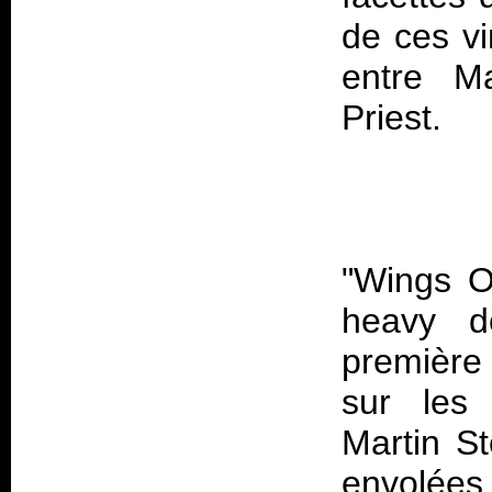
de ces vi
entre M
"Wings Of
heavy d
première 
sur les
Martin St
envolées