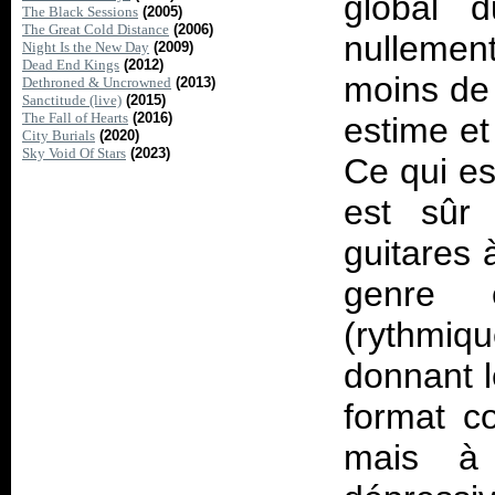
global d
The Black Sessions
(2005)
The Great Cold Distance
(2006)
nullemen
Night Is the New Day
(2009)
Dead End Kings
(2012)
moins de 
Dethroned & Uncrowned
(2013)
Sanctitude (live)
(2015)
The Fall of Hearts
(2016)
estime et 
City Burials
(2020)
Sky Void Of Stars
(2023)
Ce qui es
est sûr 
guitares 
genre 
(rythmiq
donnant 
format c
mais à 