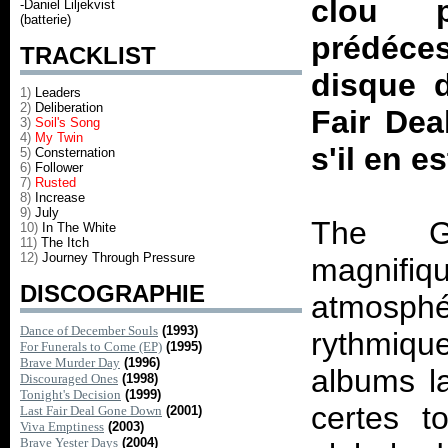
clou 
-Daniel Liljekvist
(batterie)
prédéces
TRACKLIST
disque 
1)
Leaders
2)
Deliberation
Fair De
3)
Soil's Song
4)
My Twin
s'il en es
5)
Consternation
6)
Follower
7)
Rusted
8)
Increase
9)
July
The Gr
10)
In The White
11)
The Itch
12)
Journey Through Pressure
magnifi
DISCOGRAPHIE
atmosph
Dance of December Souls
(1993)
rythmiqu
For Funerals to Come (EP)
(1995)
Brave Murder Day
(1996)
albums l
Discouraged Ones
(1998)
Tonight's Decision
(1999)
certes 
Last Fair Deal Gone Down
(2001)
Viva Emptiness
(2003)
Brave Yester Days
(2004)