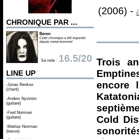
(2006) -
CHRONIQUE PAR ...
Beren
Cette chronique a été importée
depuis metal-immortel
16.5/20
Trois a
Sa note :
Emptine
LINE UP
encore l
-Jonas Renkse
(chant)
Katato
-Anders Nyström
(guitare)
septièm
-Fred Norrman
Cold Dis
(guitare)
-Mattias Norrman
sonorité
(basse)