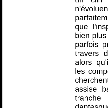
n'évolue
parfaitem
que l'in
bien plus
parfois p
travers d
alors qu'
les compo
cherchent
assise b
tranch
dantesque