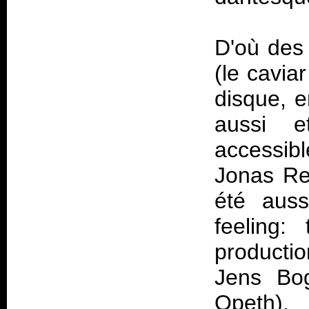
D'où des
(le cavia
disque, e
aussi e
accessibl
Jonas Ren
été auss
feeling:
productio
Jens Bog
Opeth),