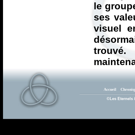
le group
ses vale
visuel e
désormais
trouvé
maintena
Accueil
Chroniq
©Les Eternels 