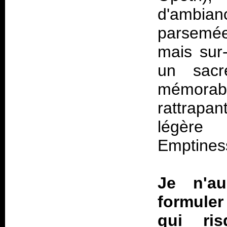
d'ambi
parsemée
mais sur-
un sacr
mémorab
rattrapa
légère
Emptines
Je n'au
formule
qui ri