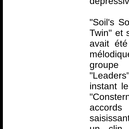
dépressiv
"Soil's 
Twin" et 
avait ét
mélodiqu
groupe 
"Leaders
instant l
"Conste
accords
saisissan
un clin 