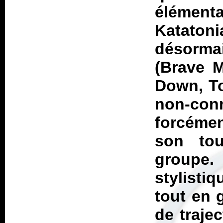
élément
Kataton
désorm
(
Brave M
Down
,
T
non-co
forcémen
son tou
groupe
stylistiq
tout en 
de trajec