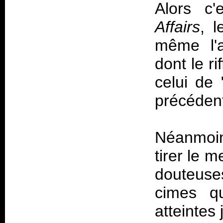
Alors c
Affairs
, l
même l'a
dont le ri
celui de 
précéden
Néanmoin
tirer le 
douteuse
cimes q
atteintes