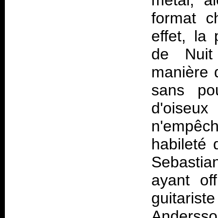
metal, al
format c
effet, la
de Nuit
manière d
sans pou
d'oiseux
n'empêche
habileté
Sebastian
ayant off
guitaris
Andersson