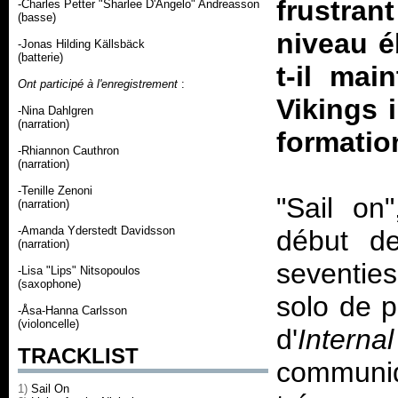
frustrant
-Charles Petter "Sharlee D'Angelo" Andreasson
(basse)
niveau é
-Jonas Hilding Källsbäck
(batterie)
t-il mai
Ont participé à l'enregistrement
:
Vikings 
-Nina Dahlgren
(narration)
formation
-Rhiannon Cauthron
(narration)
-Tenille Zenoni
"Sail on"
(narration)
-Amanda Yderstedt Davidsson
début de
(narration)
seventies
-Lisa "Lips" Nitsopoulos
(saxophone)
solo de p
-Åsa-Hanna Carlsson
(violoncelle)
d'
Internal
TRACKLIST
communiq
1)
Sail On