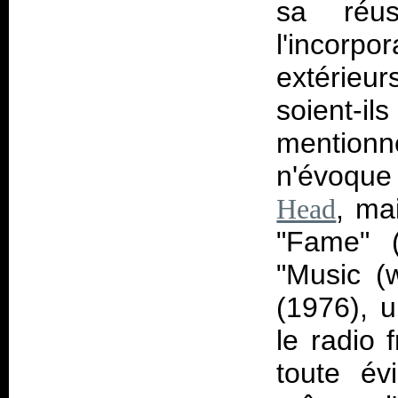
sa réus
l'incorp
extérieu
soient-i
mention
n'évoque
, ma
Head
"Fame" (
"Music (
(1976), u
le radio 
toute év