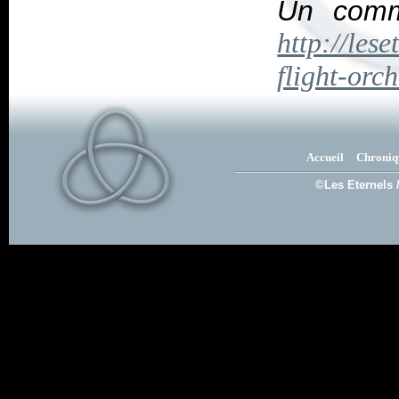
Un comme
http://lese
flight-orc
Accueil
Chroniq
©Les Eternels 