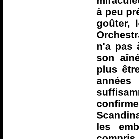
miracul
à peu prè
goûter, 
Orchest
n'a pas 
son aîné
plus êtr
année
suffisa
confirm
Scandina
les emb
compris 