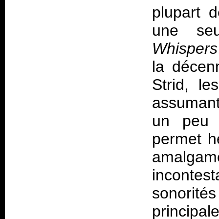
plupart 
une se
Whispers
la décen
Strid, l
assumant
un peu e
permet h
amalgame
incontes
sonorités
principa