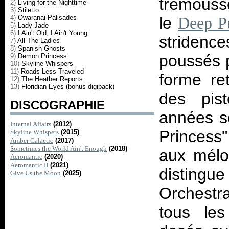
trémouss
2)
Living for the Nighttime
3)
Stiletto
4)
Owaranai Palisades
le
Deep P
5)
Lady Jade
6)
I Ain't Old, I Ain't Young
striden
7)
All The Ladies
8)
Spanish Ghosts
poussés p
9)
Demon Princess
10)
Skyline Whispers
11)
Roads Less Traveled
forme ret
12)
The Heather Reports
13)
Floridian Eyes (bonus digipack)
des pis
DISCOGRAPHIE
années s
Internal Affairs
(2012)
Princess"
Skyline Whispers
(2015)
Amber Galactic
(2017)
Sometimes the World Ain't Enough
(2018)
aux mélod
Aeromantic
(2020)
Aeromantic II
(2021)
distingue
Give Us the Moon
(2025)
Orchestra
tous les