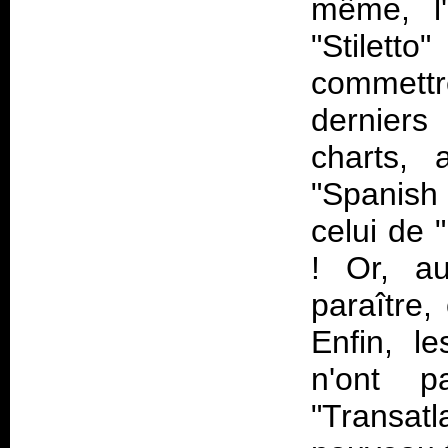
même, l'
"Stilett
commett
dernier
charts, 
"Spanish
celui de 
! Or, au
paraître,
Enfin, le
n'ont p
"Transatl