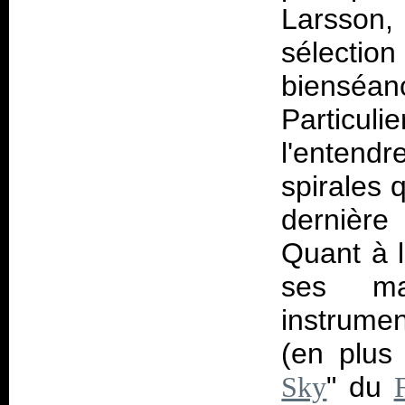
Larsson,
sélection
bienséan
Particul
l'entend
spirales
dernière
Quant à 
ses ma
instrume
(en plus
" du
Sky