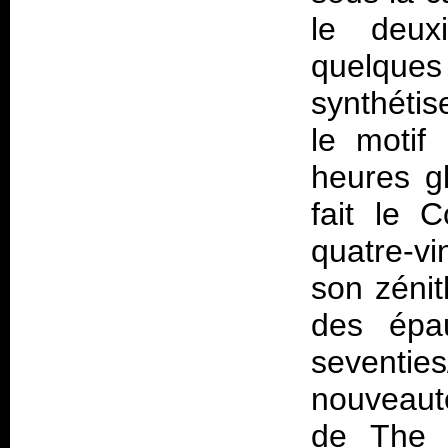
le deux
quelques 
synthétis
le motif
heures g
fait le 
quatre-v
son zénit
des épau
seventie
nouveauté
de The N