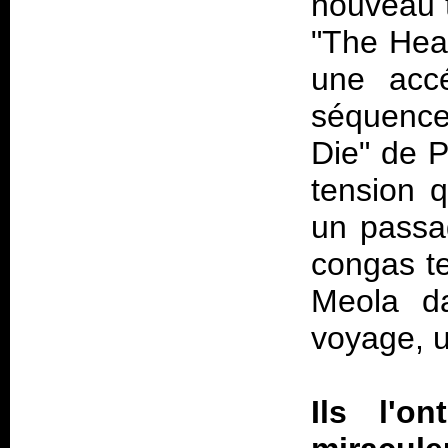
nouveau t
"The Hea
une accé
séquence
Die" de P
tension q
un passa
congas te
Meola da
voyage, u
Ils l'o