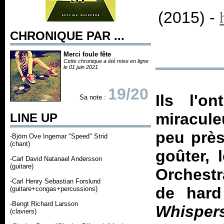
(2015) -
CHRONIQUE PAR ...
Merci foule fête
Cette chronique a été mise en ligne
le 01 juin 2021
19/20
Ils l'o
Sa note :
miracul
LINE UP
peu près
-Björn Ove Ingemar "Speed" Strid
(chant)
goûter, 
-Carl David Natanael Andersson
(guitare)
Orchestr
-Carl Henry Sebastian Forslund
de hard
(guitare+congas+percussions)
-Bengt Richard Larsson
Whisper
(claviers)