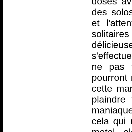
dosés ave
des solos
et l'atte
solitaire
délicieus
s'effectu
ne pas t
pourront
cette man
plaindre
maniaques
cela qui