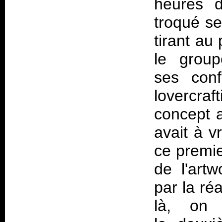
heures 
troqué se
tirant au
le grou
ses con
lovercra
concept a
avait à v
ce premie
de l'art
par la ré
là, on