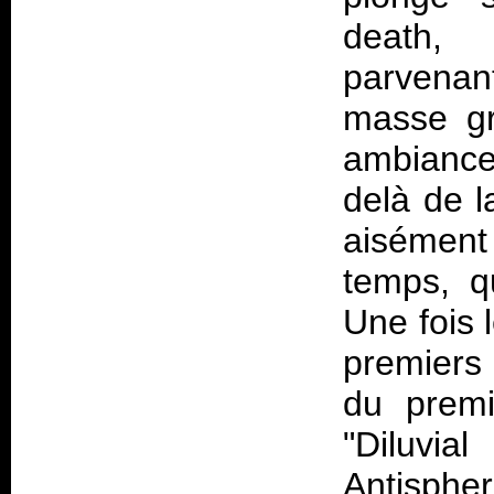
death, 
parvenan
masse gr
ambiance
delà de l
aisément
temps, q
Une fois 
premiers
du premi
"Diluvi
Antisphe