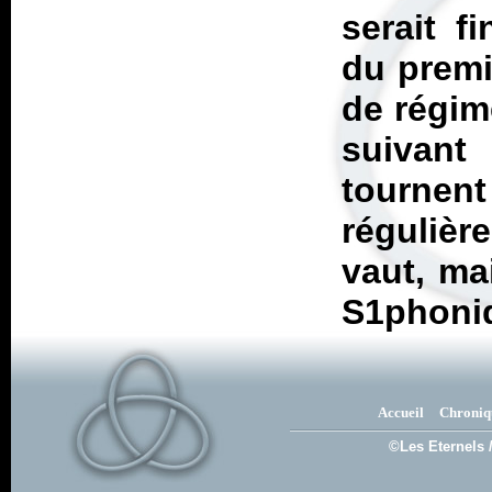
serait f
du premi
de régim
suivant
tourn
régulièr
vaut, ma
S1phoni
Accueil
Chroniq
©Les Eternels 