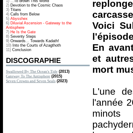
replonge
1)
...To drown This World
2)
Devotion to the Cosmic Chaos
3)
Titans
carcass
4)
Calls from Below
5)
Abysshex
Voici Su
6)
Diluvial Ascension - Gateway to the
Antisphere
7)
He Is the Gate
l'épisod
8)
Seventy Steps
9)
Onwards... Towards Kadath!
En avant
10)
Into the Courts of Azagthoth
11)
Conclusion
et autre
DISCOGRAPHIE
mort mus
Swallowed By The Ocean's Tide
(2013)
Gateway To The Antisphere
(2015)
Seven Crowns and Seven Seals
(2023)
L'une de
l'année 2
minots
pachyde