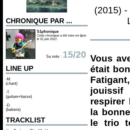
(2015) 
CHRONIQUE PAR ...
S1phonique
Cette chronique a été mise en ligne
le 01 juin 2021
15/20
Vous ave
Sa note :
était bo
LINE UP
Fatigant
-M.
(chant)
jouissi
-T.
(guitare+basse)
respirer
-D.
la bonne
(batterie)
TRACKLIST
le trio 