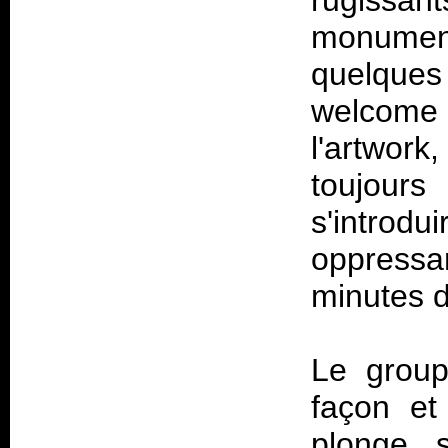
rugissa
monumen
quelques 
welcome
l'artwor
toujour
s'introdu
oppressan
minutes 
Le grou
façon et
plonge 