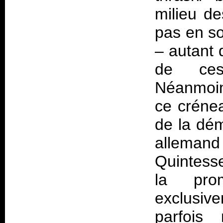
milieu de
pas en so
– autant 
de ces
Néanmoin
ce crénea
de la dém
allema
Quintesse
la prom
exclusive
parfois