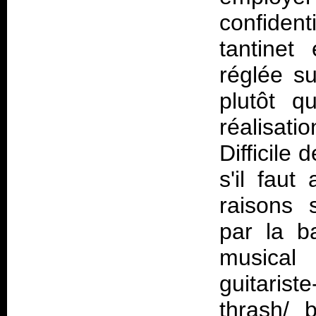
confident
tantinet
réglée s
plutôt q
réalisat
Difficile
s'il faut
raisons 
par la b
musical
guitarist
thrash/ 