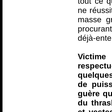
tout ce q
ne réussi
masse gr
procurant
déjà-ent
Victim
respect
quelques
de puis
guère qu
du thras