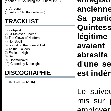
(chant sur "Sounding the Funeral Bell")
ancienne
-J. A. Jung
(chant sur "To the Gallows")
Sa part
TRACKLIST
Quintess
1)
Zeitgeist
légitime
2)
Of Majestic Shores
3)
The Claws of Nosferatu
4)
Her Spell
avaien
5)
Sounding the Funeral Bell
6)
To the Gallows
abrasifs 
7)
Endless Night
8)
Seth
9)
Gloomweaver
d'une se
10)
Cursed by Moonlight
est indé
DISCOGRAPHIE
To the Gallows
(2016)
Le suive
mis sur 
employe