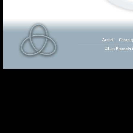
Accueil
Chroniq
©Les Eternels 