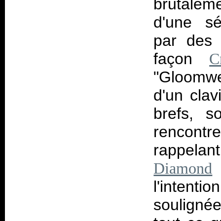
brutaleme
d'une sé
par des 
façon
C
"Gloomwe
d'un clav
brefs, s
rencontre
rappela
Diamond
l'intenti
soulignée