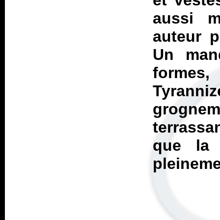
et veste
aussi m
auteur p
Un manq
formes,
Tyranni
grogne
terrassa
que la 
pleinemen