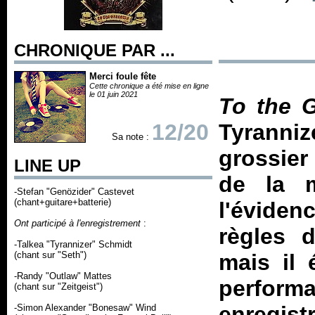
CHRONIQUE PAR ...
Merci foule fête
Cette chronique a été mise en ligne
le 01 juin 2021
To the 
12/20
Tyranni
Sa note :
grossier 
LINE UP
de la m
-Stefan "Genözider" Castevet
(chant+guitare+batterie)
l'éviden
Ont participé à l'enregistrement
:
règles d
-Talkea "Tyrannizer" Schmidt
(chant sur "Seth")
mais il é
-Randy "Outlaw" Mattes
perform
(chant sur "Zeitgeist")
enregi
-Simon Alexander "Bonesaw" Wind