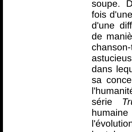
soupe. D
fois d'une
d'une dif
de maniè
chanso
astucieu
dans lequ
sa conce
l'humani
série
Tr
humaine
l'évolut