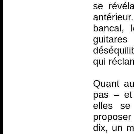
se révéla
antérieu
bancal, 
guitare
déséquili
qui récla
Quant aux
pas – et 
elles se
propose
dix, un 