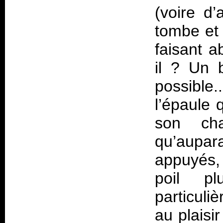
(voire d’
tombe et 
faisant a
il ? Un 
possible
l’épaule 
son cha
qu’aupar
appuyés,
poil p
particuli
au plaisi