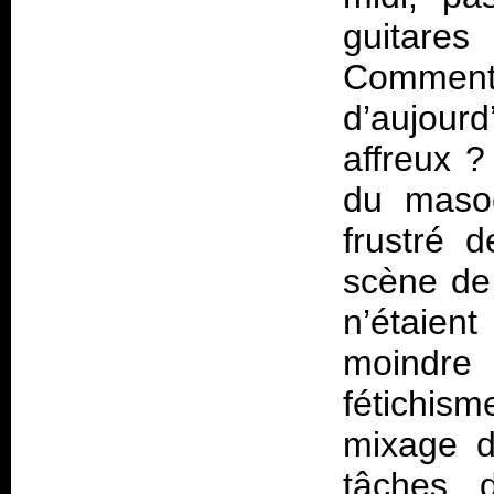
guitares
Comment 
d’aujour
affreux ?
du masoc
frustré 
scène de
n’étaien
moindre 
fétichism
mixage d
tâches 