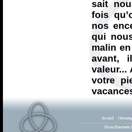
sait nou
fois qu’
nos ence
qui nous
malin en
avant, 
valeur...
votre p
vacance
Accueil
Chroniq
©Les Eternels 