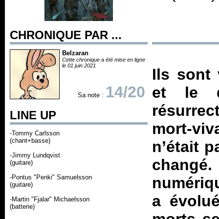
CHRONIQUE PAR ...
Belzaran
Cette chronique a été mise en ligne
le 01 juin 2021
Ils sont
14/20
et le 
Sa note :
résurrec
LINE UP
mort-viv
-Tommy Carlsson
(chant+basse)
n’était 
-Jimmy Lundqvist
changé.
(guitare)
-Pontus "Penki" Samuelsson
numériq
(guitare)
a évolu
-Martin "Fjalar" Michaelsson
(batterie)