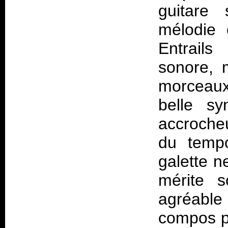
guitare 
mélodie 
Entrail
sonore, 
morceaux
belle sy
accrocheu
du tempo
galette n
mérite 
agréabl
compos pa