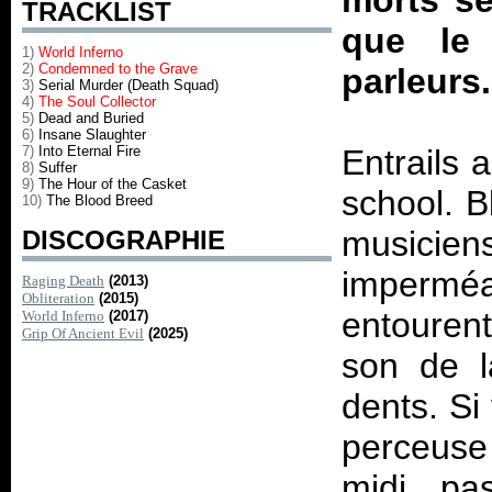
morts se
TRACKLIST
que le
1)
World Inferno
2)
Condemned to the Grave
parleurs
3)
Serial Murder (Death Squad)
4)
The Soul Collector
5)
Dead and Buried
6)
Insane Slaughter
7)
Into Eternal Fire
Entrails 
8)
Suffer
9)
The Hour of the Casket
school. B
10)
The Blood Breed
musici
DISCOGRAPHIE
impermé
Raging Death
(2013)
Obliteration
(2015)
entourent
World Inferno
(2017)
Grip Of Ancient Evil
(2025)
son de l
dents. Si
perceuse
midi, pa