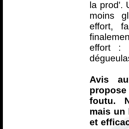
la prod'.
moins g
effort, 
finaleme
effort :
dégueula
Avis au
propose
foutu. N
mais un 
et effica