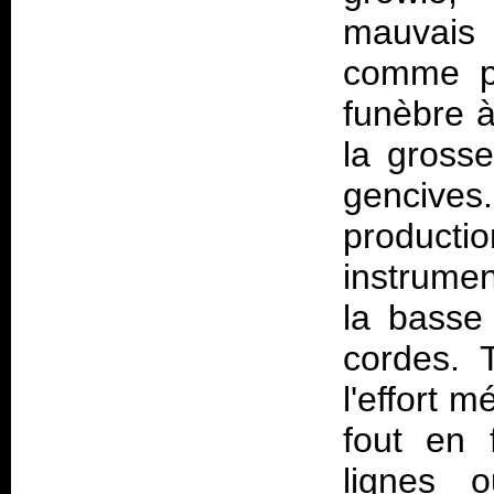
mauvais
comme p
funèbre à
la grosse
gencives.
producti
instrume
la basse
cordes. 
l'effort 
fout en 
lignes 