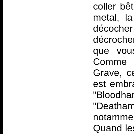
coller bê
metal, l
décoche
décrocher
que vou
Comme c
Grave, ce
est embr
"Bloodham
"Deatham
notamment
Quand les