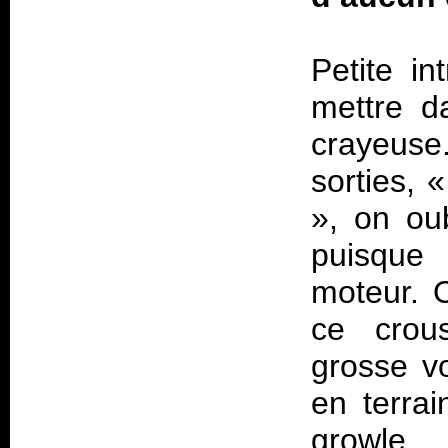
Petite i
mettre d
crayeus
sorties,
», on oub
puisque 
moteur. O
ce crous
grosse v
en terrai
growle,