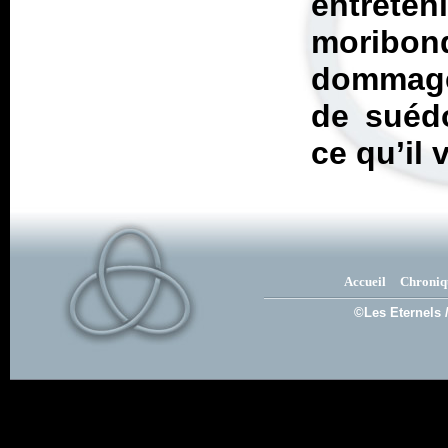
entreten
moribon
dommage
de suéd
ce qu’il 
Accueil
Chroniq
©Les Eternels 