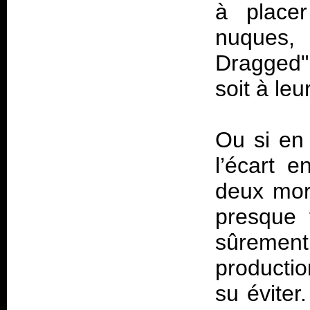
à place
nuques
Dragged"
soit à leu
Ou si en 
l’écart e
deux mor
presque 
sûrement 
productio
su éviter