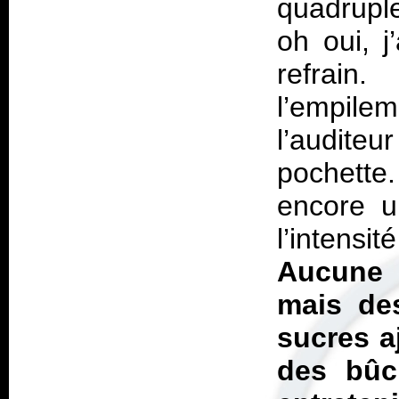
quadruple
oh oui, 
refrain.
l’empil
l’audite
pochette
encore u
l’intensit
Aucune 
mais des
sucres a
des bûc