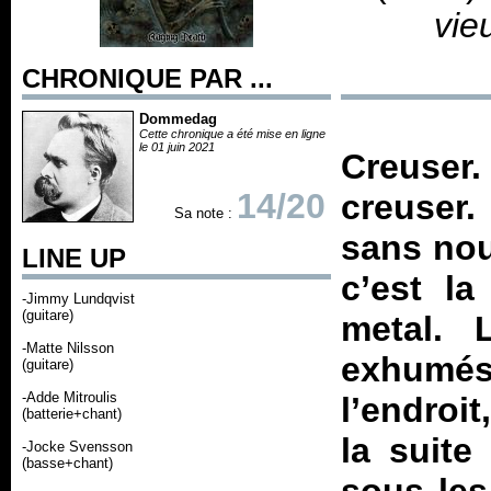
vie
CHRONIQUE PAR ...
Dommedag
Cette chronique a été mise en ligne
le 01 juin 2021
Creuse
14/20
creuser.
Sa note :
sans nou
LINE UP
c’est la
-Jimmy Lundqvist
(guitare)
metal. 
-Matte Nilsson
exhumés
(guitare)
-Adde Mitroulis
l’endroit
(batterie+chant)
la suite
-Jocke Svensson
(basse+chant)