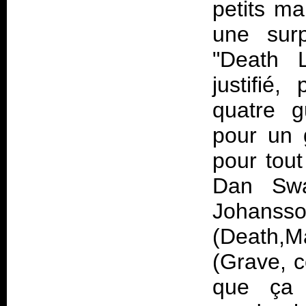
petits ma
une surp
"Death L
justifié
quatre g
pour un 
pour tou
Dan Sw
Johans
(Death,
(Grave, c
que ça