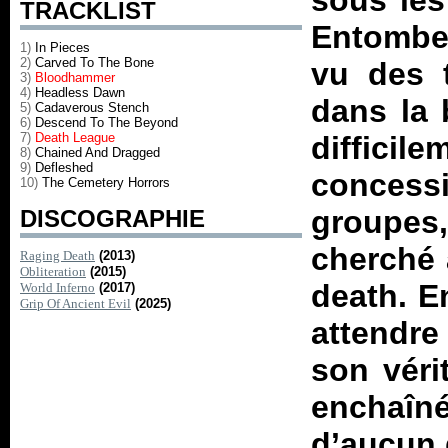
sous les
TRACKLIST
Entombed
1)
In Pieces
2)
Carved To The Bone
vu des 
3)
Bloodhammer
4)
Headless Dawn
dans la 
5)
Cadaverous Stench
6)
Descend To The Beyond
7)
Death League
difficile
8)
Chained And Dragged
9)
Defleshed
concess
10)
The Cemetery Horrors
groupes,
DISCOGRAPHIE
cherché 
Raging Death
(2013)
Obliteration
(2015)
death. E
World Inferno
(2017)
Grip Of Ancient Evil
(2025)
attendre
son véri
enchaîn
d’aucun q