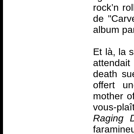
rock’n ro
de "Carv
album par
Et là, la 
attendai
death su
offert u
mother of
vous-pla
Raging 
faramineu