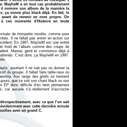
le. MayheM a en tout cas probablement
ts, il nomme son album de la manière la
s, ça sonne plus black déjà. En fait, le
m avant de revenir en nom propre. On
t à ces moments d'Histoire en toute
nctuée de trompette insolite, comme pour
mbés. Il ne fallait pas entrer en action sur
précédent. En 1997, MayheM est une entité
c et froid de l’album comme des coups de
ailladent. Maniac geint et commence déjà à
inattendu. C’est donc ça MayheM en 1997.
lie.
blasts, pourtant il ne sait pas où donner la
f du groupe. Il fallait faire table-rase ou
estria. Aux rangs des griefs se tiennent
ujours, que ce soit son chant black ou ses
un EP donc difficile d’en tenir pleinement
ns, car aucune n’a réellement d’accroche
étrospectivement, avec ce que l’on sait
évidemment avec cette dernière minute
Couilles avec un grand C.