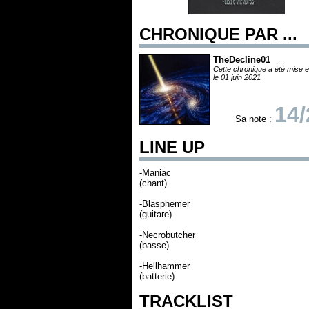
CHRONIQUE PAR ...
TheDecline01
Cette chronique a été mise e
le 01 juin 2021
14/
Sa note :
LINE UP
-Maniac
(chant)
-Blasphemer
(guitare)
-Necrobutcher
(basse)
-Hellhammer
(batterie)
TRACKLIST