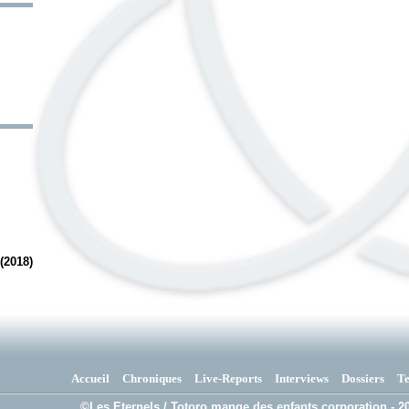
(2018)
Accueil
Chroniques
Live-Reports
Interviews
Dossiers
T
©Les Eternels / Totoro mange des enfants corporation - 20