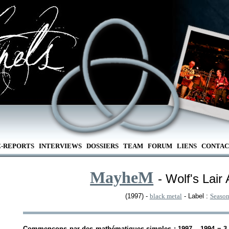
E-REPORTS
INTERVIEWS
DOSSIERS
TEAM
FORUM
LIENS
CONTAC
MayheM
- Wolf's Lair
(1997) -
black metal
- Label :
Season
Commençons par des mathématiques simples : 1997 – 1994 = 3 an