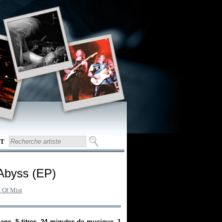
T
 Abyss (EP)
 Of Mist
s. 5 titres, 24 minutes de musique. 1