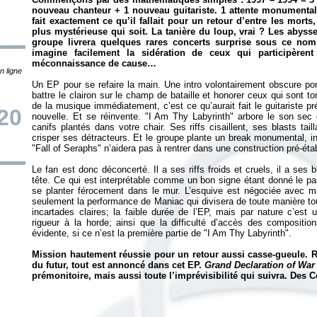
nouveau chanteur + 1 nouveau guitariste. 1 attente monumenta
fait exactement ce qu’il fallait pour un retour d’entre les mor
plus mystérieuse qui soit. La tanière du loup, vrai ? Les abysse
groupe livrera quelques rares concerts surprise sous ce no
imagine facilement la sidération de ceux qui participèren
méconnaissance de cause…
n ligne
Un EP pour se refaire la main. Une intro volontairement obscure po
battre le clairon sur le champ de bataille et honorer ceux qui sont to
de la musique immédiatement, c’est ce qu’aurait fait le guitariste 
20
nouvelle. Et se réinvente. "I Am Thy Labyrinth" arbore le son se
canifs plantés dans votre chair. Ses riffs cisaillent, ses blasts t
crisper ses détracteurs. Et le groupe plante un break monumental, 
"Fall of Seraphs" n’aidera pas à rentrer dans une construction pré-étab
Le fan est donc déconcerté. Il a ses riffs froids et cruels, il a ses 
tête. Ce qui est interprétable comme un bon signe étant donné le passi
se planter férocement dans le mur. L’esquive est négociée avec ma
seulement la performance de Maniac qui divisera de toute manière to
incartades claires; la faible durée de l’EP, mais par nature c’est 
rigueur à la horde; ainsi que la difficulté d’accès des compositio
évidente, si ce n’est la première partie de "I Am Thy Labyrinth".
Mission hautement réussie pour un retour aussi casse-gueule. R
du futur, tout est annoncé dans cet EP.
Grand Declaration of War
prémonitoire, mais aussi toute l’imprévisibilité qui suivra. Des 