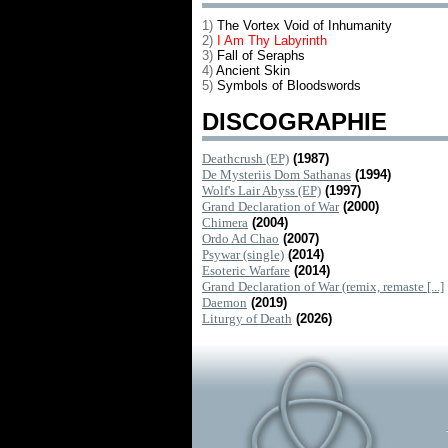
1)
The Vortex Void of Inhumanity
2)
I Am Thy Labyrinth
3)
Fall of Seraphs
4)
Ancient Skin
5)
Symbols of Bloodswords
DISCOGRAPHIE
Deathcrush (EP)
(1987)
De Mysteriis Dom Sathanas
(1994)
Wolf's Lair Abyss (EP)
(1997)
Grand Declaration of War
(2000)
Chimera
(2004)
Ordo Ad Chao
(2007)
Psywar (single)
(2014)
Esoteric Warfare
(2014)
Grand Declaration of War (remix, remaste [...]
Daemon
(2019)
Liturgy of Death
(2026)