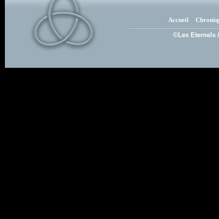
Accueil
Chroniq
©Les Eternels 