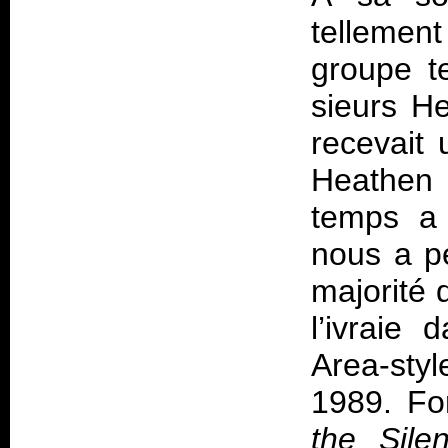
tellemen
groupe t
sieurs He
recevait 
Heathen
temps a 
nous a p
majorité 
l’ivraie
Area-sty
1989. Fo
the Sile