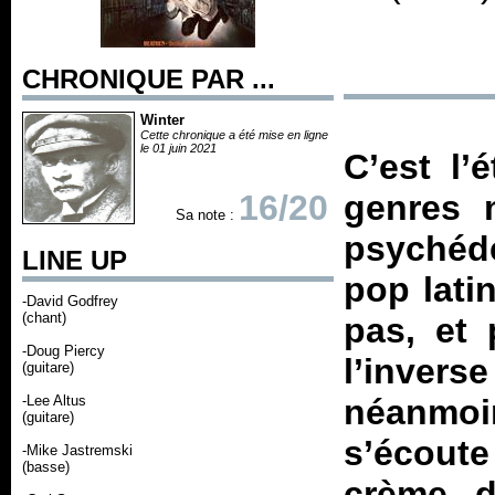
CHRONIQUE PAR ...
Winter
Cette chronique a été mise en ligne
le 01 juin 2021
C’est l’
16/20
genres 
Sa note :
psychédé
LINE UP
pop latin
-David Godfrey
(chant)
pas, et 
-Doug Piercy
l’inve
(guitare)
-Lee Altus
néanmoin
(guitare)
s’écout
-Mike Jastremski
(basse)
crème d