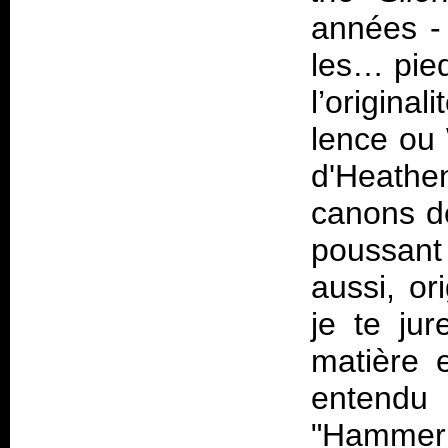
années -
les… pied
l’origina
lence ou
d'Heathe
canons d
poussant
aussi, or
je te jur
matière 
entend
"Hammerh