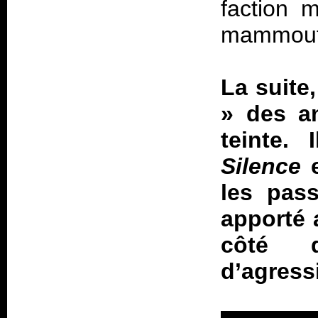
faction 
mammouth
La suite
» des a
teinte.
Silence
e
les pas
apporté 
côté d
d’agress