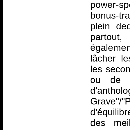
power-s
bonus-tra
plein de
partou
égalemen
lâcher l
les secon
ou de "
d'anthol
Grave"/
d'équilib
des mei