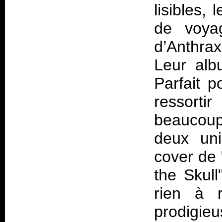
lisibles,
de voya
d’Anthra
Leur alb
Parfait p
ressorti
beaucoup 
deux uni
cover de 
the Skull
rien à r
prodigie