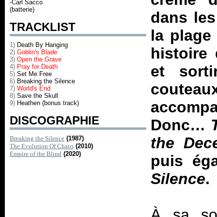
-Carl Sacco
(batterie)
dans les
TRACKLIST
la plage
1)
Death By Hanging
histoire
2)
Goblin's Blade
3)
Open the Grave
et sort
4)
Pray for Death
5)
Set Me Free
6)
Breaking the Silence
coutea
7)
World's End
8)
Save the Skull
accomp
9)
Heathen (bonus track)
DISCOGRAPHIE
Donc…
the Dece
Breaking the Silence
(1987)
The Evolution Of Chaos
(2010)
Empire of the Blind
(2020)
puis éga
Silence
.
À sa sor