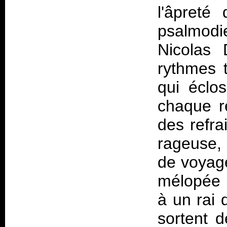
l'âpreté
psalmodie
Nicolas 
rythmes 
qui éclos
chaque r
des refra
rageuse,
de voyag
mélopée 
à un rai 
sortent d