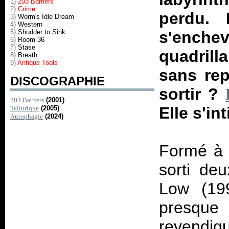
1)
203 Barriers
2)
Crime
perdu. 
3)
Worm's Idle Dream
4)
Western
5)
Shudder to Sink
s'enchev
6)
Room 36
7)
Stase
quadrill
8)
Breath
9)
Antique Tools
sans rep
DISCOGRAPHIE
sortir ?
203 Barriers
(2001)
Elle s'in
Tellurique
(2005)
Autophagie
(2024)
Formé à M
sorti de
Low (19
presque 
revendiq