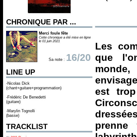
CHRONIQUE PAR ...
Merci foule fête
Cette chronique a été mise en ligne
le 01 juin 2021
Les com
16/20
que l'
Sa note :
monde, 
LINE UP
envisage
-Nicolas Dick
(chant+guitare+programmation)
est trop
-Frédéric De Benedetti
Circon
(guitare)
-Marylin Tognolli
dressées
(basse)
prenne 
TRACKLIST
labyrinth