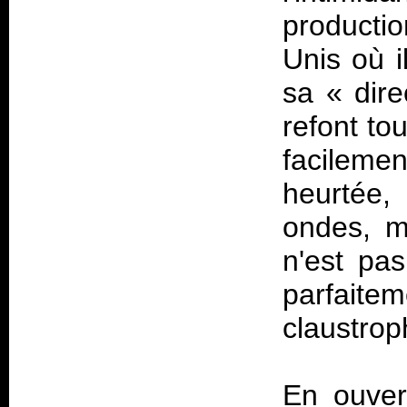
productio
Unis où i
sa «
dire
refont to
facileme
heurtée,
ondes, m
n'est pas
parfai
claustro
En ouver