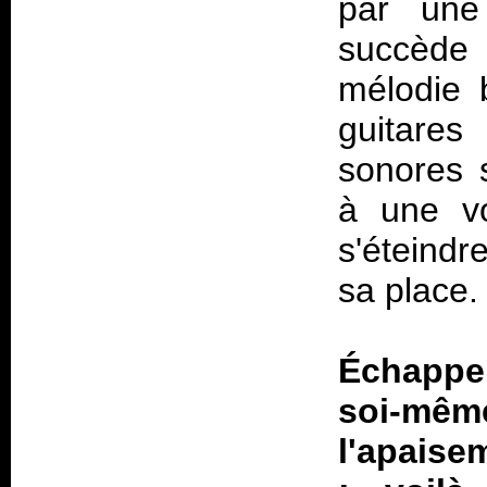
par une 
succède 
mélodie 
guitare
sonores s
à une vo
s'éteindr
sa place.
Échapper
soi-même
l'apaise