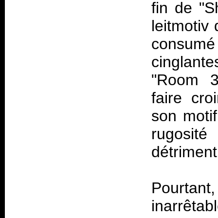
fin de "S
leitmotiv
consumé
cinglant
"Room 36
faire cro
son motif
rugosit
détriment
Pourtant
inarrêtab