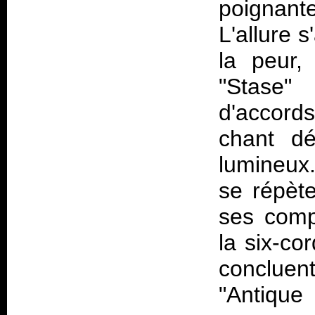
poignante
L'allure 
la peur,
"Stase"
d'accord
chant dé
lumineux
se répète
ses comp
la six-co
concluen
"Antique 