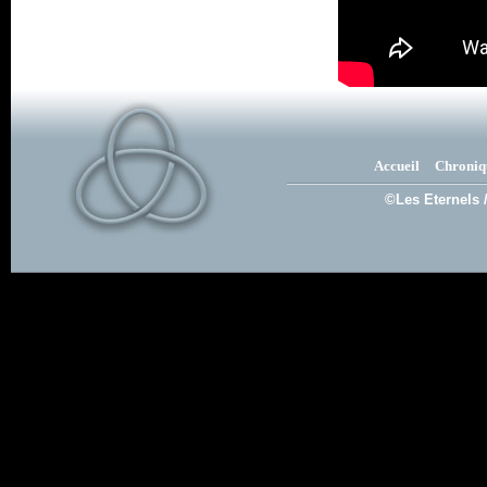
Accueil
Chroniq
©Les Eternels 