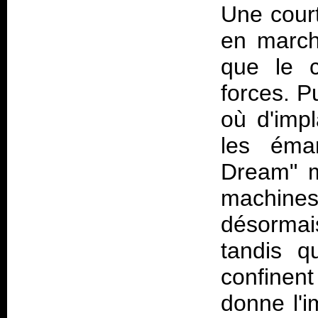
Une court
en march
que le c
forces. P
où d'imp
les éman
Dream" m
machines
désormai
tandis q
confine
donne l'i