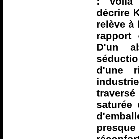
: voil
décrire K
relève à 
rapport 
D'un a
séducti
d'une r
industr
traversé
saturée 
d'emball
presqu