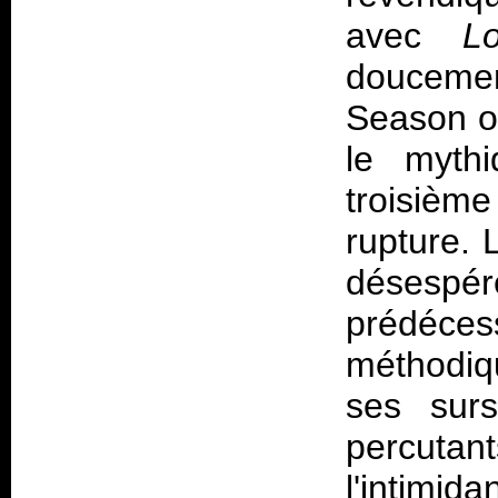
avec
L
doucemen
Season of
le myth
troisième
rupture. 
désespér
prédéc
méthodiq
ses surs
percuta
l'intim